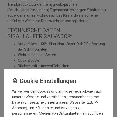
Trendprodukt. Durch ihre hygroskopischen
(feuchtigkeitsbindenden) Eigenschaften sorgen Sisalfasern
außerdem für ein wohngesundes Klima, da sie auf eine
natürliche Weise die Raumverhältnisse regulieren.
TECHNISCHE DATEN
SISALLÄUFER SALVADOR:
Nutzschicht: 100% Sisal Naturfaser OHNE Einfassung
der Schnittkanten
Webrand an den Seiten
Optik: Bouclé
Rücken: mit Latexwaffelrücken
Herstellung: gewebt
Florhöhe: ca. 5 mm
Gesamthöhe: ca. 6 mm
Gesamtgewicht: ca. 2400 gr./m²
Wir verwenden Cookies und ähnliche Technologien auf
Antistatisch und Fußbodenheizung geeignet
unserer Website und verarbeiten personenbezogene
umweltfreundlich
Daten von Besucher:innen unserer Webseite (z.B. IP-
Brandklasse: Efl
Adresse), um z.B. Inhalte und Anzeigen zu
Einsatzbereich: Wohnbereich
personalisieren, Medien von Drittanbietern einzubinden
Pflegeleicht