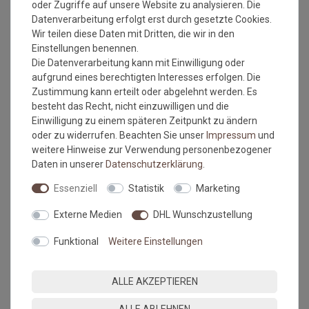
oder Zugriffe auf unsere Website zu analysieren. Die
nicht für Treppenstufen geeignet, wegen dem
Datenverarbeitung erfolgt erst durch gesetzte Cookies.
Latexrücken = zu unflexibel
Wir teilen diese Daten mit Dritten, die wir in den
Einstellungen benennen.
Die Datenverarbeitung kann mit Einwilligung oder
aufgrund eines berechtigten Interesses erfolgen. Die
Bitte beachten Sie immer die
Verlege - und Pflegehinweise
Zustimmung kann erteilt oder abgelehnt werden. Es
des Herstellers.
besteht das Recht, nicht einzuwilligen und die
Einwilligung zu einem späteren Zeitpunkt zu ändern
Wichtiger Hinweis:
oder zu widerrufen. Beachten Sie unser
Impressum
und
Maßtoleranzen von 1-3 % können auftreten und sind völlig
weitere Hinweise zur Verwendung personenbezogener
normal. Sonderanfertigungen im Wunschmaß sind vom
Daten in unserer
Daten­schutz­erklärung
.
Umtausch/Rückgabe ausgeschlossen.
Kleine Unregelmäßigkeiten (z.b. Noppenübersprünge) in
Essenziell
Statistik
Marketing
Struktur und Farbe machen den Reiz von Naturfasern aus.
Farbabweichungen zwischen Bildschirmfoto und Original sind
Externe Medien
DHL Wunschzustellung
nicht auszuschließen. Wir empfehlen, sich ein Muster
anzufordern.
Funktional
Weitere Einstellungen
MEHR INFORMATIONEN ZUM EU VERANTWORTLICHEN »
ALLE AKZEPTIEREN