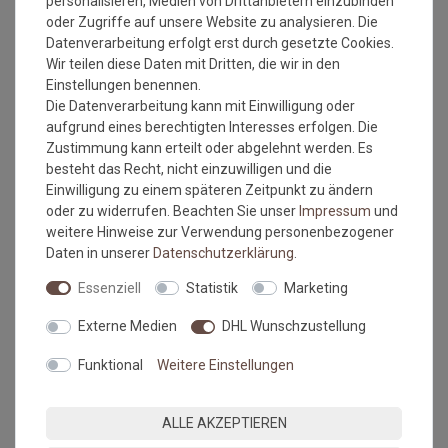
personalisieren, Medien von Drittanbietern einzubinden
Einsatzbereich: Wohnbereich
oder Zugriffe auf unsere Website zu analysieren. Die
Pflegeleicht
Datenverarbeitung erfolgt erst durch gesetzte Cookies.
nicht für Treppenstufen geeignet, wegen dem
Wir teilen diese Daten mit Dritten, die wir in den
Latexrücken = zu unflexibel
Einstellungen benennen.
Die Datenverarbeitung kann mit Einwilligung oder
aufgrund eines berechtigten Interesses erfolgen. Die
Zustimmung kann erteilt oder abgelehnt werden. Es
Bitte beachten Sie immer die
Verlege - und Pflegehinweise
besteht das Recht, nicht einzuwilligen und die
des Herstellers.
Einwilligung zu einem späteren Zeitpunkt zu ändern
Wichtiger Hinweis:
oder zu widerrufen. Beachten Sie unser
Impressum
und
Maßtoleranzen von 1-3 % können auftreten und sind völlig
weitere Hinweise zur Verwendung personenbezogener
normal. Sonderanfertigungen im Wunschmaß sind vom
Daten in unserer
Daten­schutz­erklärung
.
Umtausch/Rückgabe ausgeschlossen.
Essenziell
Statistik
Marketing
Kleine Unregelmäßigkeiten (z.b. Noppenübersprünge) in
Struktur und Farbe machen den Reiz von Naturfasern aus.
Externe Medien
DHL Wunschzustellung
Farbabweichungen zwischen Bildschirmfoto und Original sind
nicht auszuschließen. Wir empfehlen, sich ein Muster
Funktional
Weitere Einstellungen
anzufordern.
MEHR INFORMATIONEN ZUM EU VERANTWORTLICHEN »
ALLE AKZEPTIEREN