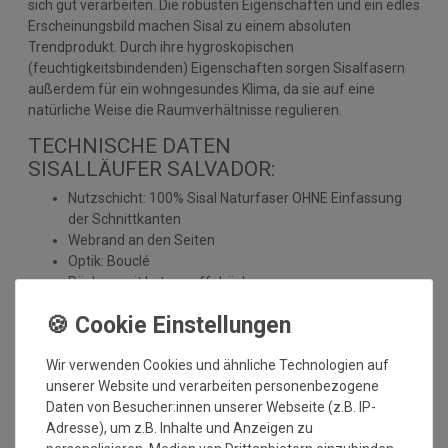
sich gut verarbeiten. Die robusten Eigenschaften und ein edles
Erscheinungsbild machen Sisal zu einem absoluten
Trendprodukt. Durch ihre hygroskopischen
(feuchtigkeitsbindenden) Eigenschaften sorgen Sisalfasern
außerdem für ein wohngesundes Klima, da sie auf eine
natürliche Weise die Raumverhältnisse regulieren.
TECHNISCHE DATEN
SISALLÄUFER SALVADOR:
Nutzschicht: 100% Sisal Naturfaser OHNE Einfassung
der Schnittkanten
Webrand an den Seiten
Optik: Bouclé
Rücken: mit Latexwaffelrücken
Herstellung: gewebt
Florhöhe: ca. 5 mm
Gesamthöhe: ca. 6 mm
Wir verwenden Cookies und ähnliche Technologien auf
Gesamtgewicht: ca. 2400 gr./m²
unserer Website und verarbeiten personenbezogene
Antistatisch und Fußbodenheizung geeignet
Daten von Besucher:innen unserer Webseite (z.B. IP-
umweltfreundlich
Adresse), um z.B. Inhalte und Anzeigen zu
Brandklasse: Efl