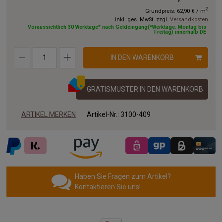
2
Grundpreis:
62,90 €
/
m
inkl. ges. MwSt. zzgl.
Versandkosten
Voraussichtlich 30 Werktage* nach Geldeingang(*Werktage: Montag bis
Freitag) innerhalb DE
IN DEN WARENKORB
GRATISMUSTER IN DEN WARENKORB
ARTIKEL MERKEN
Artikel-Nr.:
3100-409
Haben Sie Fragen zum Artikel?
Kontaktieren Sie uns!