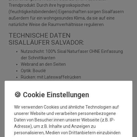
Trendprodukt. Durch ihre hygroskopischen
(feuchtigkeitsbindenden) Eigenschaften sorgen Sisalfasern
außerdem für ein wohngesundes Klima, da sie auf eine
natürliche Weise die Raumverhältnisse regulieren.
TECHNISCHE DATEN
SISALLÄUFER SALVADOR:
Nutzschicht: 100% Sisal Naturfaser OHNE Einfassung
der Schnittkanten
Webrand an den Seiten
Optik: Bouclé
Rücken: mit Latexwaffelrücken
Herstellung: gewebt
Florhöhe: ca. 5 mm
Gesamthöhe: ca. 6 mm
Gesamtgewicht: ca. 2400 gr./m²
Wir verwenden Cookies und ähnliche Technologien auf
Antistatisch und Fußbodenheizung geeignet
unserer Website und verarbeiten personenbezogene
umweltfreundlich
Daten von Besucher:innen unserer Webseite (z.B. IP-
Brandklasse: Efl
Adresse), um z.B. Inhalte und Anzeigen zu
Einsatzbereich: Wohnbereich
personalisieren, Medien von Drittanbietern einzubinden
Pflegeleicht