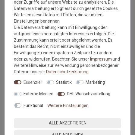
oder Zugriffe auf unsere Website zu analysieren. Die
nicht für Treppenstufen geeignet, wegen dem
Datenverarbeitung erfolgt erst durch gesetzte Cookies.
Latexrücken = zu unflexibel
Wir teilen diese Daten mit Dritten, die wir in den
Einstellungen benennen.
Die Datenverarbeitung kann mit Einwilligung oder
aufgrund eines berechtigten Interesses erfolgen. Die
Bitte beachten Sie immer die
Verlege - und Pflegehinweise
Zustimmung kann erteilt oder abgelehnt werden. Es
des Herstellers.
besteht das Recht, nicht einzuwilligen und die
Einwilligung zu einem späteren Zeitpunkt zu ändern
Wichtiger Hinweis:
oder zu widerrufen. Beachten Sie unser
Impressum
und
Maßtoleranzen von 1-3 % können auftreten und sind völlig
weitere Hinweise zur Verwendung personenbezogener
normal. Sonderanfertigungen im Wunschmaß sind vom
Daten in unserer
Daten­schutz­erklärung
.
Umtausch/Rückgabe ausgeschlossen.
Kleine Unregelmäßigkeiten (z.b. Noppenübersprünge) in
Essenziell
Statistik
Marketing
Struktur und Farbe machen den Reiz von Naturfasern aus.
Farbabweichungen zwischen Bildschirmfoto und Original sind
Externe Medien
DHL Wunschzustellung
nicht auszuschließen. Wir empfehlen, sich ein Muster
anzufordern.
Funktional
Weitere Einstellungen
MEHR INFORMATIONEN ZUM EU VERANTWORTLICHEN »
ALLE AKZEPTIEREN