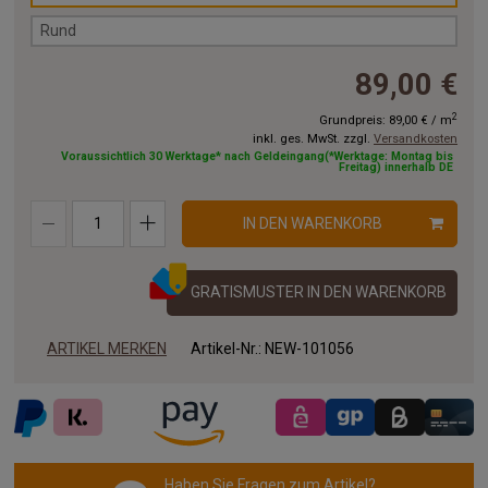
Rund
89,00 €
2
Grundpreis:
89,00 €
/
m
inkl. ges. MwSt. zzgl.
Versandkosten
Voraussichtlich 30 Werktage* nach Geldeingang(*Werktage: Montag bis
Freitag) innerhalb DE
IN DEN WARENKORB
GRATISMUSTER IN DEN WARENKORB
ARTIKEL MERKEN
Artikel-Nr.:
NEW-101056
Haben Sie Fragen zum Artikel?