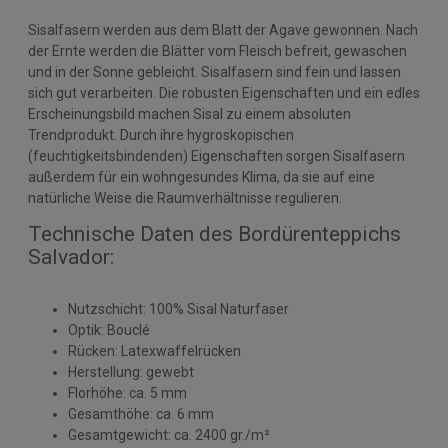
Sisalfasern werden aus dem Blatt der Agave gewonnen. Nach
der Ernte werden die Blätter vom Fleisch befreit, gewaschen
und in der Sonne gebleicht. Sisalfasern sind fein und lassen
sich gut verarbeiten. Die robusten Eigenschaften und ein edles
Erscheinungsbild machen Sisal zu einem absoluten
Trendprodukt. Durch ihre hygroskopischen
(feuchtigkeitsbindenden) Eigenschaften sorgen Sisalfasern
außerdem für ein wohngesundes Klima, da sie auf eine
natürliche Weise die Raumverhältnisse regulieren.
Technische Daten des Bordürenteppichs
Salvador:
Nutzschicht: 100% Sisal Naturfaser
Optik: Bouclé
Rücken: Latexwaffelrücken
Herstellung: gewebt
Florhöhe: ca. 5 mm
Gesamthöhe: ca. 6 mm
Gesamtgewicht: ca. 2400 gr./m²