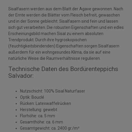
Sisalfasern werden aus dem Blatt der Agave gewonnen. Nach
der Ernte werden die Blätter vom Fleisch befreit, gewaschen
und in der Sonne gebleicht. Sisalfasern sind fein und lassen
sich gut verarbeiten. Die robusten Eigenschaften und ein edles
Erscheinungsbild machen Sisal zu einem absoluten
Trendprodukt. Durch ihre hygroskopischen
(feuchtigkeitsbindenden) Eigenschaften sorgen Sisalfasern
außerdem für ein wohngesundes Klima, da sie auf eine
natürliche Weise die Raumverhältnisse regulieren.
Technische Daten des Bordürenteppichs
Salvador:
Nutzschicht: 100% Sisal Naturfaser
Optik: Bouclé
Rücken: Latexwaffelrücken
Herstellung: gewebt
Florhöhe: ca. 5 mm
Gesamthöhe: ca. 6 mm
Gesamtgewicht: ca. 2400 gr./m²