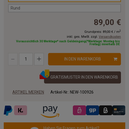
Rund
89,00 €
2
Grundpreis:
89,00 €
/
m
inkl. ges. MwSt. zzgl.
Versandkosten
Voraussichtlich 30 Werktage* nach Geldeingang(*Werktage: Montag bis
Freitag) innerhalb DE
IN DEN WARENKORB
GRATISMUSTER IN DEN WARENKORB
ARTIKEL MERKEN
Artikel-Nr.:
NEW-100926
Haben Sie Fragen zum Artikel?