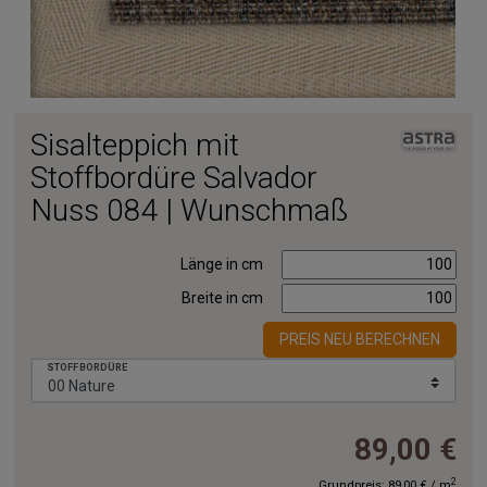
Sisalteppich mit
Stoffbordüre Salvador
Nuss 084 | Wunschmaß
Länge in cm
Breite in cm
PREIS NEU BERECHNEN
STOFFBORDÜRE
89,00 €
2
Grundpreis:
89,00 €
/
m