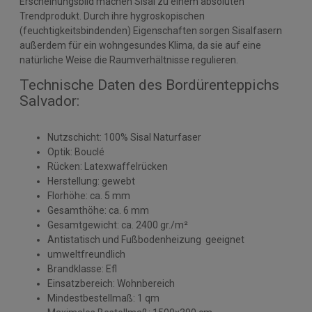
Erscheinungsbild machen Sisal zu einem absoluten
Trendprodukt. Durch ihre hygroskopischen
(feuchtigkeitsbindenden) Eigenschaften sorgen Sisalfasern
außerdem für ein wohngesundes Klima, da sie auf eine
natürliche Weise die Raumverhältnisse regulieren.
Technische Daten des Bordürenteppichs
Salvador:
Nutzschicht: 100% Sisal Naturfaser
Optik: Bouclé
Rücken: Latexwaffelrücken
Herstellung: gewebt
Florhöhe: ca. 5 mm
Gesamthöhe: ca. 6 mm
Gesamtgewicht: ca. 2400 gr./m²
Antistatisch und Fußbodenheizung geeignet
umweltfreundlich
Brandklasse: Efl
Einsatzbereich: Wohnbereich
Mindestbestellmaß: 1 qm