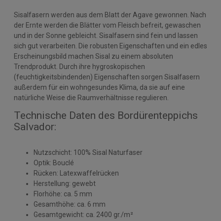
Sisalfasern werden aus dem Blatt der Agave gewonnen. Nach
der Ernte werden die Blätter vom Fleisch befreit, gewaschen
und in der Sonne gebleicht. Sisalfasern sind fein und lassen
sich gut verarbeiten. Die robusten Eigenschaften und ein edles
Erscheinungsbild machen Sisal zu einem absoluten
Trendprodukt. Durch ihre hygroskopischen
(feuchtigkeitsbindenden) Eigenschaften sorgen Sisalfasern
außerdem für ein wohngesundes Klima, da sie auf eine
natürliche Weise die Raumverhältnisse regulieren.
Technische Daten des Bordürenteppichs
Salvador:
Nutzschicht: 100% Sisal Naturfaser
Optik: Bouclé
Rücken: Latexwaffelrücken
Herstellung: gewebt
Florhöhe: ca. 5 mm
Gesamthöhe: ca. 6 mm
Gesamtgewicht: ca. 2400 gr./m²