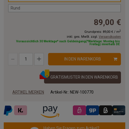
Rund
89,00 €
2
Grundpreis:
89,00 €
/
m
inkl. ges. MwSt. zzgl.
Versandkosten
Voraussichtlich 30 Werktage* nach Geldeingang(*Werktage: Montag bis
Freitag) innerhalb DE
IN DEN WARENKORB
GRATISMUSTER IN DEN WARENKORB
ARTIKEL MERKEN
Artikel-Nr.:
NEW-100770
Haben Sie Fragen zum Artikel?