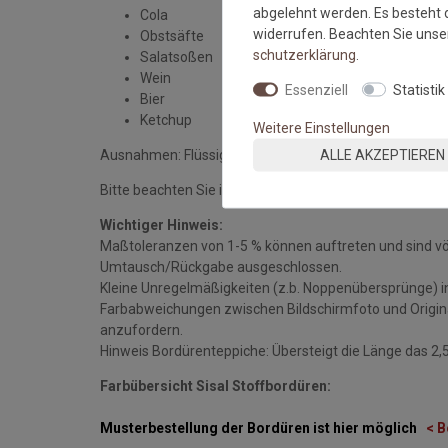
abgelehnt werden. Es besteht d
Cola
widerrufen. Beachten Sie uns
Obstsäfte
schutz­erklärung
.
Salatsoßen
Wein
Essenziell
Statistik
Bier
Ketchup
Weitere Einstellungen
ALLE AKZEPTIEREN
Ausnahmen: Flüssigkeiten über 60 Grad z.b. Wasser, Kaf
Bitte beachten Sie immer die
Verlege - und Pflegehin
Wichtiger Hinweis:
Maßtoleranzen von 1-5 % können auftreten und sind v
Umtausch/Rückgabe ausgeschlossen.
Kleine Unregelmäßigkeiten (z.b. Noppenübersprünge) i
Farbabweichungen zwischen Bildschirmfoto und Original
anzufordern.
Hinweis Bordürenteppiche: Übersteigt die Länge das 2,5 
Farbübersicht Sisal Stoffbordüren:
Musterbestellung der Bordüren ist hier möglich
< B