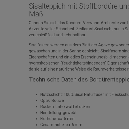
Sisalteppich mit Stoffbordüre un
Maß
Gönnen Sie sich das Rundum-Verwöhn-Ambiente von ho
Akzente voller Schönheit. Zeitlos ist Sisal nicht nur in 
verschleißfest und sehr haltbar.
Sisalfasern werden aus dem Blatt der Agave gewonnen. 
gewaschen und in der Sonne gebleicht. Sisalfasern sind 
Eigenschaften und ein edles Erscheinungsbild machen S
hygroskopischen (feuchtigkeitsbindenden) Eigenschaf
da sie auf eine natürliche Weise die Raumverhältnisse r
Technische Daten des Bordürenteppic
Nutzschicht: 100% Sisal Naturfaser mit Flecksch
Optik: Bouclé
Rücken: Latexwaffelrücken
Herstellung: gewebt
Florhöhe: ca. 5 mm
Gesamthöhe: ca. 6 mm