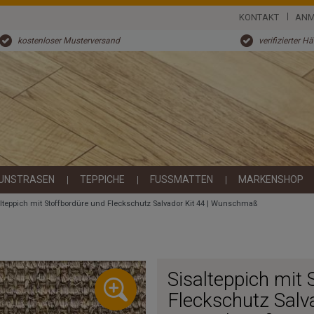
KONTAKT
ANM
kostenloser Musterversand
verifizierter H
UNSTRASEN
TEPPICHE
FUSSMATTEN
MARKENSHOP
alteppich mit Stoffbordüre und Fleckschutz Salvador Kit 44 | Wunschmaß
Sisalteppich mit 
Fleckschutz Salva