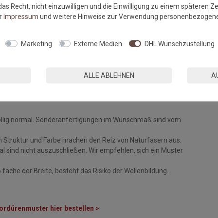
as Recht, nicht einzuwilligen und die Einwilligung zu einem späteren Z
er
Impressum
und weitere Hinweise zur Verwendung personenbezogene
Marketing
Externe Medien
DHL Wunschzustellung
ALLE ABLEHNEN
A
fee, Bratfett
weise
des Herstellers.
öllig normal. Sonderanfertigungen im Wunschmaß sind vom
n Struktur und Farbe machen den Reiz von Naturfasern aus.
 sind nicht auszuschließen. Wir empfehlen, sich ein Muster
fache der Breite, besteht das Risiko der Wellenbildung.
ordürenmuster hier bestellen >