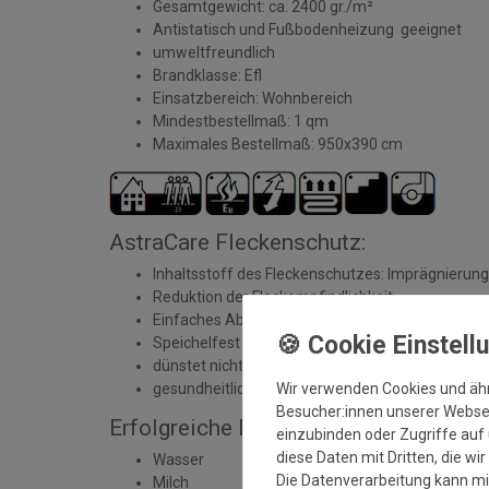
Gesamtgewicht: ca. 2400 gr./m²
Antistatisch und Fußbodenheizung geeignet
umweltfreundlich
Brandklasse: Efl
Einsatzbereich: Wohnbereich
Mindestbestellmaß: 1 qm
Maximales Bestellmaß: 950x390 cm
AstraCare Fleckenschutz:
Inhaltsstoff des Fleckenschutzes: Imprägnierung
Reduktion der Fleckempfindlichkeit
Einfaches Abtupfen von Flüssigkeiten
Speichelfest
dünstet nicht aus
Wir verwenden Cookies und äh
gesundheitliche Unbedenklichkeit geprüft und zert
Besucher:innen unserer Webseit
Erfolgreiche Durchführung mit Tests:
einzubinden oder Zugriffe auf 
diese Daten mit Dritten, die wi
Wasser
Die Datenverarbeitung kann mit
Milch