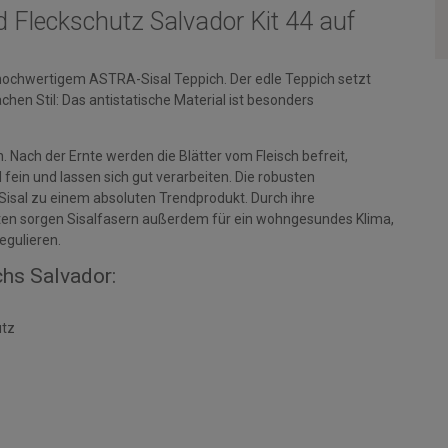
d Fleckschutz Salvador Kit 44 auf
chwertigem ASTRA-Sisal Teppich. Der edle Teppich setzt
Sachen Stil: Das antistatische Material ist besonders
Nach der Ernte werden die Blätter vom Fleisch befreit,
fein und lassen sich gut verarbeiten. Die robusten
isal zu einem absoluten Trendprodukt. Durch ihre
ten sorgen Sisalfasern außerdem für ein wohngesundes Klima,
egulieren.
hs Salvador:
utz