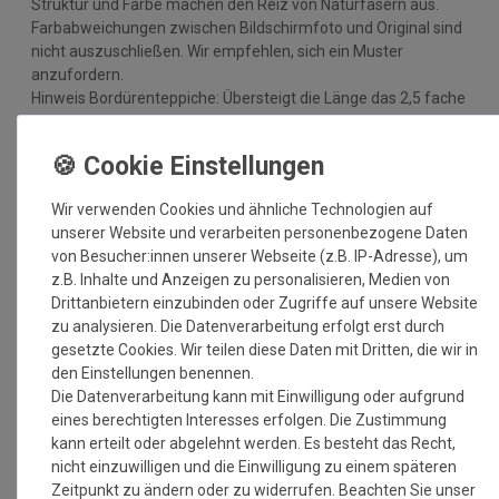
Struktur und Farbe machen den Reiz von Naturfasern aus.
Farbabweichungen zwischen Bildschirmfoto und Original sind
nicht auszuschließen. Wir empfehlen, sich ein Muster
anzufordern.
Hinweis Bordürenteppiche: Übersteigt die Länge das 2,5 fache
der Breite, besteht das Risiko der Wellenbildung.
Farbübersicht Sisal Stoffbordüren:
Musterbestellung der Bordüren ist hier möglich
<
Wir verwenden Cookies und ähnliche Technologien auf
Bordürenmuster hier bestellen >
unserer Website und verarbeiten personenbezogene Daten
von Besucher:innen unserer Webseite (z.B. IP-Adresse), um
z.B. Inhalte und Anzeigen zu personalisieren, Medien von
Drittanbietern einzubinden oder Zugriffe auf unsere Website
zu analysieren. Die Datenverarbeitung erfolgt erst durch
gesetzte Cookies. Wir teilen diese Daten mit Dritten, die wir in
den Einstellungen benennen.
Die Datenverarbeitung kann mit Einwilligung oder aufgrund
eines berechtigten Interesses erfolgen. Die Zustimmung
kann erteilt oder abgelehnt werden. Es besteht das Recht,
nicht einzuwilligen und die Einwilligung zu einem späteren
Zeitpunkt zu ändern oder zu widerrufen. Beachten Sie unser