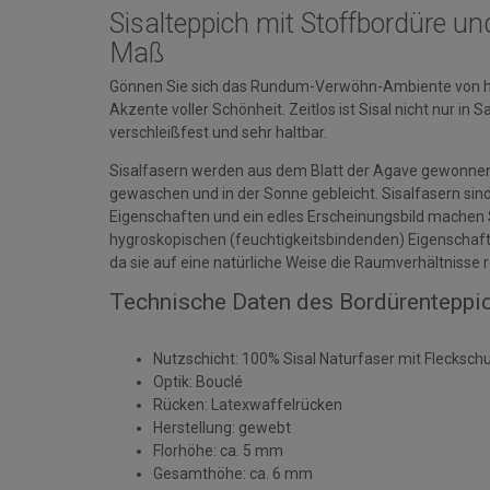
Sisalteppich mit Stoffbordüre u
Maß
Gönnen Sie sich das Rundum-Verwöhn-Ambiente von ho
Akzente voller Schönheit. Zeitlos ist Sisal nicht nur in 
verschleißfest und sehr haltbar.
Sisalfasern werden aus dem Blatt der Agave gewonnen. 
gewaschen und in der Sonne gebleicht. Sisalfasern sind 
Eigenschaften und ein edles Erscheinungsbild machen S
hygroskopischen (feuchtigkeitsbindenden) Eigenschaf
da sie auf eine natürliche Weise die Raumverhältnisse r
Technische Daten des Bordürenteppic
Nutzschicht: 100% Sisal Naturfaser mit Flecksch
Optik: Bouclé
Rücken: Latexwaffelrücken
Herstellung: gewebt
Florhöhe: ca. 5 mm
Gesamthöhe: ca. 6 mm