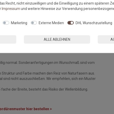
as Recht, nicht einzuwilligen und die Einwilligung zu einem späteren Z
er
Impressum
und weitere Hinweise zur Verwendung personenbezogene
Marketing
Externe Medien
DHL Wunschzustellung
ALLE ABLEHNEN
A
fee, Bratfett
weise
des Herstellers.
öllig normal. Sonderanfertigungen im Wunschmaß sind vom
n Struktur und Farbe machen den Reiz von Naturfasern aus.
 sind nicht auszuschließen. Wir empfehlen, sich ein Muster
fache der Breite, besteht das Risiko der Wellenbildung.
ordürenmuster hier bestellen >