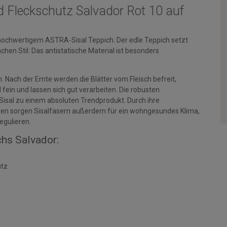
nd Fleckschutz Salvador Rot 10 auf
chwertigem ASTRA-Sisal Teppich. Der edle Teppich setzt
Sachen Stil: Das antistatische Material ist besonders
Nach der Ernte werden die Blätter vom Fleisch befreit,
fein und lassen sich gut verarbeiten. Die robusten
isal zu einem absoluten Trendprodukt. Durch ihre
ten sorgen Sisalfasern außerdem für ein wohngesundes Klima,
egulieren.
hs Salvador:
utz