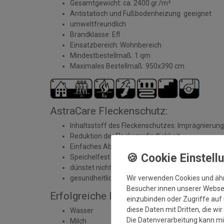
Gesamtgewicht: ca. 2400 gr./m²
Antistatisch und Fußbodenheizung geeignet
umweltfreundlich
Brandklasse: Efl
Einsatzbereich: Wohnbereich
Mindestbestellmaß: 1 qm
Maximales Bestellmaß: 950x390 cm
AstraCare Fleckenschutz:
Inhaltsstoff des Fleckenschutzes: Imprägnierung
Reduktion der Fleckempfindlichkeit
Einfaches Abtupfen von Flüssigkeiten
Speichelfest
dünstet nicht aus
Wir verwenden Cookies und äh
gesundheitliche Unbedenklichkeit geprüft und zert
Besucher:innen unserer Webseit
Erfolgreiche Durchführung mit Tests:
einzubinden oder Zugriffe auf 
diese Daten mit Dritten, die wi
Wasser
Die Datenverarbeitung kann mit
Milch