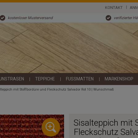
KONTAKT
ANM
kostenloser Musterversand
verifizierter H
UNSTRASEN
TEPPICHE
FUSSMATTEN
MARKENSHOP
alteppich mit Stoffbordüre und Fleckschutz Salvador Rot 10 | Wunschmaß
Sisalteppich mit 
Fleckschutz Salv