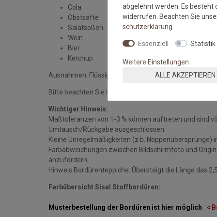
abgelehnt werden. Es besteht d
Cola
widerrufen. Beachten Sie uns
Obstsäfte
schutz­erklärung
.
Salatsoßen
Wein
Essenziell
Statistik
Bier
Ketchup
Weitere Einstellungen
ALLE AKZEPTIEREN
Ausnahmen: Flüssigkeiten über 60 Grad z.b. Wasser, Kaf
Bitte beachten Sie immer die
Verlege - und Pflegehin
Wichtiger Hinweis:
Maßtoleranzen von 1-3 % können auftreten und sind v
Umtausch/Rückgabe ausgeschlossen.
Kleine Unregelmäßigkeiten (z.b. Noppenübersprünge) i
Farbabweichungen zwischen Bildschirmfoto und Original
anzufordern.
Hinweis Bordürenteppiche: Übersteigt die Länge das 2,5 
Farbübersicht Sisal Stoffbordüren:
Musterbestellung der Bordüren ist hier möglich
< B