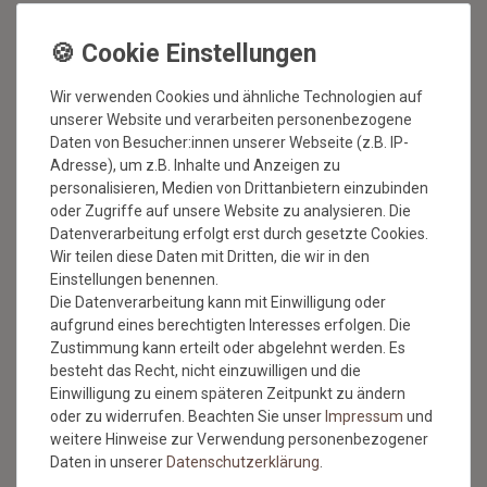
Wir verwenden Cookies und ähnliche Technologien auf
unserer Website und verarbeiten personenbezogene
BESUCHEN SIE AUCH
Daten von Besucher:innen unserer Webseite (z.B. IP-
Adresse), um z.B. Inhalte und Anzeigen zu
UNSEREN BLOG
personalisieren, Medien von Drittanbietern einzubinden
oder Zugriffe auf unsere Website zu analysieren. Die
Datenverarbeitung erfolgt erst durch gesetzte Cookies.
Alles über unsere Produkte, Verlegetipps und neueste
Wir teilen diese Daten mit Dritten, die wir in den
Entdeckungen.
Einstellungen benennen.
Die Datenverarbeitung kann mit Einwilligung oder
ZUM BLOG
aufgrund eines berechtigten Interesses erfolgen. Die
Zustimmung kann erteilt oder abgelehnt werden. Es
besteht das Recht, nicht einzuwilligen und die
Einwilligung zu einem späteren Zeitpunkt zu ändern
oder zu widerrufen. Beachten Sie unser
Impressum
und
SERVICE & HILFE
weitere Hinweise zur Verwendung personenbezogener
Daten in unserer
Daten­schutz­erklärung
.
Versandkosten
Zahlungsmethoden & Sicherheit