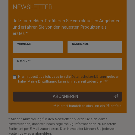
NEWSLETTER
Jetzt anmelden: Profitieren Sie von aktuellen Angeboten
und erfahren Sie von den neuesten Produkten als
erstes.*
VORNAME
NACHNAME
Newsletter
E-MAIL **
Honig
Hiermit bestätige ich, dass ich die
Daten­schutz­erklärung
gelesen
habe. Meine Einwilligung kann ich jederzeit widerrufen.**
ABONNIEREN
** Hierbei handelt es sich um ein Pflichtfeld.
* Mit der Anmeldung für den Newsletter erklären Sie sich damit
einverstanden, dass wir Ihnen regelmäßig Informationen zu unserem
Sortiment per E-Mail zuschicken. Den Newsletter können Sie jederzeit
kostenlos wieder abmelden.