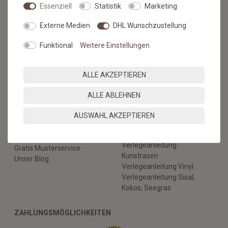
Essenziell
Statistik
Marketing
Kontaktformular
Hilfe
Externe Medien
DHL Wunschzustellung
RECHTLICHES
Funktional
Weitere Einstellungen
AGB & Kundeninformation
Datenschutz
ALLE AKZEPTIEREN
Widerruf & Rücksendung
Impressum
ALLE ABLEHNEN
Vertrag widerrufen
AUSWAHL AKZEPTIEREN
BERATUNG
BODENBELÄGE SELBST
VERLEGEN
Nachhaltige Böden
Verlegeanleitung
Gratis Musterservice
Kunstrasen
Unser Blog
Verlegeanleitung Vinyl
Verlegeanleitung Sisal,
Kokos, Seegras
ZAHLUNGSMÖGLICHKEITEN