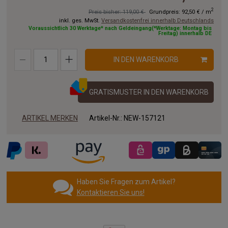
2
Preis bisher: 119,00 €
Grundpreis:
92,50 €
/
m
inkl. ges. MwSt.
Versandkostenfrei innerhalb Deutschlands
Voraussichtlich 30 Werktage* nach Geldeingang(*Werktage: Montag bis
Freitag) innerhalb DE
IN DEN WARENKORB
GRATISMUSTER IN DEN WARENKORB
ARTIKEL MERKEN
Artikel-Nr.:
NEW-157121
Haben Sie Fragen zum Artikel?
Kontaktieren Sie uns!