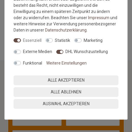
Umtausch/Rückgabe ausgeschlossen.
besteht das Recht, nicht einzuwilligen und die
Farbabweichungen zwischen Bildschirmfoto und Original sind
Einwilligung zu einem späteren Zeitpunkt zu ändern
nicht auszuschließen. Wir empfehlen, sich ein Muster
oder zu widerrufen. Beachten Sie unser
Impressum
und
anzufordern.
weitere Hinweise zur Verwendung personenbezogener
Daten in unserer
Daten­schutz­erklärung
.
MEHR INFORMATIONEN ZUM EU VERANTWORTLICHEN »
Essenziell
Statistik
Marketing
Externe Medien
DHL Wunschzustellung
Funktional
Weitere Einstellungen
NEWSLETTER
ALLE AKZEPTIEREN
ALLE ABLEHNEN
Jetzt anmelden: Profitieren Sie von aktuellen Angeboten
und erfahren Sie von den neuesten Produkten als
AUSWAHL AKZEPTIEREN
erstes.*
VORNAME
NACHNAME