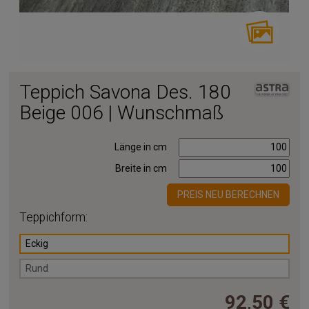
Teppich Savona Des. 180
Beige 006 | Wunschmaß
Länge in cm
Breite in cm
PREIS NEU BERECHNEN
Teppichform:
Eckig
Rund
92,50 €