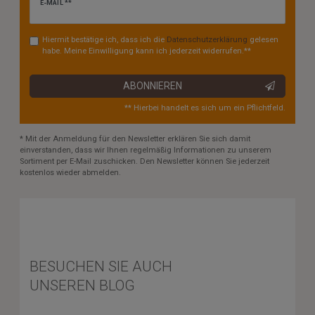
Newsletter
E-MAIL **
Honig
Hiermit bestätige ich, dass ich die
Daten­schutz­erklärung
gelesen
habe. Meine Einwilligung kann ich jederzeit widerrufen.**
ABONNIEREN
** Hierbei handelt es sich um ein Pflichtfeld.
* Mit der Anmeldung für den Newsletter erklären Sie sich damit
einverstanden, dass wir Ihnen regelmäßig Informationen zu unserem
Sortiment per E-Mail zuschicken. Den Newsletter können Sie jederzeit
kostenlos wieder abmelden.
BESUCHEN SIE AUCH
UNSEREN BLOG