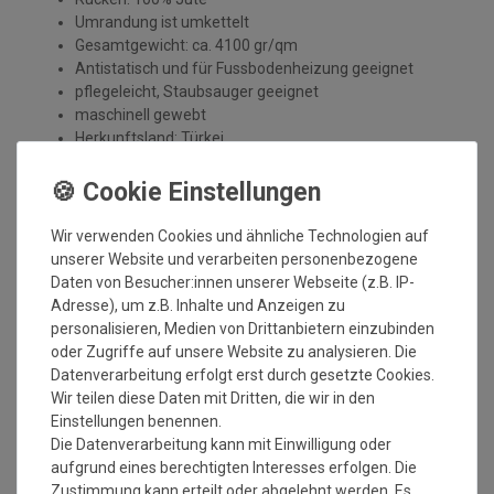
Umrandung ist umkettelt
Gesamtgewicht: ca. 4100 gr/qm
Antistatisch und für Fussbodenheizung geeignet
pflegeleicht, Staubsauger geeignet
maschinell gewebt
Herkunftsland: Türkei
Polhöhe: ca. 19 mm
Gesamthöhe: ca. 20 mm
vollflächige Teppichunterlage wird empfohlen >>
zu
den Teppichunterlagen
<<
Wir verwenden Cookies und ähnliche Technologien auf
Öko Tex Standard 100
unserer Website und verarbeiten personenbezogene
Mindestmaß: 50x50 cm
Daten von Besucher:innen unserer Webseite (z.B. IP-
Adresse), um z.B. Inhalte und Anzeigen zu
Bitte beachten Sie immer die >>
Pflegehinweise
<< des
personalisieren, Medien von Drittanbietern einzubinden
Herstellers.
oder Zugriffe auf unsere Website zu analysieren. Die
Datenverarbeitung erfolgt erst durch gesetzte Cookies.
Wichtiger Hinweis:
Wir teilen diese Daten mit Dritten, die wir in den
Leichte Farbunterschiede sowie Maßabweichungen von ca. 3-
Einstellungen benennen.
5% sind bei Teppichen handelsüblich und stellen keinen
Die Datenverarbeitung kann mit Einwilligung oder
Mangel dar.
aufgrund eines berechtigten Interesses erfolgen. Die
Sonderanfertigungen im Wunschmaß sind vom
Zustimmung kann erteilt oder abgelehnt werden. Es