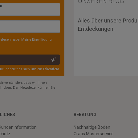
UNSEREN BLOG
ME
Alles über unsere Produ
Entdeckungen.
elesen habe. Meine Einwilligung
rbei handelt es sich um ein Pflichtfeld.
einverstanden, dass wir Ihnen
hicken. Den Newsletter können Sie
LICHES
BERATUNG
Kundeninformation
Nachhaltige Böden
chutz
Gratis Musterservice