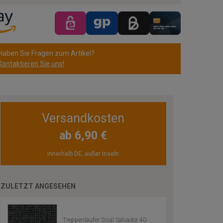
Haben Sie Fragen zum Artikel?
Kontaktieren Sie uns!
Versandkosten
ab 6,90 €
innerhalb DE, außer Inseln
ZULETZT ANGESEHEN
Treppenläufer Sisal Salvador 40