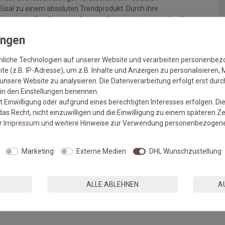
isal zu einem absoluten Trendprodukt. Durch ihre
ten sorgen Sisalfasern außerdem für ein wohngesundes Klima,
egulieren.
SALVADOR:
nliche Technologien auf unserer Website und verarbeiten personenbe
sung der Schnittkanten
e (z.B. IP-Adresse), um z.B. Inhalte und Anzeigen zu personalisieren, 
unsere Website zu analysieren. Die Datenverarbeitung erfolgt erst durch
r in den Einstellungen benennen.
 Einwilligung oder aufgrund eines berechtigten Interesses erfolgen. Di
as Recht, nicht einzuwilligen und die Einwilligung zu einem späteren Z
er
Impressum
und weitere Hinweise zur Verwendung personenbezogene
Marketing
Externe Medien
DHL Wunschzustellung
ALLE ABLEHNEN
A
n