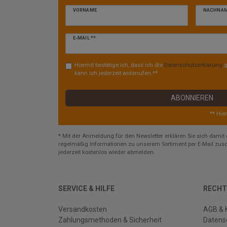
VORNAME
NACHNA
Newsletter
E-MAIL **
Honig
Hiermit bestätige ich, dass ich die
Daten­schutz­erklärung
g
kann ich jederzeit widerrufen.**
ABONNIEREN
** Hie
* Mit der Anmeldung für den Newsletter erklären Sie sich damit 
regelmäßig Informationen zu unserem Sortiment per E-Mail zusc
jederzeit kostenlos wieder abmelden.
SERVICE & HILFE
RECHT
Versandkosten
AGB & 
Zahlungsmethoden & Sicherheit
Datens