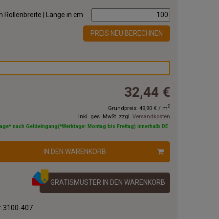
 Rollenbreite | Länge in cm
PREIS NEU BERECHNEN
32,44 €
2
Grundpreis:
49,90 €
/
m
inkl. ges. MwSt. zzgl.
Versandkosten
tage* nach Geldeingang(*Werktage: Montag bis Freitag) innerhalb DE
IN DEN WARENKORB
GRATISMUSTER IN DEN WARENKORB
.:
3100-407