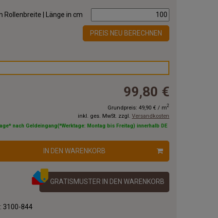
 Rollenbreite | Länge in cm
PREIS NEU BERECHNEN
99,80 €
2
Grundpreis:
49,90 €
/
m
inkl. ges. MwSt. zzgl.
Versandkosten
tage* nach Geldeingang(*Werktage: Montag bis Freitag) innerhalb DE
IN DEN WARENKORB
GRATISMUSTER IN DEN WARENKORB
.:
3100-844