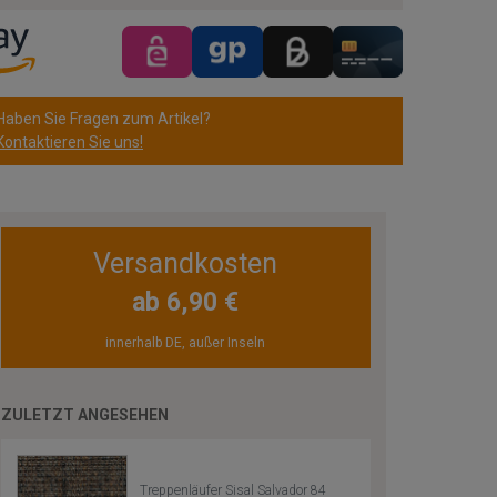
Haben Sie Fragen zum Artikel?
Kontaktieren Sie uns!
Versandkosten
ab 6,90 €
innerhalb DE, außer Inseln
ZULETZT ANGESEHEN
Treppenläufer Sisal Salvador 84