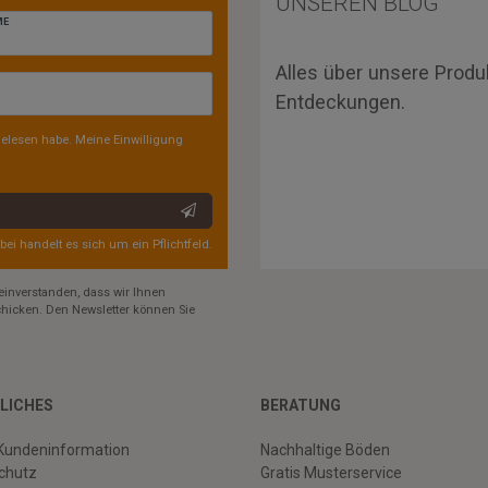
UNSEREN BLOG
ME
Alles über unsere Produ
Entdeckungen.
elesen habe. Meine Einwilligung
rbei handelt es sich um ein Pflichtfeld.
einverstanden, dass wir Ihnen
hicken. Den Newsletter können Sie
LICHES
BERATUNG
Kundeninformation
Nachhaltige Böden
chutz
Gratis Musterservice