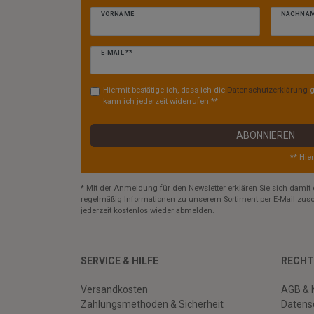
VORNAME
NACHNA
Newsletter
E-MAIL **
Honig
Hiermit bestätige ich, dass ich die
Daten­schutz­erklärung
g
kann ich jederzeit widerrufen.**
ABONNIEREN
** Hie
* Mit der Anmeldung für den Newsletter erklären Sie sich damit 
regelmäßig Informationen zu unserem Sortiment per E-Mail zusc
jederzeit kostenlos wieder abmelden.
SERVICE & HILFE
RECHT
Versandkosten
AGB & 
Zahlungsmethoden & Sicherheit
Datens