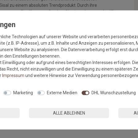
isal zu einem absoluten Trendprodukt. Durch ihre
ten sorgen Sisalfasern außerdem für ein wohngesundes Klima,
egulieren.
SALVADOR:
nliche Technologien auf unserer Website und verarbeiten personenbe
sung der Schnittkanten
e (z.B. IP-Adresse), um z.B. Inhalte und Anzeigen zu personalisieren, 
unsere Website zu analysieren. Die Datenverarbeitung erfolgt erst durch
r in den Einstellungen benennen.
 Einwilligung oder aufgrund eines berechtigten Interesses erfolgen. Di
as Recht, nicht einzuwilligen und die Einwilligung zu einem späteren Z
er
Impressum
und weitere Hinweise zur Verwendung personenbezogene
Marketing
Externe Medien
DHL Wunschzustellung
ALLE ABLEHNEN
A
n