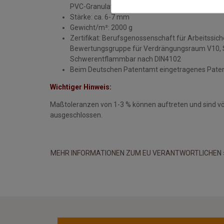
PVC-Granulat
Stärke: ca. 6-7 mm
Gewicht/m²: 2000 g
Zertifikat: Berufsgenossenschaft für Arbeitssi
Bewertungsgruppe für Verdrängungsraum V10, Sc
Schwerentflammbar nach DIN4102
Beim Deutschen Patentamt eingetragenes Pate
Wichtiger Hinweis:
Maßtoleranzen von 1-3 % können auftreten und sind v
ausgeschlossen.
MEHR INFORMATIONEN ZUM EU VERANTWORTLICHEN 