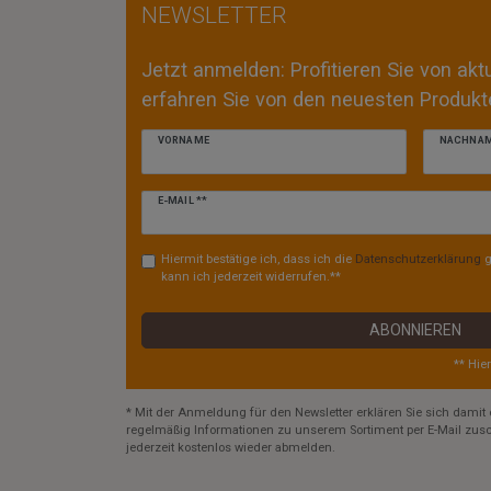
NEWSLETTER
Jetzt anmelden: Profitieren Sie von ak
erfahren Sie von den neuesten Produkte
VORNAME
NACHNA
Newsletter
E-MAIL **
Honig
Hiermit bestätige ich, dass ich die
Daten­schutz­erklärung
g
kann ich jederzeit widerrufen.**
ABONNIEREN
** Hie
* Mit der Anmeldung für den Newsletter erklären Sie sich damit 
regelmäßig Informationen zu unserem Sortiment per E-Mail zusc
jederzeit kostenlos wieder abmelden.