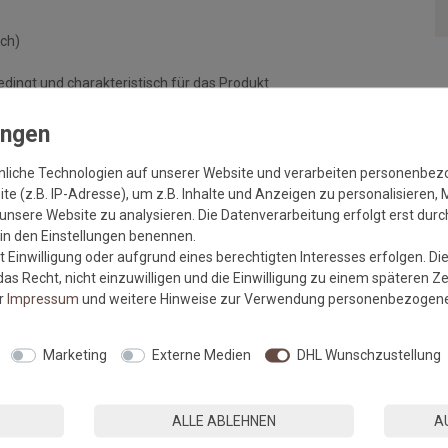
ch)
bedingt und charakteristisch für das Produkt
n 10 laufende Meter. Längere Längen gern auf Anfrage.
nliche Technologien auf unserer Website und verarbeiten personenbe
e (z.B. IP-Adresse), um z.B. Inhalte und Anzeigen zu personalisieren, 
unsere Website zu analysieren. Die Datenverarbeitung erfolgt erst durch
äften, Banken, Hotels, öffentlichen Gebäuden ...
r in den Einstellungen benennen.
Wirkung
 Einwilligung oder aufgrund eines berechtigten Interesses erfolgen. Di
lag hinter Theken, in Großküchen, Naßräumen,
as Recht, nicht einzuwilligen und die Einwilligung zu einem späteren Z
 benötigt wird.
er
Impressum
und weitere Hinweise zur Verwendung personenbezogene
Marketing
Externe Medien
DHL Wunschzustellung
 Steinflächen sollte die Matte am Untergrund fixiert werden.
ALLE ABLEHNEN
A
g beschichtet mit spezieller PVC-Paste, Einstreuung mit