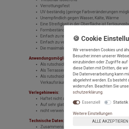
Verrottungsfest
UV-beständig (geringe Farbveränderungen mögli
Unempfindlich gegen Wasser, Kälte, Wärme
Eine Streifigkeit in der Oberfläche ist fertigungs
Formbeständig
Einfach zu reinigen
Einfach zu verlegen
Die maximale Bestelllänge an einem Stück wäre
Wir verwenden Cookies und äh
Besucher:innen unserer Webseit
Anwendungsmöglichkeiten:
einzubinden oder Zugriffe auf 
Als rutschsichere Wintermatte vor Häusern, Gesch
diese Daten mit Dritten, die wi
Als Terrassen-/ Gartenbelag mit Schmutzfang-
Die Datenverarbeitung kann mit
Als rutschsicher und angenehm weicher Bodenbe
abgelehnt werden. Es besteht d
Verkaufsräumen und überall, wo Rutschsicherheit
widerrufen. Beachten Sie uns
schutz­erklärung
.
Verlegehinweis:
Haftet nicht auf bereits vorhandenem Glatteis
Essenziell
Statistik
Auf sehr glatten Böden wie Mamor oder polierten
nicht verwendbar auf Gitterrosten
Weitere Einstellungen
Technische Daten:
ALLE AKZEPTIEREN
Zusammensetzung: PES/Glasgarngewebe beidseiti