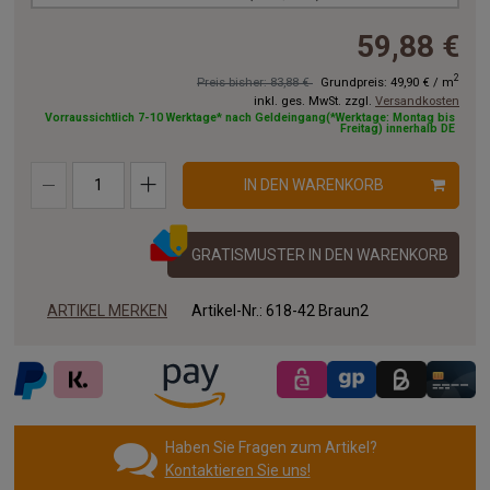
59,88 €
2
Preis bisher: 83,88 €
Grundpreis:
49,90 €
/
m
inkl. ges. MwSt. zzgl.
Versandkosten
Vorraussichtlich 7-10 Werktage* nach Geldeingang(*Werktage: Montag bis
Freitag) innerhalb DE
IN DEN WARENKORB
GRATISMUSTER IN DEN WARENKORB
ARTIKEL MERKEN
Artikel-Nr.:
618-42 Braun2
Haben Sie Fragen zum Artikel?
Kontaktieren Sie uns!