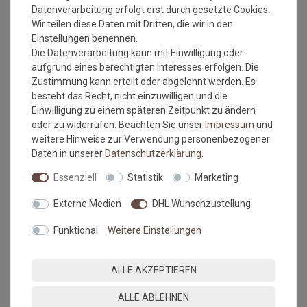
Datenverarbeitung erfolgt erst durch gesetzte Cookies.
Gummirand mit Gummirücken
Wir teilen diese Daten mit Dritten, die wir in den
Rückseite: Gummi
Einstellungen benennen.
Nimmt Schmutz und Nässe auf
Die Datenverarbeitung kann mit Einwilligung oder
extrem belastbar
aufgrund eines berechtigten Interesses erfolgen. Die
trittfest
Zustimmung kann erteilt oder abgelehnt werden. Es
Rutschhemmend
besteht das Recht, nicht einzuwilligen und die
waschbar bei 30°C
Einwilligung zu einem späteren Zeitpunkt zu ändern
Wichtiger Hinweis:
oder zu widerrufen. Beachten Sie unser
Impressum
und
weitere Hinweise zur Verwendung personenbezogener
Maßtoleranzen von 1-3 % können auftreten und sind völlig
Daten in unserer
Daten­schutz­erklärung
.
normal. Sonderzuschnitte sind vom Umtausch/Rückgabe
ausgeschlossen.
Essenziell
Statistik
Marketing
Da es sich hierbei um eine Sonderanfertigung handelt, wird
Externe Medien
DHL Wunschzustellung
die Matte erst nach Geldeingang gefertigt. Bitte beachten Sie
die Lieferzeiten.
Funktional
Weitere Einstellungen
MEHR INFORMATIONEN ZUM EU VERANTWORTLICHEN »
ALLE AKZEPTIEREN
ALLE ABLEHNEN