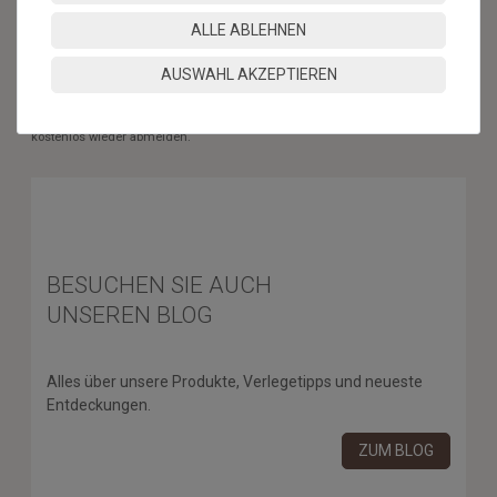
ABONNIEREN
ALLE ABLEHNEN
** Hierbei handelt es sich um ein Pflichtfeld.
AUSWAHL AKZEPTIEREN
* Mit der Anmeldung für den Newsletter erklären Sie sich damit
einverstanden, dass wir Ihnen regelmäßig Informationen zu unserem
Sortiment per E-Mail zuschicken. Den Newsletter können Sie jederzeit
kostenlos wieder abmelden.
BESUCHEN SIE AUCH
UNSEREN BLOG
Alles über unsere Produkte, Verlegetipps und neueste
Entdeckungen.
ZUM BLOG