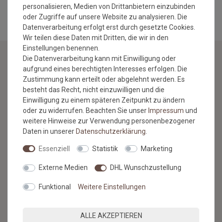
personalisieren, Medien von Drittanbietern einzubinden
oder Zugriffe auf unsere Website zu analysieren. Die
Datenverarbeitung erfolgt erst durch gesetzte Cookies.
Wir teilen diese Daten mit Dritten, die wir in den
Einstellungen benennen.
Die Datenverarbeitung kann mit Einwilligung oder
aufgrund eines berechtigten Interesses erfolgen. Die
NEWSLETTER
Zustimmung kann erteilt oder abgelehnt werden. Es
besteht das Recht, nicht einzuwilligen und die
Jetzt anmelden: Profitieren Sie von aktuellen Angeboten
Einwilligung zu einem späteren Zeitpunkt zu ändern
und erfahren Sie von den neuesten Produkten als
oder zu widerrufen. Beachten Sie unser
Impressum
und
erstes.*
weitere Hinweise zur Verwendung personenbezogener
Daten in unserer
Daten­schutz­erklärung
.
VORNAME
NACHNAME
Essenziell
Statistik
Marketing
Newsletter
E-MAIL **
Externe Medien
DHL Wunschzustellung
Honig
Funktional
Weitere Einstellungen
Hiermit bestätige ich, dass ich die
Daten­schutz­erklärung
gelesen
habe. Meine Einwilligung kann ich jederzeit widerrufen.**
ALLE AKZEPTIEREN