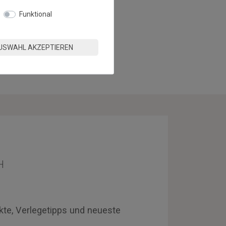
Funktional
USWAHL AKZEPTIEREN
H
kte, Verlegetipps und neueste