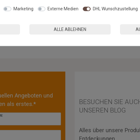
hdüse)
Marketing
Externe Medien
DHL Wunschzustellung
ALLE ABLEHNEN
A
»
tuellen Angeboten und
BESUCHEN SIE AUC
n als erstes.*
UNSEREN BLOG
ME
Alles über unsere Produ
Entdeckungen.