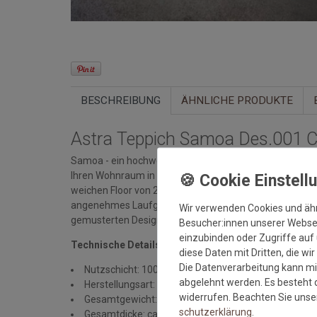
BESCHREIBUNG
ÄHNLICHE PRODUKTE
Astra Teppich Samoa Des.001 
Samoa - ein hochwertiger Webteppich in besonders vie
Ihren Wohnraum in eine Wohlfühloase und garantiert 
weichen Floor von 20 mm sorgt der Teppich für ein be
angenehmes Laufgefühl. Den Samoa Teppich von Astra g
Wir verwenden Cookies und äh
gemusterten Designs, sowie im individuellen Wunschm
Besucher:innen unserer Webseit
einzubinden oder Zugriffe auf 
Technische Details:
diese Daten mit Dritten, die wi
Die Datenverarbeitung kann mit
Nutzschicht: 100% Polypropylen
abgelehnt werden. Es besteht d
Herstellungsart: maschinell gewebt
widerrufen. Beachten Sie uns
Gesamtgewicht: 3.300 gr/qm
schutz­erklärung
.
Gesamtdicke: ca. 20 mm