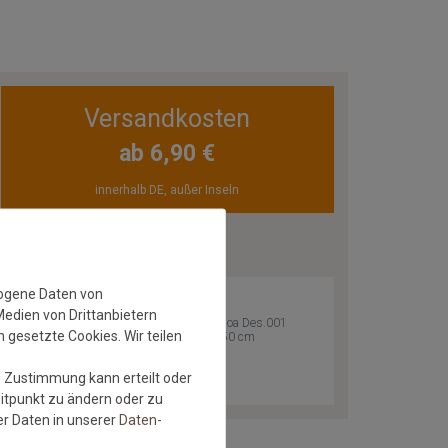
Versandkosten
ab 6,90 €
innerhalb DE, außer Inseln
ZULETZT ANGESEHEN
zogene Daten von
Medien von Drittanbietern
Astra Teppich Samoa Des.001
 gesetzte Cookies. Wir teilen
Creme 000 | 80x150 cm
Versandkostenfrei*
e Zustimmung kann erteilt oder
eitpunkt zu ändern oder zu
r Daten in unserer
Daten­