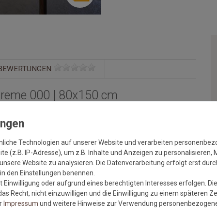
BEWERTUNGEN
Creme 000 | 80x150 cm
len Farben und trendigen Designs. Mit Samoa verzaubern Sie
jedes Wohnzimmer wird zum Hingucker. Durch seinen dichten und
sonders
ibt es in 7 Standardgrößen, in einfarbigen und
nliche Technologien auf unserer Website und verarbeiten personenbe
aß.
e (z.B. IP-Adresse), um z.B. Inhalte und Anzeigen zu personalisieren, 
unsere Website zu analysieren. Die Datenverarbeitung erfolgt erst durch
r in den Einstellungen benennen.
 Einwilligung oder aufgrund eines berechtigten Interesses erfolgen. Di
as Recht, nicht einzuwilligen und die Einwilligung zu einem späteren Z
er
Impressum
und weitere Hinweise zur Verwendung personenbezogene