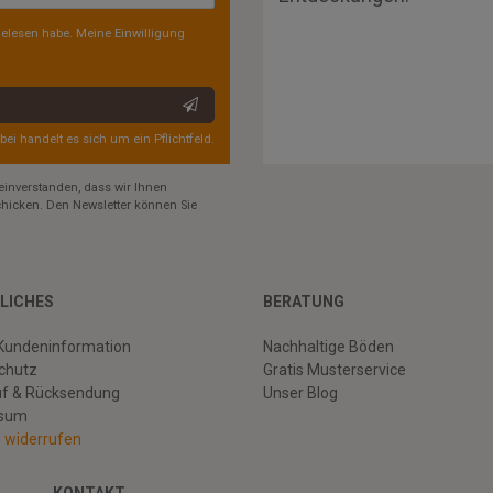
elesen habe. Meine Einwilligung
rbei handelt es sich um ein Pflichtfeld.
einverstanden, dass wir Ihnen
hicken. Den Newsletter können Sie
LICHES
BERATUNG
Kundeninformation
Nachhaltige Böden
chutz
Gratis Musterservice
uf & Rücksendung
Unser Blog
ssum
g widerrufen
KONTAKT