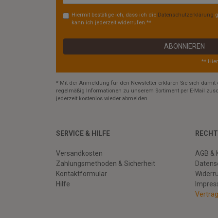
Hiermit bestätige ich, dass ich die
Daten­schutz­erklärung
g
kann ich jederzeit widerrufen.**
ABONNIEREN
** Hie
* Mit der Anmeldung für den Newsletter erklären Sie sich damit 
regelmäßig Informationen zu unserem Sortiment per E-Mail zusc
jederzeit kostenlos wieder abmelden.
SERVICE & HILFE
RECHT
Versandkosten
AGB & 
Zahlungsmethoden & Sicherheit
Datens
Kontaktformular
Widerr
Hilfe
Impre
Vertra