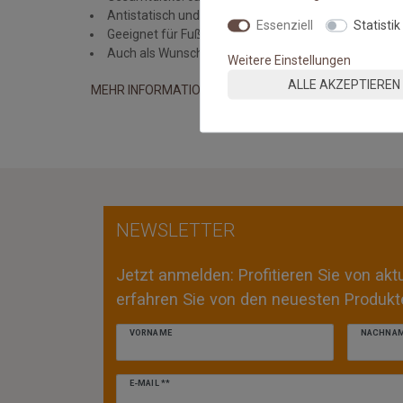
Antistatisch und Pflegeleicht (Staubsauger mit Flac
Essenziell
Statistik
Geeignet für Fußbodenheizung
Auch als Wunschmaßteppich erhältlich
Weitere Einstellungen
ALLE AKZEPTIEREN
MEHR INFORMATIONEN ZUM EU VERANTWORTLICHEN 
NEWSLETTER
Jetzt anmelden: Profitieren Sie von ak
erfahren Sie von den neuesten Produkte
VORNAME
NACHNA
Newsletter
E-MAIL **
Honig