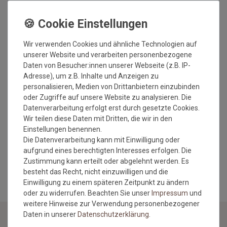
Gesamtdicke: ca. 20 mm
Antistatisch und Pflegeleicht (Staubsauger mit Flachdüse)
Geeignet für Fußbodenheizung
Auch als Wunschmaßteppich erhältlich
Wir verwenden Cookies und ähnliche Technologien auf
unserer Website und verarbeiten personenbezogene
Wichtiger Hinweis:
Daten von Besucher:innen unserer Webseite (z.B. IP-
Maßtoleranzen von ca. 1-3 cm können auftreten und sind bei
Adresse), um z.B. Inhalte und Anzeigen zu
Teppichen handelsüblich und stellen keinen Mangel dar.
personalisieren, Medien von Drittanbietern einzubinden
Sonderzuschnitte und Sonderanfertigungen wie in diesem
oder Zugriffe auf unsere Website zu analysieren. Die
Fall sind vom Umtausch/Rückgabe ausgeschlossen.
Datenverarbeitung erfolgt erst durch gesetzte Cookies.
Da es sich hierbei um eine Sonderanfertigung handelt, wird
Wir teilen diese Daten mit Dritten, die wir in den
der Teppich erst nach Geldeingang gefertigt. Bitte beachten
Einstellungen benennen.
Sie die Lieferzeiten.
Die Datenverarbeitung kann mit Einwilligung oder
aufgrund eines berechtigten Interesses erfolgen. Die
MEHR INFORMATIONEN ZUM EU VERANTWORTLICHEN »
Zustimmung kann erteilt oder abgelehnt werden. Es
besteht das Recht, nicht einzuwilligen und die
Einwilligung zu einem späteren Zeitpunkt zu ändern
oder zu widerrufen. Beachten Sie unser
Impressum
und
weitere Hinweise zur Verwendung personenbezogener
Daten in unserer
Daten­schutz­erklärung
.