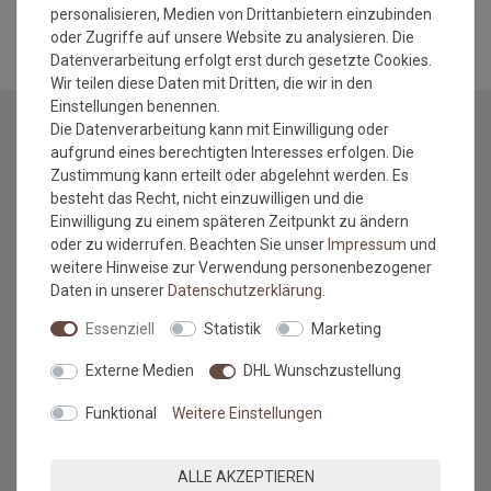
personalisieren, Medien von Drittanbietern einzubinden
oder Zugriffe auf unsere Website zu analysieren. Die
Datenverarbeitung erfolgt erst durch gesetzte Cookies.
Wir teilen diese Daten mit Dritten, die wir in den
Einstellungen benennen.
Die Datenverarbeitung kann mit Einwilligung oder
aufgrund eines berechtigten Interesses erfolgen. Die
NEWSLETTER
Zustimmung kann erteilt oder abgelehnt werden. Es
besteht das Recht, nicht einzuwilligen und die
Jetzt anmelden: Profitieren Sie von aktuellen Angeboten
Einwilligung zu einem späteren Zeitpunkt zu ändern
und erfahren Sie von den neuesten Produkten als
oder zu widerrufen. Beachten Sie unser
Impressum
und
erstes.*
weitere Hinweise zur Verwendung personenbezogener
Daten in unserer
Daten­schutz­erklärung
.
VORNAME
NACHNAME
Essenziell
Statistik
Marketing
Newsletter
E-MAIL **
Externe Medien
DHL Wunschzustellung
Honig
Funktional
Weitere Einstellungen
Hiermit bestätige ich, dass ich die
Daten­schutz­erklärung
gelesen
habe. Meine Einwilligung kann ich jederzeit widerrufen.**
ALLE AKZEPTIEREN