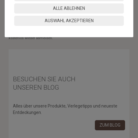
ABONNIEREN
ALLE ABLEHNEN
** Hierbei handelt es sich um ein Pflichtfeld.
AUSWAHL AKZEPTIEREN
* Mit der Anmeldung für den Newsletter erklären Sie sich damit
einverstanden, dass wir Ihnen regelmäßig Informationen zu unserem
Sortiment per E-Mail zuschicken. Den Newsletter können Sie jederzeit
kostenlos wieder abmelden.
BESUCHEN SIE AUCH
UNSEREN BLOG
Alles über unsere Produkte, Verlegetipps und neueste
Entdeckungen.
ZUM BLOG