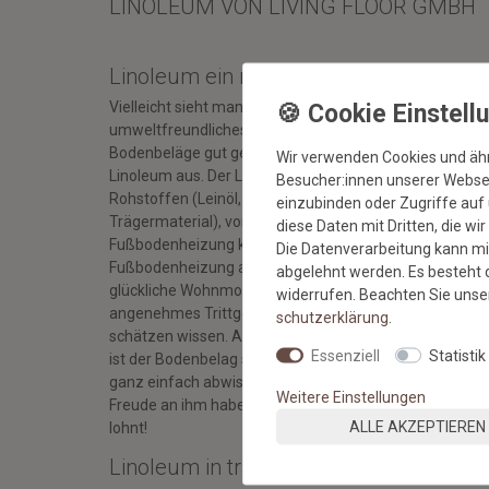
LINOLEUM VON LIVING FLOOR GMBH
Linoleum ein natürlicher Bodenbelag
Vielleicht sieht man es Linoleum nicht auf den ersten Bli
umweltfreundliches und auch nachhaltiges Naturmateria
Bodenbeläge gut geeignet ist. Strapazierfähigkeit und 
Wir verwenden Cookies und äh
Linoleum aus. Der Linoleum Bodenbelag basiert auf bis
Besucher:innen unserer Webseit
Rohstoffen (Leinöl, Harz, Holzmehl, Korkmehl, Kalkstein
einzubinden oder Zugriffe auf 
Trägermaterial), von welchen 73% schnell erneuerbar si
diese Daten mit Dritten, die wi
Fußbodenheizung kann dem Material nichts anhaben. I
Die Datenverarbeitung kann mit
Fußbodenheizung arbeiten perfekt zusammen und sor
abgelehnt werden. Es besteht d
glückliche Wohnmomente. Zudem bietet Linoleum auc
widerrufen. Beachten Sie uns
angenehmes Trittgefühl und ist dabei noch antistatisch
schutz­erklärung
.
schätzen wissen. Auch Bakterien können auf Linoleum 
Essenziell
Statistik
ist der Bodenbelag sehr hygienisch und zudem absolut 
ganz einfach abwischen oder absaugen und wird bei ric
Weitere Einstellungen
Freude an ihm haben. Eine Investition, die sich auch auf
ALLE AKZEPTIEREN
lohnt!
Linoleum in traditioneller Bodenbelag m