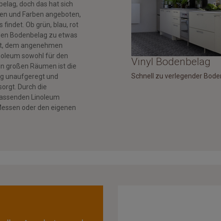
elag, doch das hat sich
ren und Farben angeboten,
indet. Ob grün, blau, rot
eden Bodenbelag zu etwas
eit, dem angenehmen
Linoleum sowohl für den
Vinyl Bodenbelag
 in großen Räumen ist die
Schnell zu verlegender Bod
ag unaufgeregt und
rgt. Durch die
 passenden Linoleum
 Messen oder den eigenen