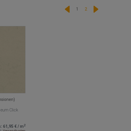
1
2
nsionen)
leum Click
2
s:
61,95 €
/
m
l.
Versandkosten