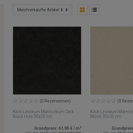
(0 Rezensionen)
(0 Reze
Klick-Linoleum Marmoleum Click
Klick-Linoleum Marmo
Black Hole 30x30 cm
Moon 30x30 cm
2
Grundpreis:
61,95 €
/
m
Grundprei
inkl. ges. MwSt.
zzgl.
Versandkosten
inkl. ges. MwSt.
zzg