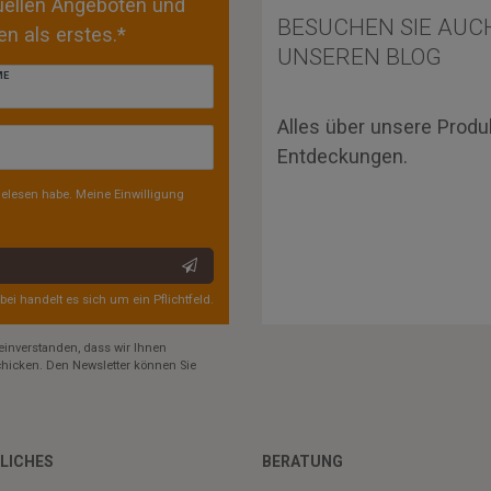
tuellen Angeboten und
BESUCHEN SIE AUC
n als erstes.*
UNSEREN BLOG
ME
Alles über unsere Produ
Entdeckungen.
elesen habe. Meine Einwilligung
rbei handelt es sich um ein Pflichtfeld.
einverstanden, dass wir Ihnen
hicken. Den Newsletter können Sie
LICHES
BERATUNG