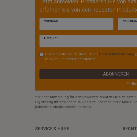
Jetzt anmelden: Profitieren Sie von ak
erfahren Sie von den neuesten Produkte
VORNAME
NACHNA
Newsletter
E-MAIL **
Honig
Hiermit bestätige ich, dass ich die
Daten­schutz­erklärung
g
kann ich jederzeit widerrufen.**
ABONNIEREN
** Hie
* Mit der Anmeldung für den Newsletter erklären Sie sich damit 
regelmäßig Informationen zu unserem Sortiment per E-Mail zusc
jederzeit kostenlos wieder abmelden.
SERVICE & HILFE
RECHT