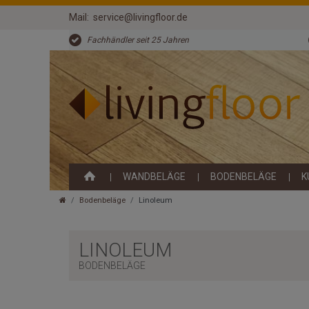
Mail:
service@livingfloor.de
Fachhändler seit 25 Jahren
WANDBELÄGE
BODENBELÄGE
K
Bodenbeläge
Linoleum
LINOLEUM
BODENBELÄGE