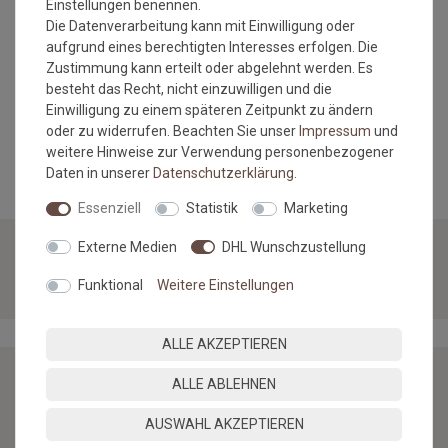
Einstellungen benennen.
Versandkostenfrei*
Die Datenverarbeitung kann mit Einwilligung oder
aufgrund eines berechtigten Interesses erfolgen. Die
Linoleum Tarkett Veneto xf
Zustimmung kann erteilt oder abgelehnt werden. Es
2,5 mm | 695 Absinthe
besteht das Recht, nicht einzuwilligen und die
Einwilligung zu einem späteren Zeitpunkt zu ändern
2
Grundpreis:
46,77 €
/
m
oder zu widerrufen. Beachten Sie unser
Impressum
und
inkl. ges. MwSt.
weitere Hinweise zur Verwendung personenbezogener
Versandkostenfrei*
Daten in unserer
Daten­schutz­erklärung
.
Essenziell
Statistik
Marketing
TARKETT VENETO XF 2,5 MM VON LIVING
Externe Medien
DHL Wunschzustellung
FLOOR GMBH
Funktional
Weitere Einstellungen
ALLE AKZEPTIEREN
ALLE ABLEHNEN
NEWSLETTER
AUSWAHL AKZEPTIEREN