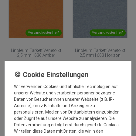
Versandkostenfrei*
Versandkostenfrei*
Linoleum Tarkett Veneto xf
Linoleum Tarkett Veneto xf
2,5 mm | 636 Amber
2,5 mm | 663 Horizon
2
2
Grundpreis:
46,77 €
/
m
Grundpreis:
46,77 €
/
m
inkl. ges. MwSt.
inkl. ges. MwSt.
Versandkostenfrei*
Versandkostenfrei*
Wir verwenden Cookies und ähnliche Technologien auf
unserer Website und verarbeiten personenbezogene
Daten von Besucher:innen unserer Webseite (z.B. IP-
Adresse), um z.B. Inhalte und Anzeigen zu
personalisieren, Medien von Drittanbietern einzubinden
oder Zugriffe auf unsere Website zu analysieren. Die
Datenverarbeitung erfolgt erst durch gesetzte Cookies.
Wir teilen diese Daten mit Dritten, die wir in den