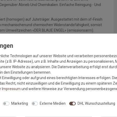
Gegenüber Abrieb Und Chemikalien. Einfache Reinigung - Und
ert (homogen) auf Juteträger. Ausgestattet mit dem xf-Finish
en mechanischenund chemischen Widerstandsfähigkeit, somist
t dem Umweltzeichen «DER BLAUE ENGEL» (emissionsarm).
nliche Technologien auf unserer Website und verarbeiten personenbe
e (z.B. IP-Adresse), um z.B. Inhalte und Anzeigen zu personalisieren, 
rieb und Chemikalien
unsere Website zu analysieren. Die Datenverarbeitung erfolgt erst durch
amten Nutzungsdauer
r in den Einstellungen benennen.
 Einwilligung oder aufgrund eines berechtigten Interesses erfolgen. Di
und Reinigungschemikalien
as Recht, nicht einzuwilligen und die Einwilligung zu einem späteren Z
er
Impressum
und weitere Hinweise zur Verwendung personenbezogene
Marketing
Externe Medien
DHL Wunschzustellung