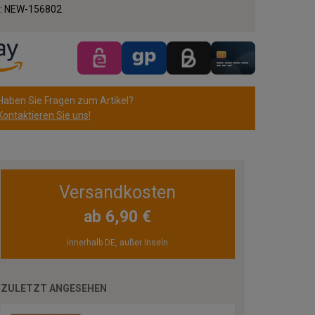
.:
NEW-156802
Haben Sie Fragen zum Artikel?
Kontaktieren Sie uns!
Versandkosten
ab 6,90 €
innerhalb DE, außer Inseln
ZULETZT ANGESEHEN