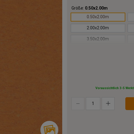
Größe:
0.50x2.00m
0.50x2.00m
2.00x2.00m
3.50x2.00m
5.00x2.00m
6.50x2.00m
8.00x2.00m
9.50x2.00m
Voraussichtlich 3-5 Werk
12.00x2.00m
15.00x2.00m
18.00x2.00m