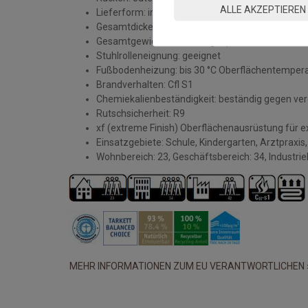
ALLE AKZEPTIEREN
Lieferform: im gerollen Zustand
Gesamtdicke: 2,5 mm
Gesamtgewicht: ca. 3.000 gr/qm
Stuhlrolleneignung: geeignet
Fußbodenheizung: bis 30 °C Oberflächentempera
Brandverhalten: Cfl S1
Chemiekalienbeständigkeit: beständig gegen ver
Rutschsicherheit: R9
xf (extreme Finish) Oberflächenausrüstung für 
Einsatzgebiete: Schule, Kindergarten, Arztpraxi
Wohnbereich: 23, Geschäftsbereich: 34, Industrie
MEHR INFORMATIONEN ZUM EU VERANTWORTLICHEN 