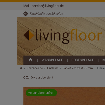
Mail:
service@livingfloor.de
Fachhändler seit 25 Jahren
WANDBELÄGE
BODENBELÄGE
K
Bodenbeläge
Linoleum
Tarkett Veneto xf 2,5 mm
Linole
Zurück zur Übersicht
Versandkostenfrei*