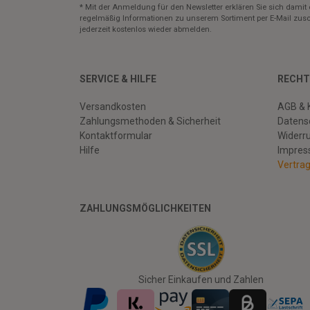
* Mit der Anmeldung für den Newsletter erklären Sie sich damit 
regelmäßig Informationen zu unserem Sortiment per E-Mail zusc
jederzeit kostenlos wieder abmelden.
SERVICE & HILFE
RECHT
Versandkosten
AGB & 
Zahlungsmethoden & Sicherheit
Datens
Kontaktformular
Widerr
Hilfe
Impre
Vertra
ZAHLUNGSMÖGLICHKEITEN
Facebook
Twitter
Youtube
Sicher Einkaufen und Zahlen