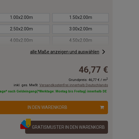
1.00x2.00m
1.50x2.00m
2.50x2.00m
3.00x2.00m
4.00x2.00m
4.50x2.00m
5.50x2.00m
alle Maße anzeigen und auswählen
6.00x2.00m
7.00x2.00m
7.50x2.00m
46,77 €
8.50x2.00m
9.00x2.00m
2
Grundpreis:
46,77 €
/
m
inkl. ges. MwSt.
Versandkostenfrei innerhalb Deutschlands
10.00x2.00m
11.00x2.00m
tage* nach Geldeingang(*Werktage: Montag bis Freitag) innerhalb DE
13.00x2.00m
14.00x2.00m
IN DEN WARENKORB
16.00x2.00m
17.00x2.00m
19.00x2.00m
20.00x2.00m
GRATISMUSTER IN DEN WARENKORB