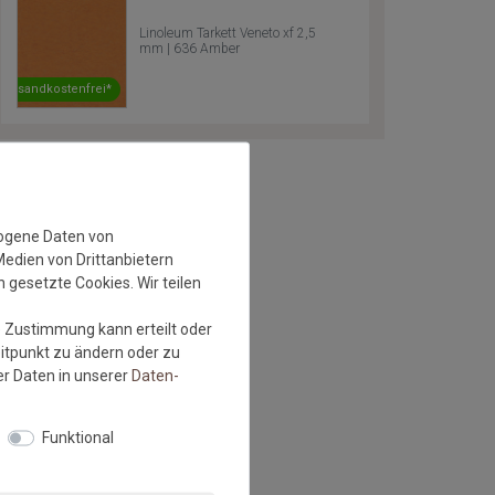
Linoleum Tarkett Veneto xf 2,5
mm | 636 Amber
Versandkostenfrei*
zogene Daten von
Medien von Drittanbietern
 gesetzte Cookies. Wir teilen
e Zustimmung kann erteilt oder
eitpunkt zu ändern oder zu
r Daten in unserer
Daten­
Funktional