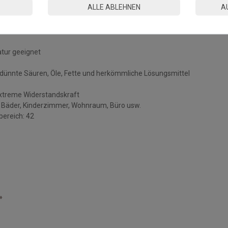
ALLE ABLEHNEN
A
tur geeignet
dünnte Säuren, Öle, Fette und herkömmliche Lösungsmittel
extreme Widerstandskraft
s, Bäder, Kinderzimmer, Wohnraum, Büro usw.
bereich: 42
»