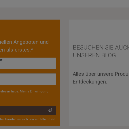
tuellen Angeboten und
BESUCHEN SIE AUC
n als erstes.*
UNSEREN BLOG
ME
Alles über unsere Produ
Entdeckungen.
elesen habe. Meine Einwilligung
rbei handelt es sich um ein Pflichtfeld.