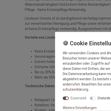
Widerstandsfähigkeit Und Extrem Hoher Beständigkeit 
Pflege - Keine Ersteinpflege Notwendig.
Linoleum Veneto xf ist durchgehend vierfarbig marmori
zur vereinfachten Reinigung und Pflege sowie erhöht
ist keine Ersteinpflege notwendig. Ausgezeichnet mi
Vorteile von Linoleum mit xf Finish:
Keine Ersteinpflege erforderlich
Wir verwenden Cookies und äh
Hervorragende Haltbarkeit
Besucher:innen unserer Webseit
Extrem hohe Widerstandsfähigkeit gegenüber Ab
einzubinden oder Zugriffe auf 
Einfache Unterhaltsreinigung während der ges
diese Daten mit Dritten, die wi
Bis zu 30% Einsparung bei den Unterhaltskosten
Die Datenverarbeitung kann mit
Mehr als 50% Einsparungen bei Wasser, Energie 
abgelehnt werden. Es besteht d
widerrufen. Beachten Sie uns
Technische Daten:
schutz­erklärung
.
Essenziell
Statistik
Belagsart: Linoleum
Kolektion: Veneto xf
Weitere Einstellungen
Rücken: Jute