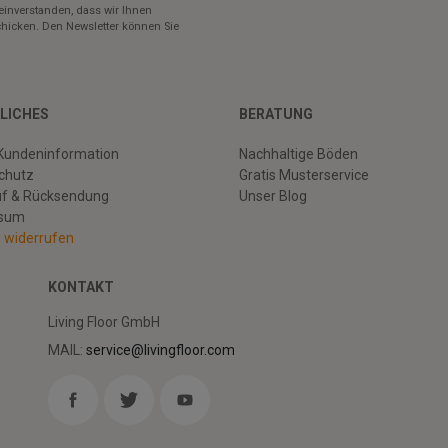
einverstanden, dass wir Ihnen
hicken. Den Newsletter können Sie
LICHES
BERATUNG
Kundeninformation
Nachhaltige Böden
chutz
Gratis Musterservice
uf & Rücksendung
Unser Blog
ssum
g widerrufen
KONTAKT
Living Floor GmbH
MAIL:
service@livingfloor.com