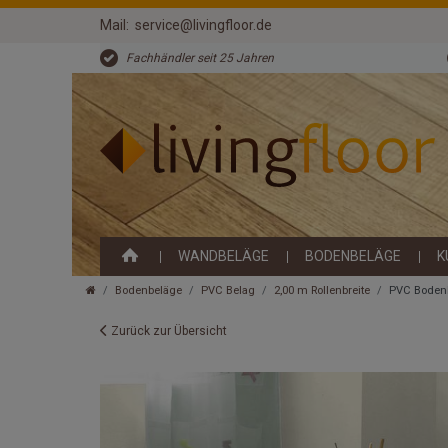
Mail:
service@livingfloor.de
Fachhändler seit 25 Jahren
WANDBELÄGE
BODENBELÄGE
K
Bodenbeläge
PVC Belag
2,00 m Rollenbreite
PVC Bodenb
Zurück zur Übersicht