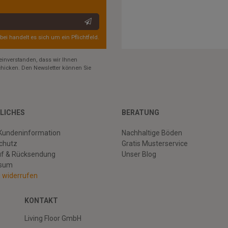
rbei handelt es sich um ein Pflichtfeld.
einverstanden, dass wir Ihnen
hicken. Den Newsletter können Sie
LICHES
BERATUNG
Kundeninformation
Nachhaltige Böden
chutz
Gratis Musterservice
uf & Rücksendung
Unser Blog
ssum
g widerrufen
KONTAKT
Living Floor GmbH