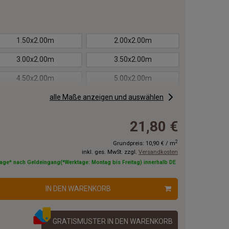
1.50x2.00m
2.00x2.00m
3.00x2.00m
3.50x2.00m
4.50x2.00m
5.00x2.00m
6.00x2.00m
alle Maße anzeigen und auswählen
6.50x2.00m
7.50x2.00m
8.00x2.00m
21,80 €
9.00x2.00m
9.50x2.00m
2
Grundpreis:
10,90 €
/
m
inkl. ges. MwSt. zzgl.
Versandkosten
11.00x2.00m
12.00x2.00m
tage* nach Geldeingang(*Werktage: Montag bis Freitag) innerhalb DE
14.00x2.00m
15.00x2.00m
IN DEN WARENKORB
17.00x2.00m
18.00x2.00m
20.00x2.00m
GRATISMUSTER IN DEN WARENKORB