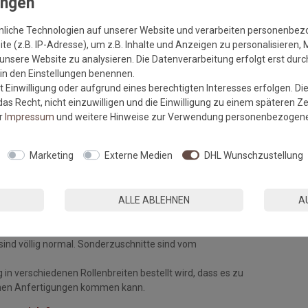
nliche Technologien auf unserer Website und verarbeiten personenbe
e (z.B. IP-Adresse), um z.B. Inhalte und Anzeigen zu personalisieren, 
weise aus der Verlegeanleitung des Herstellers!
unsere Website zu analysieren. Die Datenverarbeitung erfolgt erst durch
durch die Materialeigenschaften bestimmt, sondern im gleichen
r in den Einstellungen benennen.
 Einwilligung oder aufgrund eines berechtigten Interesses erfolgen. Di
as Recht, nicht einzuwilligen und die Einwilligung zu einem späteren Z
er
Impressum
und weitere Hinweise zur Verwendung personenbezogene
Marketing
Externe Medien
DHL Wunschzustellung
arb- und Chargengleichheit sowie auf Fehler. Mängelrügen oder
lich.
ALLE ABLEHNEN
A
meidbare Abweichungen der Qualität, Farbe, Breite, des
sins, die jedoch innerhalb vorgegebener Toleranzen liegen,
ind völlig normal. Sonderzuschnitte sind vom
 in verschiedenen Rollenbreiten bestellt wird, dass es zu
chen Anfertigungen kommen kann.