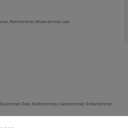
immer, Wohnzimmer, Kinderzimmer usw.
Esszimmer, Diele, Kinderzimmer, Gästezimmer, Schlafzimmer,
rausgesetzt)