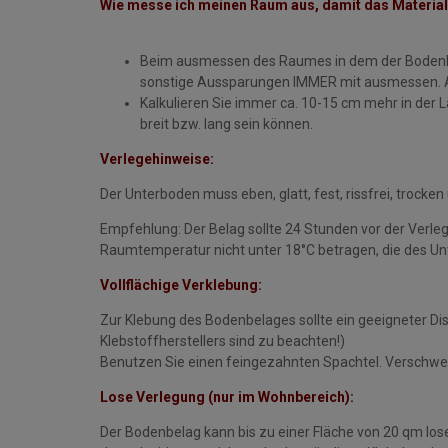
Wie messe ich meinen Raum aus, damit das Material
Beim ausmessen des Raumes in dem der Bodenbel
sonstige Aussparungen IMMER mit ausmessen. Als
Kalkulieren Sie immer ca. 10-15 cm mehr in der 
breit bzw. lang sein können.
Verlegehinweise:
Der Unterboden muss eben, glatt, fest, rissfrei, trocken
Empfehlung: Der Belag sollte 24 Stunden vor der Verleg
Raumtemperatur nicht unter 18°C betragen, die des Unt
Vollflächige Verklebung:
Zur Klebung des Bodenbelages sollte ein geeigneter Di
Klebstoffherstellers sind zu beachten!)
Benutzen Sie einen feingezahnten Spachtel. Verschwei
Lose Verlegung (nur im Wohnbereich):
Der Bodenbelag kann bis zu einer Fläche von 20 qm lose 