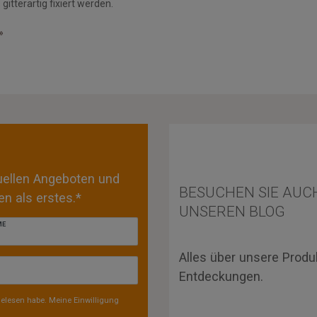
tterartig fixiert werden.
»
tuellen Angeboten und
BESUCHEN SIE AUC
n als erstes.*
UNSEREN BLOG
ME
Alles über unsere Produ
Entdeckungen.
elesen habe. Meine Einwilligung