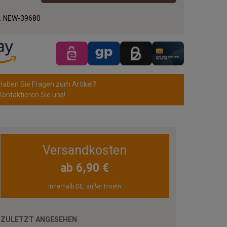
.:
NEW-39680
Haben Sie Fragen zum Artikel?
Kontaktieren Sie uns!
Versandkosten
ab 6,90 €
innerhalb DE, außer Inseln
ZULETZT ANGESEHEN