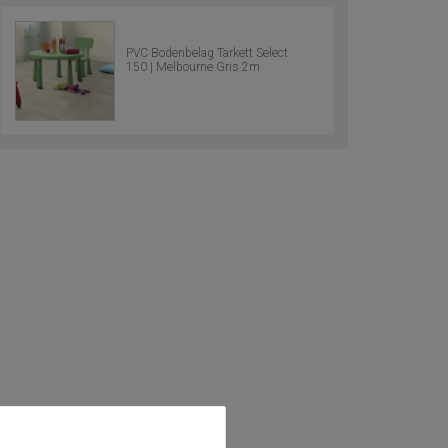
PVC Bodenbelag Tarkett Select
150 | Melbourne Gris 2m