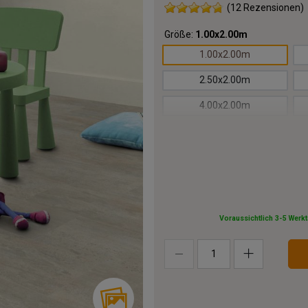
(12 Rezensionen)
Größe:
1.00x2.00m
1.00x2.00m
2.50x2.00m
4.00x2.00m
5.50x2.00m
7.00x2.00m
8.50x2.00m
10.00x2.00m
Voraussichtlich 3-5 Werk
13.00x2.00m
16.00x2.00m
19.00x2.00m