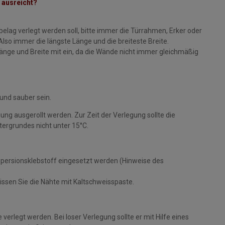
 ausreicht?
ag verlegt werden soll, bitte immer die Türrahmen, Erker oder
o immer die längste Länge und die breiteste Breite.
Länge und Breite mit ein, da die Wände nicht immer gleichmäßig
 und sauber sein.
ung ausgerollt werden. Zur Zeit der Verlegung sollte die
ergrundes nicht unter 15°C.
spersionsklebstoff eingesetzt werden (Hinweise des
ssen Sie die Nähte mit Kaltschweisspaste.
verlegt werden. Bei loser Verlegung sollte er mit Hilfe eines