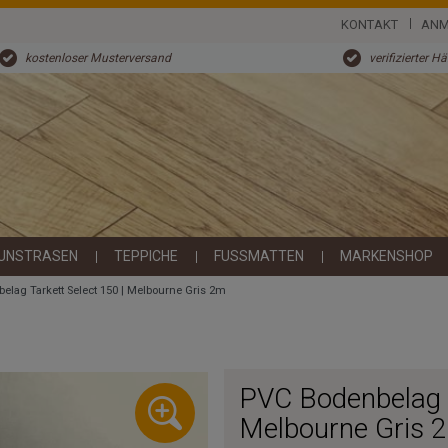
KONTAKT
ANM
kostenloser Musterversand
verifizierter H
UNSTRASEN
TEPPICHE
FUSSMATTEN
MARKENSHOP
elag Tarkett Select 150 | Melbourne Gris 2m
PVC Bodenbelag T
Melbourne Gris 