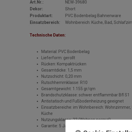
Art.Nr.:
NEW-39680
Dekor:
Short
Produktart:
PVC Bodenbelag Bahnenware
Einsatzbereich:
Wohnbereich: Küche, Bad, Schlafz
Technische Daten:
Material: PVC Bodenbelag
Lieferform: gerollt
Rücken: Kompaktrücken
Gesamtdicke: 1,5 mm
Nutzschicht: 0,20 mm
Rutschhemmklasse: R10
Gesamtgewicht: 1.155 gr/qm
Brandschutzklasse: schwer entflammbar Bfl S1
Antistatisch und Fußbodenheizung geeignet
Einsatzbereiche: im Wohnbereich: Wohnzimmer, 
Küche
Nutzungsklasse: 22 (Wohnen normal)
Garantie: 5 Jahre (fachmännische Verlegung vo