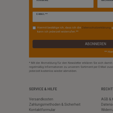
VORNAME
NACHNA
Newsletter
E-MAIL **
Honig
Hiermit bestätige ich, dass ich die
Daten­schutz­erklärung
g
kann ich jederzeit widerrufen.**
ABONNIEREN
** Hie
* Mit der Anmeldung für den Newsletter erklären Sie sich damit 
regelmäßig Informationen zu unserem Sortiment per E-Mail zusc
jederzeit kostenlos wieder abmelden.
SERVICE & HILFE
RECHT
Versandkosten
AGB & 
Zahlungsmethoden & Sicherheit
Datens
Kontaktformular
Widerr