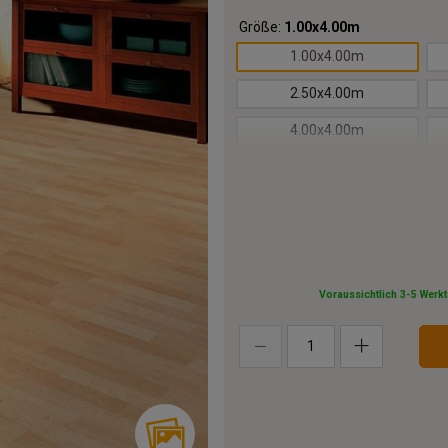
Größe:
1.00x4.00m
1.00x4.00m
2.50x4.00m
4.00x4.00m
5.50x4.00m
7.00x4.00m
8.50x4.00m
10.00x4.00m
Voraussichtlich 3-5 Werk
13.00x4.00m
16.00x4.00m
19.00x4.00m