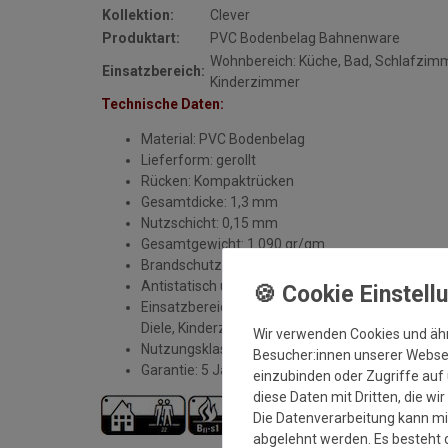
Kollektion:
Clever
Produktart:
PVC Bodenbelag Bahnenware
Wohnbereich: Küche, Bad, Schlafzim
Einsatzbereich:
Kinderzimmer
Technische Daten:
Material: PVC Bodenbelag
Lieferform: gerollt
Rücken: Kompaktrücken
Gesamtdicke: 1,3 mm
Nutzschicht: 0,15 mm
Gesamtgewicht: 1.090 gr/qm
Brandschutzklasse: schwer entflammbar Bfl S1
Antistatisch und Fußbodenheizung geeignet
Einsatzbereiche: ausschließlich im Wohnbereic
Diele, Kinderzimmer, Gästezimmer, Schlafzimme
Wir verwenden Cookies und äh
Nutzungsklasse: 22 (Wohnen leicht)
Besucher:innen unserer Webseit
Garantie: 5 Jahre (fachmännische Verlegung vo
einzubinden oder Zugriffe auf 
diese Daten mit Dritten, die wi
Die Datenverarbeitung kann mit
abgelehnt werden. Es besteht d