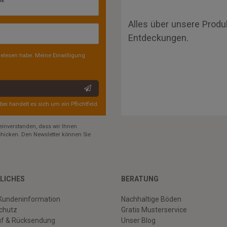
ME
Alles über unsere Produ
Entdeckungen.
elesen habe. Meine Einwilligung
rbei handelt es sich um ein Pflichtfeld.
einverstanden, dass wir Ihnen
hicken. Den Newsletter können Sie
LICHES
BERATUNG
Kundeninformation
Nachhaltige Böden
chutz
Gratis Musterservice
uf & Rücksendung
Unser Blog