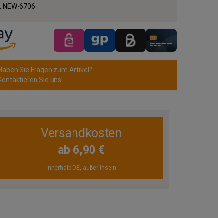
.:
NEW-6706
Haben Sie Fragen zum Artikel?
Kontaktieren Sie uns!
Versandkosten
ab 6,90 €
innerhalb DE, außer Inseln