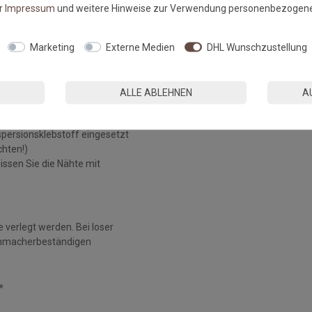
er
Impressum
und weitere Hinweise zur Verwendung personenbezogene
 und sauber sein.
Marketing
Externe Medien
DHL Wunschzustellung
ung ausgerollt werden. Zur Zeit
8°C betragen, die des
ALLE ABLEHNEN
A
spersionsklebstoff eingesetzt
chten!)
ssen Sie die Nähte mit
 verlegt werden. Bei loser
eichmacherbeständigen
»