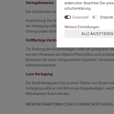
widerrufen. Beachten Sie uns
Verlegehinweise
:
schutz­erklärung
.
Der Unterboden muss eben, glatt, fest, rissfrei, trocken
Essenziell
Statistik
Empfehlung: Der Belag sollte 24 Stunden vor der Verleg
der Verlegung sollte die Raumtemperatur nicht unter 1
Weitere Einstellungen
Untergrundes nicht unter 15°C.
ALLE AKZEPTIEREN
Vollflächige Verklebung:
Zur Klebung des Bodenbelages sollte ein geeigneter Di
werden (Hinweise des Klebstoffherstellers sind zu bea
Benutzen Sie einen feingezahnten Spachtel. Verschwei
Kaltschweisspaste.
Lose Verlegung:
Der Bodenbelag kann bis zu einer Fläche von 20 qm lose
Verlegung sollte er mit Hilfe eines doppelseitigen, w
Klebebandes fixiert werden.
MEHR INFORMATIONEN ZUM EU VERANTWORTLICHEN 