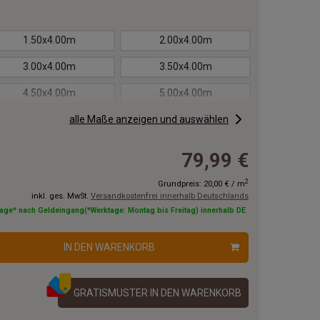
1.50x4.00m
2.00x4.00m
3.00x4.00m
3.50x4.00m
4.50x4.00m
5.00x4.00m
6.00x4.00m
alle Maße anzeigen und auswählen
6.50x4.00m
7.50x4.00m
8.00x4.00m
79,99 €
9.00x4.00m
9.50x4.00m
2
Grundpreis:
20,00 €
/
m
inkl. ges. MwSt.
Versandkostenfrei innerhalb Deutschlands
11.00x4.00m
12.00x4.00m
tage* nach Geldeingang(*Werktage: Montag bis Freitag) innerhalb DE
14.00x4.00m
15.00x4.00m
IN DEN WARENKORB
17.00x4.00m
18.00x4.00m
20.00x4.00m
GRATISMUSTER IN DEN WARENKORB