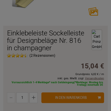
Einklebeleiste Sockelleiste
für Designbeläge Nr. 816
in champagner
(2 Rezensionen)
15,04 €
Grundpreis:
6,02 €
/
m
inkl. ges. MwSt. zzgl.
Versandkosten
Vorraussichtlich 1-4 Werktage* nach Geldeingang(*Werktage: Montag bis
Freitag) innerhalb DE
IN DEN WARENKORB