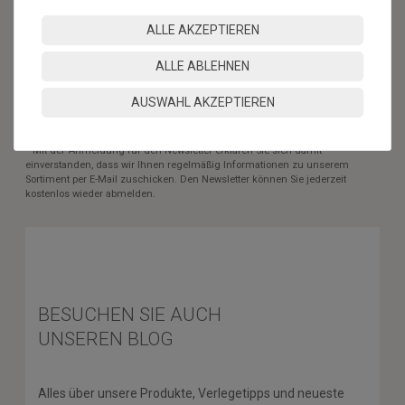
Hiermit bestätige ich, dass ich die
Daten­schutz­erklärung
gelesen
ALLE AKZEPTIEREN
habe. Meine Einwilligung kann ich jederzeit widerrufen.**
ALLE ABLEHNEN
ABONNIEREN
AUSWAHL AKZEPTIEREN
** Hierbei handelt es sich um ein Pflichtfeld.
* Mit der Anmeldung für den Newsletter erklären Sie sich damit
einverstanden, dass wir Ihnen regelmäßig Informationen zu unserem
Sortiment per E-Mail zuschicken. Den Newsletter können Sie jederzeit
kostenlos wieder abmelden.
BESUCHEN SIE AUCH
UNSEREN BLOG
Alles über unsere Produkte, Verlegetipps und neueste