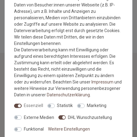
verschiedene Farben verfügbar
Daten von Besucher:innen unserer Webseite (z.B. IP-
Adresse), um z.B. Inhalte und Anzeigen zu
Eine Montageanleitung finden Sie unter dem Tab:
Dokumente
personalisieren, Medien von Drittanbietern einzubinden
oder Zugriffe auf unsere Website zu analysieren. Die
MEHR INFORMATIONEN ZUM EU VERANTWORTLICHEN »
Datenverarbeitung erfolgt erst durch gesetzte Cookies.
Wir teilen diese Daten mit Dritten, die wir in den
Einstellungen benennen.
Die Datenverarbeitung kann mit Einwilligung oder
aufgrund eines berechtigten Interesses erfolgen. Die
Zustimmung kann erteilt oder abgelehnt werden. Es
besteht das Recht, nicht einzuwilligen und die
NEWSLETTER
Einwilligung zu einem späteren Zeitpunkt zu ändern
oder zu widerrufen. Beachten Sie unser
Impressum
und
Jetzt anmelden: Profitieren Sie von aktuellen Angeboten
weitere Hinweise zur Verwendung personenbezogener
und erfahren Sie von den neuesten Produkten als
Daten in unserer
Daten­schutz­erklärung
.
erstes.*
Essenziell
Statistik
Marketing
VORNAME
NACHNAME
Externe Medien
DHL Wunschzustellung
Newsletter
Funktional
Weitere Einstellungen
E-MAIL **
Honig