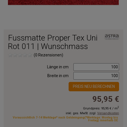
Fussmatte Proper Tex Uni
Rot 011 | Wunschmass
(0 Rezensionen)
Länge in cm
Breite in cm
PREIS NEU BERECHNEN
95,95 €
2
Grundpreis:
95,95 €
/
m
inkl. ges. MwSt. zzgl.
Versandkosten
Voraussichtlich 7-14 Werktage* nach Geldeingang(*Werktage: Montag bis
Freitag) innerhalb DE