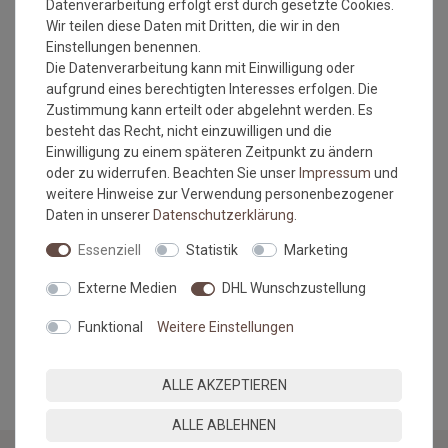
Einsatzort: Innenbereich
Datenverarbeitung erfolgt erst durch gesetzte Cookies.
Maximale Bestellbreite: 194 cm
Wir teilen diese Daten mit Dritten, die wir in den
Maximale Bestelllänge: 500 cm
Einstellungen benennen.
Die Datenverarbeitung kann mit Einwilligung oder
Wichtiger Hinweis:
aufgrund eines berechtigten Interesses erfolgen. Die
Zustimmung kann erteilt oder abgelehnt werden. Es
Es handelt sich hierbei um Rollenware, die nach Ihrem
besteht das Recht, nicht einzuwilligen und die
Wunschmass zugeschnitten wird. Diese wird
Einwilligung zu einem späteren Zeitpunkt zu ändern
ohne Umrandung geliefert und wird bei dem Produkt
oder zu widerrufen. Beachten Sie unser
Impressum
und
auch nicht benötigt, da diese Matte schnittfest ist.
weitere Hinweise zur Verwendung personenbezogener
Maßtoleranzen von 1-3 % können auftreten und sind
Daten in unserer
Daten­schutz­erklärung
.
völlig normal. Sonderanfertigungen im Wunschmaß
sind vom Umtausch/Rückgabe ausgeschlossen.
Essenziell
Statistik
Marketing
Farbabweichungen zwischen Bildschirmfoto und
Original sind nicht auszuschließen. Wir empfehlen, sich
Externe Medien
DHL Wunschzustellung
ein Muster anzufordern.
Funktional
Weitere Einstellungen
MEHR INFORMATIONEN ZUM EU VERANTWORTLICHEN »
ALLE AKZEPTIEREN
ALLE ABLEHNEN