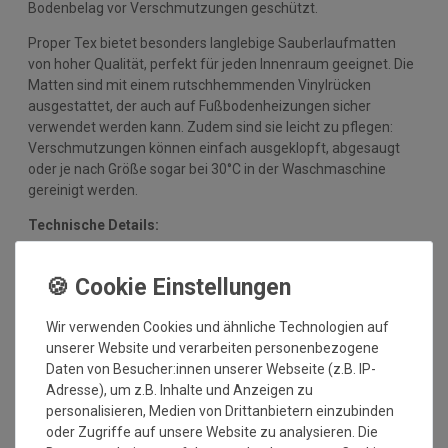
Bodenbelag vor Verschmutzungen geschützt.
Proper Tex bietet besonders langlebige Sauberlaufmatten
von hoher Qualität, perfekt für jeden Innenraum geeignet. Die
Matten sind mit einem rutschhemmenden Vinylrücken
ausgestattet, der auch auf Fußbodenheizungen sicher
verwendet werden kann. Zudem sind sie leicht zu pflegen:
Verschmutzungen können einfach ausgeklopft, abgesaugt
oder je nach Größe sogar bei 30°C in der Waschmaschine
gereinigt werden.
Technische Details:
Material Nutzschicht: 100 % Polyamid
Material Rücken: Vinyl
Herstellungsart: getuftet
Gesamtdicke: ca. 9 mm
Wir verwenden Cookies und ähnliche Technologien auf
Gesamtgewicht: 2600 gr/qm
unserer Website und verarbeiten personenbezogene
waschbar bis 30 Grad
Daten von Besucher:innen unserer Webseite (z.B. IP-
strapazierfähig, rutschfest und schnittfest
Adresse), um z.B. Inhalte und Anzeigen zu
Nimmt Schmutz und Nässe auf
personalisieren, Medien von Drittanbietern einzubinden
für Fußbodenheizung geeignet
oder Zugriffe auf unsere Website zu analysieren. Die