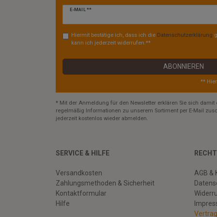
Newsletter
E-MAIL **
Honig
Hiermit bestätige ich, dass ich die
Daten­schutz­erklärung
g
kann ich jederzeit widerrufen.**
ABONNIEREN
** Hie
* Mit der Anmeldung für den Newsletter erklären Sie sich damit 
regelmäßig Informationen zu unserem Sortiment per E-Mail zusc
jederzeit kostenlos wieder abmelden.
SERVICE & HILFE
RECHT
Versandkosten
AGB & 
Zahlungsmethoden & Sicherheit
Datens
Kontaktformular
Widerr
Hilfe
Impre
Vertra