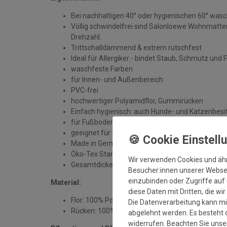
Bei nachhaltigen 40° oder hygienischen 60° was
Völlig schwindelfrei sind Salonloewe Wohnmatten
Drehzahl.
Trittschalldämmend & extrem rutschfest
Ideal für Allergiker - bindet Staub, Schmutz und 
waschfeste Farben
für Innen- und Außenbereich
PVC-frei
hochwertiger Polyamidflor, Gummirücken
Einfach hygienisch: auch Hunde- und Katzenbesit
für Fußbodenheizung geeignet
geeignet für alle sauberen, trockenen und unbe
Made in Germany
Öko-Tex Standard 100
Wir verwenden Cookies und äh
Gesamtdicke: ca. 7 mm
Besucher:innen unserer Webseit
einzubinden oder Zugriffe auf 
Material:
diese Daten mit Dritten, die wi
Flor: 100% Polyamid
Die Datenverarbeitung kann mit
Rücken: 100% Gummi
abgelehnt werden. Es besteht d
widerrufen. Beachten Sie uns