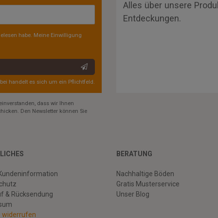
Alles über unsere Produ
Entdeckungen.
elesen habe. Meine Einwilligung
rbei handelt es sich um ein Pflichtfeld.
einverstanden, dass wir Ihnen
hicken. Den Newsletter können Sie
LICHES
BERATUNG
Kundeninformation
Nachhaltige Böden
chutz
Gratis Musterservice
uf & Rücksendung
Unser Blog
ssum
g widerrufen