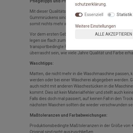
Pflegetipps und Pflegehinweise:
schutz­erklärung
.
Mit dieser Qualitätsmatte sichern Sie sich waschbare 
Essenziell
Statistik
Gummirückens sind die Fußmatten absolut ruschfest.
somit nichts mehr im Wege.
Weitere Einstellungen
ALLE AKZEPTIEREN
Vor dem ersten Gebrauch waschen Sie die Fußmatte s
legen sie flach zum Trocknen aus. Dadurch richten sich d
transportbedingte Falten und Knicke werden wieder gla
überrascht sein, wie viele Jahre Qualität und Farbe erha
Waschtipps:
Matten, die nicht mehr in die Waschmaschine passen, 
werden oder bei einer Wäscherei abgegeben werden. Gan
auch nicht mit anderen Wäschestücken in die Maschine 
kommt. Dies ist kein Materialfehler und stellt auch ke
Falls dies doch mal passiert, auf keinen Fall in den Tro
nächsten Waschen sollten die wieder verschwunden se
Maßtoleranzen und Farbabweichungen:
Produktionsbedingte Maßtoleranzen in der Größe von 
Original sind nicht auszuschließen