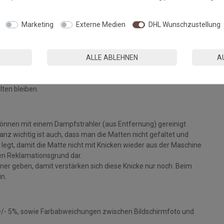
Fußmatten, die zu 100% PVC-frei sind. Dank eines hochwertigen
Marketing
Externe Medien
DHL Wunschzustellung
 Einem sicheren Gebrauch auch auf Fußbodenheizungen steht
ALLE ABLEHNEN
A
eparat bei angegebener Temperatur mit Feinwaschmittel und
ie Fasern auf, der Mattenflor wird aktiviert und
tt. Pflegen Sie so Ihre Fußmatte regelmäßig und Sie werden
lten bleiben.
können mit einem Dampfstrahler (aus Entfernung) gereinigt
z wichtig ist auch, dass man die Matten nicht gefaltet und
legt, damit die Matte nicht mit Knicken wieder aus der Maschine
inen Reklamationsgrund dar.
ckner geben, damit verstärken sich diese Knicke nur noch. Beim
in.
+/- 5%, sowie Farbabweichungen zwischen Bildschirmfoto und