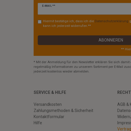
Newsletter
E-MAIL **
Honig
Hiermit bestätige ich, dass ich die
Daten­schutz­erklärung
g
kann ich jederzeit widerrufen.**
ABONNIEREN
** Hie
* Mit der Anmeldung für den Newsletter erklären Sie sich damit 
regelmäßig Informationen zu unserem Sortiment per E-Mail zusc
jederzeit kostenlos wieder abmelden.
SERVICE & HILFE
RECHT
Versandkosten
AGB & 
Zahlungsmethoden & Sicherheit
Datens
Kontaktformular
Widerr
Hilfe
Impre
Vertra