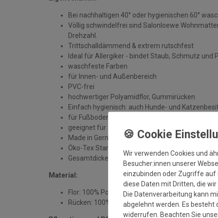
Bei nachhaltigen 40° oder hygienischen 60° was
Völlig schwindelfrei sind Salonloewe Wohnmatten
Drehzahl.
Trittschalldämmend & extrem rutschfest
Ideal für Allergiker - bindet Staub, Schmutz und 
waschfeste Farben
für Innen- und Außenbereich
PVC-frei
hochwertiger Polyamidflor, Gummirücken
Einfach hygienisch: auch Hunde- und Katzenbesit
für Fußbodenheizung geeignet
geeignet für alle sauberen, trockenen und unbe
Made in Germany
Öko-Tex Standard 100
Wir verwenden Cookies und äh
Gesamtdicke: ca. 7 mm
Besucher:innen unserer Webseit
einzubinden oder Zugriffe auf 
Material:
diese Daten mit Dritten, die wi
Flor: 100% Polyamid
Die Datenverarbeitung kann mit
Rücken: 100% Gummi
abgelehnt werden. Es besteht d
widerrufen. Beachten Sie uns