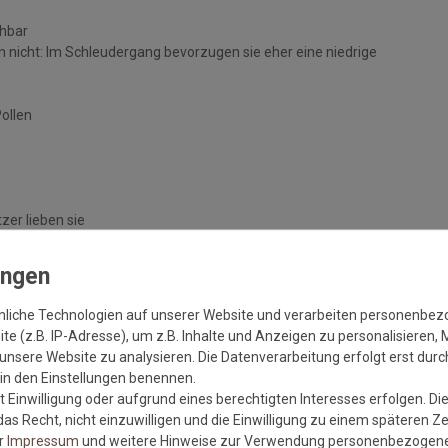
chbar
 nicht: Im Schleudergang bevorzugen sie eher eine niedrige
Pollen
zer lieben sie
handelten Böden
nliche Technologien auf unserer Website und verarbeiten personenbe
e (z.B. IP-Adresse), um z.B. Inhalte und Anzeigen zu personalisieren, 
unsere Website zu analysieren. Die Datenverarbeitung erfolgt erst durch
r in den Einstellungen benennen.
 Einwilligung oder aufgrund eines berechtigten Interesses erfolgen. Di
as Recht, nicht einzuwilligen und die Einwilligung zu einem späteren Z
er
Impressum
und weitere Hinweise zur Verwendung personenbezogene