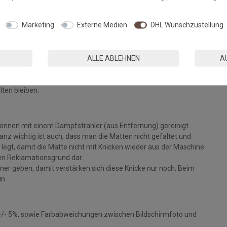
Fußmatten, die zu 100% PVC-frei sind. Dank eines hochwertigen
Marketing
Externe Medien
DHL Wunschzustellung
 Einem sicheren Gebrauch auch auf Fußbodenheizungen steht
ALLE ABLEHNEN
A
eparat bei angegebener Temperatur mit Feinwaschmittel und
ie Fasern auf, der Mattenflor wird aktiviert und
tt. Pflegen Sie so Ihre Fußmatte regelmäßig und Sie werden
lten bleiben.
können mit einem Dampfstrahler (aus Entfernung) gereinigt
z wichtig ist auch, dass man die Matten nicht gefaltet und
legt, damit die Matte nicht mit Knicken wieder aus der Maschine
inen Reklamationsgrund dar.
ckner geben, damit verstärken sich diese Knicke nur noch. Beim
in.
+/- 5%, sowie Farbabweichungen zwischen Bildschirmfoto und