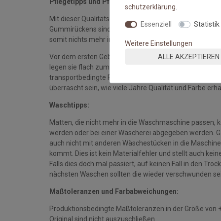
Pflegetipps und Pflegehinweise:
schutz­erklärung
.
Mit dieser Qualitätsmatte sichern Sie sich waschbare 
Essenziell
Statistik
Gummirückens sind die Fußmatten absolut ruschfest.
somit nichts mehr im Wege.
Weitere Einstellungen
ALLE AKZEPTIEREN
Vor dem ersten Gebrauch waschen Sie die Fußmatte s
legen sie flach zum Trocknen aus. Dadurch richten sich d
transportbedingte Falten und Knicke werden wieder gla
überrascht sein, wie viele Jahre Qualität und Farbe erha
Waschtipps:
Matten, die nicht mehr in die Waschmaschine passen, 
werden oder bei einer Wäscherei abgegeben werden. Gan
auch nicht mit anderen Wäschestücken in die Maschine 
kommt. Dies ist kein Materialfehler und stellt auch ke
Falls dies doch mal passiert, auf keinen Fall in den Tro
nächsten Waschen sollten die wieder verschwunden se
Maßtoleranzen und Farbabweichungen:
Produktionsbedingte Maßtoleranzen in der Größe von 
Original sind nicht auszuschließen