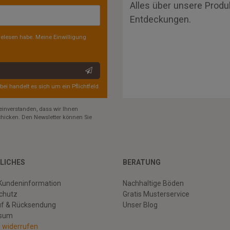
Alles über unsere Produ
Entdeckungen.
elesen habe. Meine Einwilligung
rbei handelt es sich um ein Pflichtfeld.
einverstanden, dass wir Ihnen
hicken. Den Newsletter können Sie
LICHES
BERATUNG
Kundeninformation
Nachhaltige Böden
chutz
Gratis Musterservice
uf & Rücksendung
Unser Blog
ssum
g widerrufen