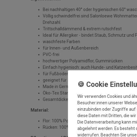
Bei nachhaltigen 40° oder hygienischen 60° was
Völlig schwindelfrei sind Salonloewe Wohnmatten
Drehzahl.
Trittschalldämmend & extrem rutschfest
Ideal für Allergiker - bindet Staub, Schmutz und 
waschfeste Farben
für Innen- und Außenbereich
PVC-frei
hochwertiger Polyamidflor, Gummirücken
Einfach hygienisch: auch Hunde- und Katzenbesit
für Fußbodenheizung geeignet
geeignet für alle sauberen, trockenen und unbe
Made in Germany
Öko-Tex Standard 100
Wir verwenden Cookies und äh
Gesamtdicke: ca. 7 mm
Besucher:innen unserer Webseit
einzubinden oder Zugriffe auf 
Material:
diese Daten mit Dritten, die wi
Flor: 100% Polyamid
Die Datenverarbeitung kann mit
Rücken: 100% Gummi
abgelehnt werden. Es besteht d
widerrufen. Beachten Sie uns