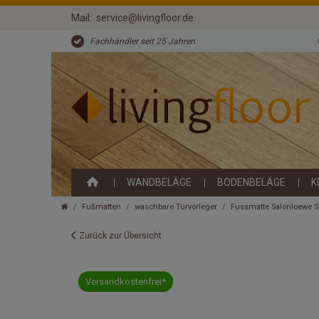
Mail:
service@livingfloor.de
Fachhändler seit 25 Jahren
WANDBELÄGE
BODENBELÄGE
K
Fußmatten
waschbare Türvorleger
Fussmatte Salonloewe S
Zurück zur Übersicht
Versandkostenfrei*