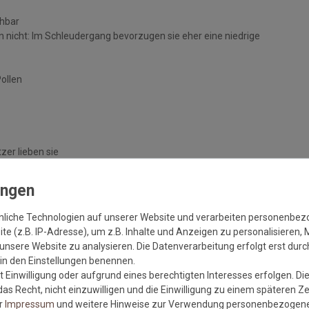
chbar
 nicht: Im Schleudergang bevorzugen sie eher eine niedrige
Pollen
zer lieben sie
handelten Böden
nliche Technologien auf unserer Website und verarbeiten personenbe
e (z.B. IP-Adresse), um z.B. Inhalte und Anzeigen zu personalisieren, 
unsere Website zu analysieren. Die Datenverarbeitung erfolgt erst durch
r in den Einstellungen benennen.
 Einwilligung oder aufgrund eines berechtigten Interesses erfolgen. Di
as Recht, nicht einzuwilligen und die Einwilligung zu einem späteren Z
er
Impressum
und weitere Hinweise zur Verwendung personenbezogene