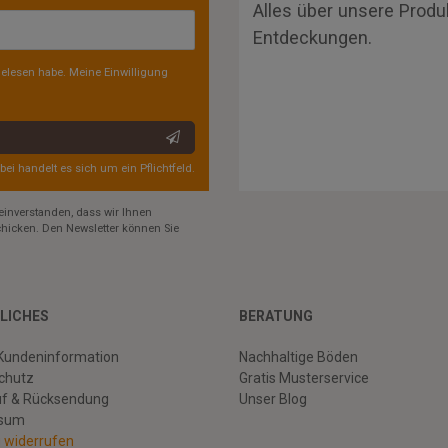
Alles über unsere Produ
Entdeckungen.
elesen habe. Meine Einwilligung
rbei handelt es sich um ein Pflichtfeld.
einverstanden, dass wir Ihnen
hicken. Den Newsletter können Sie
LICHES
BERATUNG
Kundeninformation
Nachhaltige Böden
chutz
Gratis Musterservice
uf & Rücksendung
Unser Blog
ssum
g widerrufen