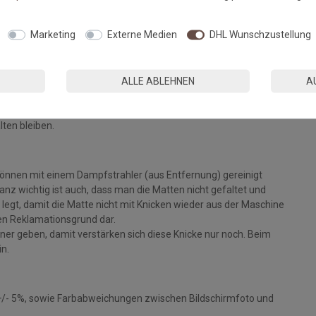
Fußmatten, die zu 100% PVC-frei sind. Dank eines hochwertigen
Marketing
Externe Medien
DHL Wunschzustellung
 Einem sicheren Gebrauch auch auf Fußbodenheizungen steht
ALLE ABLEHNEN
A
eparat bei angegebener Temperatur mit Feinwaschmittel und
ie Fasern auf, der Mattenflor wird aktiviert und
tt. Pflegen Sie so Ihre Fußmatte regelmäßig und Sie werden
lten bleiben.
können mit einem Dampfstrahler (aus Entfernung) gereinigt
z wichtig ist auch, dass man die Matten nicht gefaltet und
legt, damit die Matte nicht mit Knicken wieder aus der Maschine
inen Reklamationsgrund dar.
ckner geben, damit verstärken sich diese Knicke nur noch. Beim
in.
+/- 5%, sowie Farbabweichungen zwischen Bildschirmfoto und