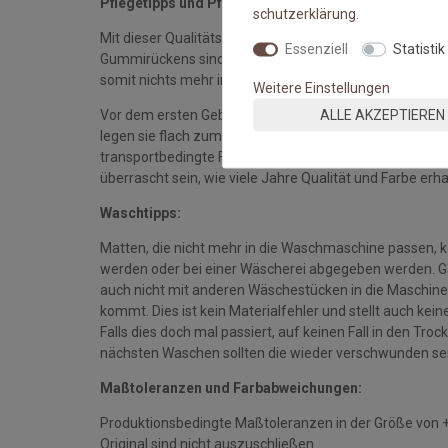
Pflegetipps und Pflegehinweise:
schutz­erklärung
.
Mit dieser Qualitätsmatte sichern Sie sich waschbare 
Essenziell
Statistik
Gummirückens sind die Fußmatten absolut ruschfest.
somit nichts mehr im Wege.
Weitere Einstellungen
ALLE AKZEPTIEREN
Vor dem ersten Gebrauch waschen Sie die Fußmatte s
legen sie flach zum Trocknen aus. Dadurch richten sich d
transportbedingte Falten und Knicke werden wieder gla
überrascht sein, wie viele Jahre Qualität und Farbe erha
Waschtipps:
Matten, die nicht mehr in die Waschmaschine passen, 
werden oder bei einer Wäscherei abgegeben werden. Gan
auch nicht mit anderen Wäschestücken in die Maschine 
kommt. Dies ist kein Materialfehler und stellt auch ke
Falls dies doch mal passiert, auf keinen Fall in den Tro
nächsten Waschen sollten die wieder verschwunden se
Maßtoleranzen und Farbabweichungen:
Produktionsbedingte Maßtoleranzen in der Größe von 
Original sind nicht auszuschließen