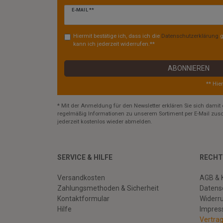
Newsletter
E-MAIL **
Honig
Hiermit bestätige ich, dass ich die
Daten­schutz­erklärung
g
kann ich jederzeit widerrufen.**
ABONNIEREN
** Hie
* Mit der Anmeldung für den Newsletter erklären Sie sich damit 
regelmäßig Informationen zu unserem Sortiment per E-Mail zusc
jederzeit kostenlos wieder abmelden.
SERVICE & HILFE
RECHT
Versandkosten
AGB & 
Zahlungsmethoden & Sicherheit
Datens
Kontaktformular
Widerr
Hilfe
Impre
Vertra