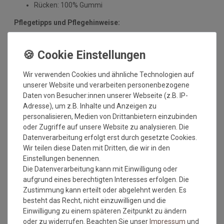
Rücken: 100% Gummi
Pflegetipps und Pflegehinweise:
Mit dieser Qualitätsmatte sichern Sie sich waschbare
Fußmatten, die zu 100% PVC-frei sind. Dank eines
hochwertigen Gummirückens sind die Fußmatten absolut
ruschfest. Einem sicheren Gebrauch auch auf
Wir verwenden Cookies und ähnliche Technologien auf
Fußbodenheizungen steht somit nichts mehr im Wege.
unserer Website und verarbeiten personenbezogene
Daten von Besucher:innen unserer Webseite (z.B. IP-
Vor dem ersten Gebrauch waschen Sie die Fußmatte separat
Adresse), um z.B. Inhalte und Anzeigen zu
bei angegebener Temperatur mit Feinwaschmittel und legen
personalisieren, Medien von Drittanbietern einzubinden
sie flach zum Trocknen aus. Dadurch richten sich die Fasern
oder Zugriffe auf unsere Website zu analysieren. Die
auf, der Mattenflor wird aktiviert und transportbedingte Falten
Datenverarbeitung erfolgt erst durch gesetzte Cookies.
und Knicke werden wieder glatt. Pflegen Sie so Ihre
Wir teilen diese Daten mit Dritten, die wir in den
Fußmatte regelmäßig und Sie werden überrascht sein, wie
Einstellungen benennen.
viele Jahre Qualität und Farbe erhalten bleiben.
Die Datenverarbeitung kann mit Einwilligung oder
aufgrund eines berechtigten Interesses erfolgen. Die
Waschtipps:
Zustimmung kann erteilt oder abgelehnt werden. Es
Matten, die nicht mehr in die Waschmaschine passen, können
besteht das Recht, nicht einzuwilligen und die
mit einem Dampfstrahler (aus Entfernung) gereinigt werden
Einwilligung zu einem späteren Zeitpunkt zu ändern
oder bei einer Wäscherei abgegeben werden. Ganz wichtig ist
oder zu widerrufen. Beachten Sie unser
Impressum
und