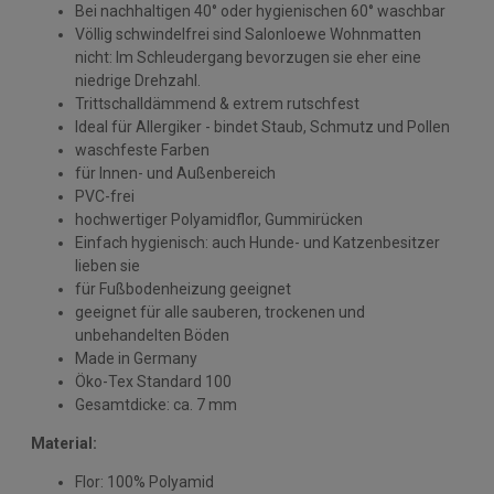
Bei nachhaltigen 40° oder hygienischen 60° waschbar
Völlig schwindelfrei sind Salonloewe Wohnmatten
nicht: Im Schleudergang bevorzugen sie eher eine
niedrige Drehzahl.
Trittschalldämmend & extrem rutschfest
Ideal für Allergiker - bindet Staub, Schmutz und Pollen
waschfeste Farben
für Innen- und Außenbereich
PVC-frei
hochwertiger Polyamidflor, Gummirücken
Einfach hygienisch: auch Hunde- und Katzenbesitzer
lieben sie
für Fußbodenheizung geeignet
geeignet für alle sauberen, trockenen und
unbehandelten Böden
Made in Germany
Öko-Tex Standard 100
Gesamtdicke: ca. 7 mm
Material:
Flor: 100% Polyamid