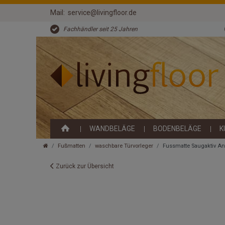
Mail:
service@livingfloor.de
Fachhändler seit 25 Jahren
WANDBELÄGE
BODENBELÄGE
K
Fußmatten
waschbare Türvorleger
Fussmatte Saugaktiv Ant
Zurück zur Übersicht