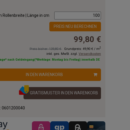
 Rollenbreite | Länge in cm
PREIS NEU BERECHNEN
99,80 €
2
Preis bisher: 139,80 €
Grundpreis:
49,90 €
/
m
inkl. ges. MwSt. zzgl.
Versandkosten
tage* nach Geldeingang(*Werktage: Montag bis Freitag) innerhalb DE
IN DEN WARENKORB
GRATISMUSTER IN DEN WARENKORB
.:
0601200040