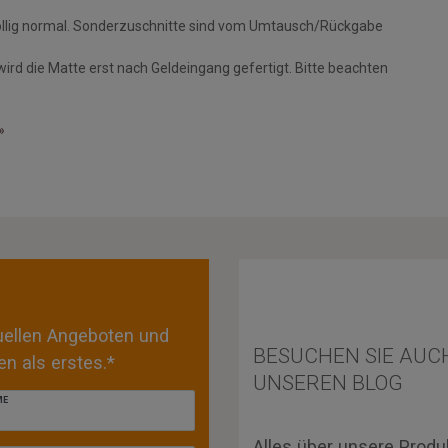
öllig normal. Sonderzuschnitte sind vom Umtausch/Rückgabe
wird die Matte erst nach Geldeingang gefertigt. Bitte beachten
»
tuellen Angeboten und
BESUCHEN SIE AUC
n als erstes.*
UNSEREN BLOG
ME
Alles über unsere Produ