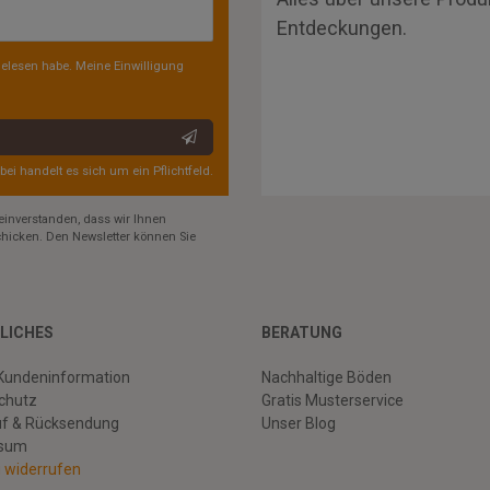
Entdeckungen.
elesen habe. Meine Einwilligung
rbei handelt es sich um ein Pflichtfeld.
einverstanden, dass wir Ihnen
hicken. Den Newsletter können Sie
LICHES
BERATUNG
Kundeninformation
Nachhaltige Böden
chutz
Gratis Musterservice
uf & Rücksendung
Unser Blog
ssum
g widerrufen