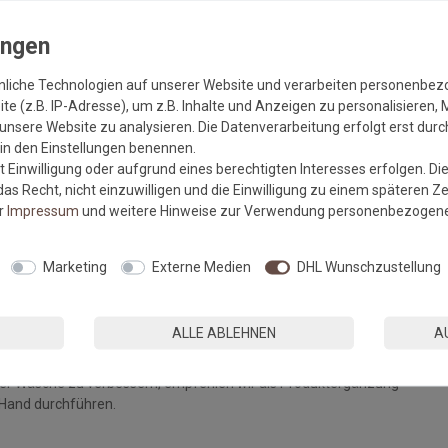
nliche Technologien auf unserer Website und verarbeiten personenbe
e (z.B. IP-Adresse), um z.B. Inhalte und Anzeigen zu personalisieren, 
unsere Website zu analysieren. Die Datenverarbeitung erfolgt erst durch
r in den Einstellungen benennen.
 Einwilligung oder aufgrund eines berechtigten Interesses erfolgen. Di
as Recht, nicht einzuwilligen und die Einwilligung zu einem späteren Z
er
Impressum
und weitere Hinweise zur Verwendung personenbezogene
Marketing
Externe Medien
DHL Wunschzustellung
denklichkeit wurde getestet
t wie abgebildet mit runden. Das Bild dient zur räumlichen
ALLE ABLEHNEN
A
er Wäsche zu verbessern, empfehlen wir als Produktergänzung
 Hand durchführen.