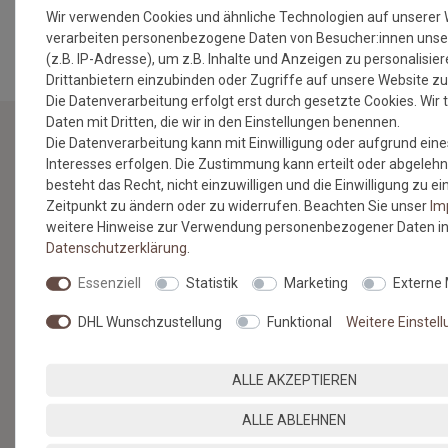
MEHR INFORMATIONEN ZUM EU VERANTWORTLICHEN »
Wir verwenden Cookies und ähnliche Technologien auf unserer
verarbeiten personenbezogene Daten von Besucher:innen unse
(z.B. IP-Adresse), um z.B. Inhalte und Anzeigen zu personalisie
Drittanbietern einzubinden oder Zugriffe auf unsere Website zu
Die Datenverarbeitung erfolgt erst durch gesetzte Cookies. Wir t
Daten mit Dritten, die wir in den Einstellungen benennen.
Die Datenverarbeitung kann mit Einwilligung oder aufgrund eine
Interesses erfolgen. Die Zustimmung kann erteilt oder abgelehn
NEWSLETTER
besteht das Recht, nicht einzuwilligen und die Einwilligung zu 
Zeitpunkt zu ändern oder zu widerrufen. Beachten Sie unser
Im
Jetzt anmelden: Profitieren Sie von aktuellen Angeboten
weitere Hinweise zur Verwendung personenbezogener Daten in
und erfahren Sie von den neuesten Produkten als
Daten­schutz­erklärung
.
erstes.*
Essenziell
Statistik
Marketing
Externe
VORNAME
NACHNAME
DHL Wunschzustellung
Funktional
Weitere Einstel
Newsletter
E-MAIL **
Honig
ALLE AKZEPTIEREN
Hiermit bestätige ich, dass ich die
Daten­schutz­erklärung
gelesen
habe. Meine Einwilligung kann ich jederzeit widerrufen.**
ALLE ABLEHNEN