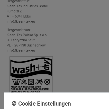
Hergestellt für:
Kleen-Tex Industries GmbH
Fürhölzl 2
AT – 6341 Ebbs
info@kleen-tex.eu
Hergestellt von:
Kleen-Tex Polska Sp. z o.o.
ul. Fabryczna 5/12
PL – 26 -130 Suchedniów
info@kleen-tex.eu