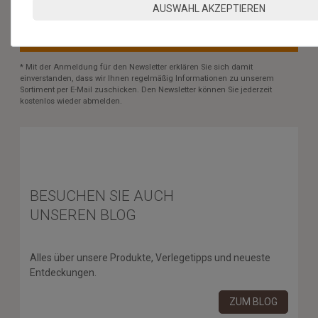
AUSWAHL AKZEPTIEREN
ABONNIEREN
** Hierbei handelt es sich um ein Pflichtfeld.
* Mit der Anmeldung für den Newsletter erklären Sie sich damit
einverstanden, dass wir Ihnen regelmäßig Informationen zu unserem
Sortiment per E-Mail zuschicken. Den Newsletter können Sie jederzeit
kostenlos wieder abmelden.
BESUCHEN SIE AUCH
UNSEREN BLOG
Alles über unsere Produkte, Verlegetipps und neueste
Entdeckungen.
ZUM BLOG