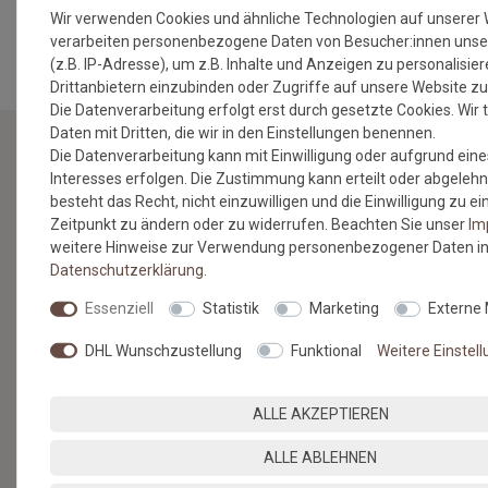
MEHR INFORMATIONEN ZUM EU VERANTWORTLICHEN »
Wir verwenden Cookies und ähnliche Technologien auf unserer
verarbeiten personenbezogene Daten von Besucher:innen unse
(z.B. IP-Adresse), um z.B. Inhalte und Anzeigen zu personalisie
Drittanbietern einzubinden oder Zugriffe auf unsere Website zu
Die Datenverarbeitung erfolgt erst durch gesetzte Cookies. Wir t
Daten mit Dritten, die wir in den Einstellungen benennen.
Die Datenverarbeitung kann mit Einwilligung oder aufgrund eine
Interesses erfolgen. Die Zustimmung kann erteilt oder abgelehn
NEWSLETTER
besteht das Recht, nicht einzuwilligen und die Einwilligung zu 
Zeitpunkt zu ändern oder zu widerrufen. Beachten Sie unser
Im
Jetzt anmelden: Profitieren Sie von aktuellen Angeboten
weitere Hinweise zur Verwendung personenbezogener Daten in
und erfahren Sie von den neuesten Produkten als
Daten­schutz­erklärung
.
erstes.*
Essenziell
Statistik
Marketing
Externe
VORNAME
NACHNAME
DHL Wunschzustellung
Funktional
Weitere Einstel
Newsletter
E-MAIL **
Honig
ALLE AKZEPTIEREN
Hiermit bestätige ich, dass ich die
Daten­schutz­erklärung
gelesen
habe. Meine Einwilligung kann ich jederzeit widerrufen.**
ALLE ABLEHNEN