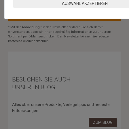
AUSWAHL AKZEPTIEREN
ABONNIEREN
** Hierbei handelt es sich um ein Pflichtfeld.
* Mit der Anmeldung für den Newsletter erklären Sie sich damit
einverstanden, dass wir Ihnen regelmäßig Informationen zu unserem
Sortiment per E-Mail zuschicken. Den Newsletter können Sie jederzeit
kostenlos wieder abmelden.
BESUCHEN SIE AUCH
UNSEREN BLOG
Alles über unsere Produkte, Verlegetipps und neueste
Entdeckungen.
ZUM BLOG