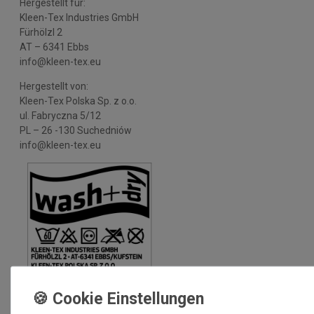
Hergestellt für:
Kleen-Tex Industries GmbH
Fürhölzl 2
AT – 6341 Ebbs
info@kleen-tex.eu
Hergestellt von:
Kleen-Tex Polska Sp. z o.o.
ul. Fabryczna 5/12
PL – 26 -130 Suchedniów
info@kleen-tex.eu