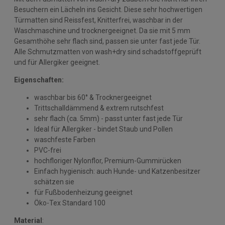
Besuchern ein Lächeln ins Gesicht. Diese sehr hochwertigen
Türmatten sind Reissfest, Knitterfrei, waschbar in der
Waschmaschine und trocknergeeignet. Da sie mit 5 mm
Gesamthöhe sehr flach sind, passen sie unter fast jede Tür.
Alle Schmutzmatten von wash+dry sind schadstoffgeprüft
und für Allergiker geeignet.
Eigenschaften:
waschbar bis 60° & Trocknergeeignet
Trittschalldämmend & extrem rutschfest
sehr flach (ca. 5mm) - passt unter fast jede Tür
Ideal für Allergiker - bindet Staub und Pollen
waschfeste Farben
PVC-frei
hochfloriger Nylonflor, Premium-Gummirücken
Einfach hygienisch: auch Hunde- und Katzenbesitzer
schätzen sie
für Fußbodenheizung geeignet
Öko-Tex Standard 100
Material
: