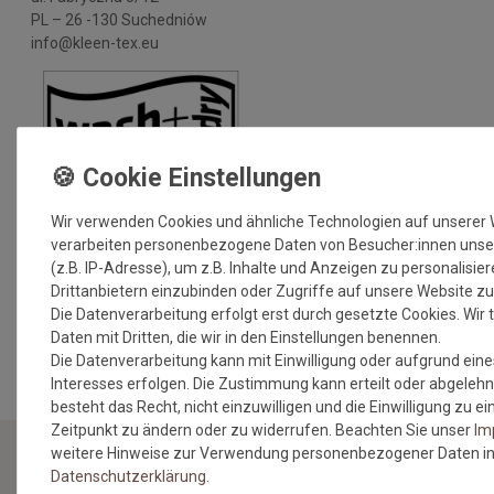
PL – 26 -130 Suchedniów
info@kleen-tex.eu
Wir verwenden Cookies und ähnliche Technologien auf unserer
verarbeiten personenbezogene Daten von Besucher:innen unse
(z.B. IP-Adresse), um z.B. Inhalte und Anzeigen zu personalisie
Drittanbietern einzubinden oder Zugriffe auf unsere Website zu
Die Datenverarbeitung erfolgt erst durch gesetzte Cookies. Wir t
MEHR INFORMATIONEN ZUM EU VERANTWORTLICHEN »
Daten mit Dritten, die wir in den Einstellungen benennen.
Die Datenverarbeitung kann mit Einwilligung oder aufgrund eine
Interesses erfolgen. Die Zustimmung kann erteilt oder abgelehn
besteht das Recht, nicht einzuwilligen und die Einwilligung zu 
Zeitpunkt zu ändern oder zu widerrufen. Beachten Sie unser
Im
weitere Hinweise zur Verwendung personenbezogener Daten in
Daten­schutz­erklärung
.