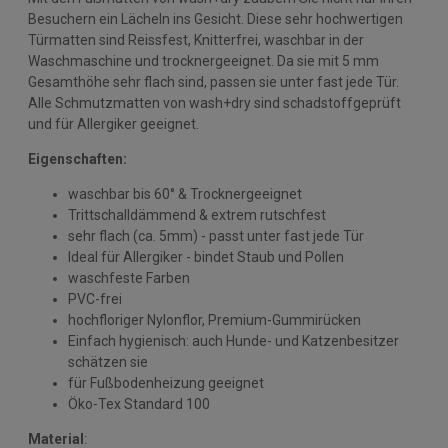
Besuchern ein Lächeln ins Gesicht. Diese sehr hochwertigen
Türmatten sind Reissfest, Knitterfrei, waschbar in der
Waschmaschine und trocknergeeignet. Da sie mit 5 mm
Gesamthöhe sehr flach sind, passen sie unter fast jede Tür.
Alle Schmutzmatten von wash+dry sind schadstoffgeprüft
und für Allergiker geeignet.
Eigenschaften:
waschbar bis 60° & Trocknergeeignet
Trittschalldämmend & extrem rutschfest
sehr flach (ca. 5mm) - passt unter fast jede Tür
Ideal für Allergiker - bindet Staub und Pollen
waschfeste Farben
PVC-frei
hochfloriger Nylonflor, Premium-Gummirücken
Einfach hygienisch: auch Hunde- und Katzenbesitzer
schätzen sie
für Fußbodenheizung geeignet
Öko-Tex Standard 100
Material
: