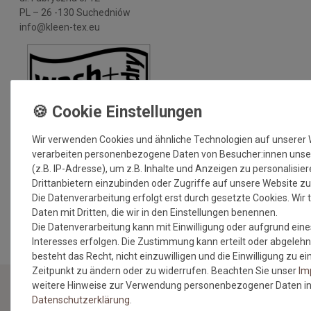
PL – 26 -130 Suchedniów
info@kleen-tex.eu
Wir verwenden Cookies und ähnliche Technologien auf unserer
verarbeiten personenbezogene Daten von Besucher:innen unse
(z.B. IP-Adresse), um z.B. Inhalte und Anzeigen zu personalisie
Drittanbietern einzubinden oder Zugriffe auf unsere Website zu
Die Datenverarbeitung erfolgt erst durch gesetzte Cookies. Wir t
MEHR INFORMATIONEN ZUM EU VERANTWORTLICHEN »
Daten mit Dritten, die wir in den Einstellungen benennen.
Die Datenverarbeitung kann mit Einwilligung oder aufgrund eine
Interesses erfolgen. Die Zustimmung kann erteilt oder abgelehn
besteht das Recht, nicht einzuwilligen und die Einwilligung zu 
Zeitpunkt zu ändern oder zu widerrufen. Beachten Sie unser
Im
weitere Hinweise zur Verwendung personenbezogener Daten in
Daten­schutz­erklärung
.