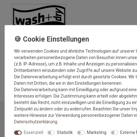
Wir verwenden Cookies und ähnliche Technologien auf unserer
verarbeiten personenbezogene Daten von Besucher:innen unse
(z.B. IP-Adresse), um z.B. Inhalte und Anzeigen zu personalisie
Drittanbietern einzubinden oder Zugriffe auf unsere Website zu
MEHR INFORMATIONEN ZUM EU VERANTWORTLICHEN »
Die Datenverarbeitung erfolgt erst durch gesetzte Cookies. Wir t
Daten mit Dritten, die wir in den Einstellungen benennen.
Die Datenverarbeitung kann mit Einwilligung oder aufgrund eine
Interesses erfolgen. Die Zustimmung kann erteilt oder abgelehn
besteht das Recht, nicht einzuwilligen und die Einwilligung zu 
Zeitpunkt zu ändern oder zu widerrufen. Beachten Sie unser
Im
weitere Hinweise zur Verwendung personenbezogener Daten in
NEWSLETTER
Daten­schutz­erklärung
.
Essenziell
Statistik
Marketing
Externe
Jetzt anmelden: Profitieren Sie von aktuellen Angeboten