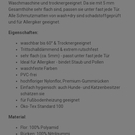
Waschmaschine und trocknergeeignet. Da sie mit 5 mm
Gesamthöhe sehr flach sind, passen sie unter fast jede Tür.
Alle Schmutzmatten von wash+dry sind schadstoffgeprüft
und für Allergiker geeignet.
Eigenschaften:
waschbar bis 60° & Trocknergeeignet
Trittschalldämmend & extrem rutschfest
sehr flach (ca. 5mm) - passt unter fast jede Tür
Ideal für Allergiker - bindet Staub und Pollen
waschfeste Farben
PVC-frei
hochfloriger Nylonflor, Premium-Gummirücken
Einfach hygienisch: auch Hunde- und Katzenbesitzer
schätzen sie
für Fußbodenheizung geeignet
Öko-Tex Standard 100
Material
:
Flor: 100% Polyamid
Rücken: 100% Nitrilgummi