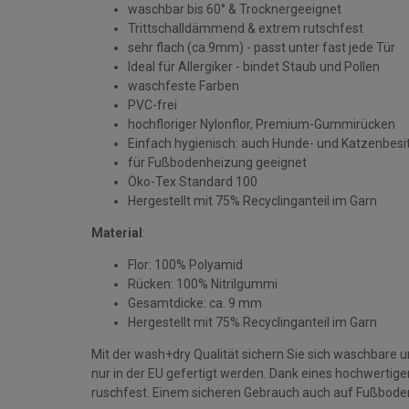
waschbar bis 60° & Trocknergeeignet
Trittschalldämmend & extrem rutschfest
sehr flach (ca.9mm) - passt unter fast jede Tür
Ideal für Allergiker - bindet Staub und Pollen
waschfeste Farben
PVC-frei
hochfloriger Nylonflor, Premium-Gummirücken
Einfach hygienisch: auch Hunde- und Katzenbesi
für Fußbodenheizung geeignet
Öko-Tex Standard 100
Hergestellt mit 75% Recyclinganteil im Garn
Material
:
Flor: 100% Polyamid
Rücken: 100% Nitrilgummi
Gesamtdicke: ca. 9 mm
Hergestellt mit 75% Recyclinganteil im Garn
Mit der wash+dry Qualität sichern Sie sich waschbare 
nur in der EU gefertigt werden. Dank eines hochwerti
ruschfest. Einem sicheren Gebrauch auch auf Fußbode