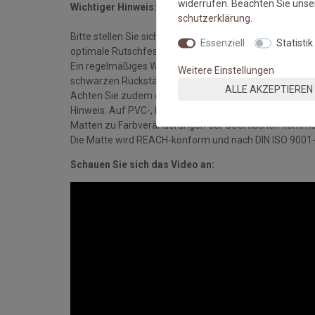
widerrufen. Beachten Sie uns
Wichtiger Hinweis:
schutz­erklärung
.
Bitte stellen Sie sicher, dass die Matte stets auf eine
Essenziell
Statistik
optimale Rutschfestigkeit zu gewährleisten.
Ein regelmäßiges Waschen (etwa 3-4 mal im Jahr) erhä
Weitere Einstellungen
schwarzen Rückständen in Ihren Elektrogeräten.
ALLE AKZEPTIEREN
Achten Sie zudem darauf, dass die Matte stets flach a
Hinweis: Auf PVC-, Linoleum-, Laminat- und Holzböde
Matten zu Farbveränderungen der Oberflächen komme
Die Matte wird REACH-konform und nach DIN ISO 9001-S
Schauen Sie sich das Video an: