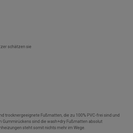
tzer schätzen sie
und trocknergeeignete Fußmatten, die zu 100% PVC-frei sind und
gen Gummirückens sind die wash+dry Fußmatten absolut
nheizungen steht somit nichts mehr im Wege.