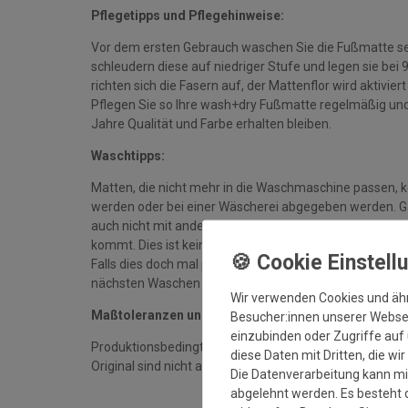
Pflegetipps und Pflegehinweise:
Vor dem ersten Gebrauch waschen Sie die Fußmatte se
schleudern diese auf niedriger Stufe und legen sie bei
richten sich die Fasern auf, der Mattenflor wird aktivie
Pflegen Sie so Ihre wash+dry Fußmatte regelmäßig und 
Jahre Qualität und Farbe erhalten bleiben.
Waschtipps:
Matten, die nicht mehr in die Waschmaschine passen, 
werden oder bei einer Wäscherei abgegeben werden. Gan
auch nicht mit anderen Wäschestücken in die Maschine 
kommt. Dies ist kein Materialfehler und stellt auch ke
Falls dies doch mal passiert, auf keinen Fall in den Tro
nächsten Waschen sollten die wieder verschwunden se
Wir verwenden Cookies und äh
Maßtoleranzen und Farbabweichungen:
Besucher:innen unserer Webseit
einzubinden oder Zugriffe auf 
Produktionsbedingte Maßtoleranzen in der Größe von 
diese Daten mit Dritten, die wi
Original sind nicht auszuschließen
Die Datenverarbeitung kann mit
abgelehnt werden. Es besteht d