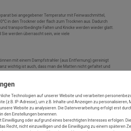
parat bei angegebener Temperatur mit Feinwaschmittel,
 90°C in den Trockner oder flach zum Trocknen aus. Dadurch
rt und transportbedingte Falten und Knicke werden wieder glatt.
Sie werden überrascht sein, wie viele
können mit einem Dampfstrahler (aus Entfernung) gereinigt
z wichtig ist auch, dass man die Matten nicht gefaltet und
legt, damit die Matte nicht mit Knicken wieder aus der Maschine
inen Reklamationsgrund dar.
ckner geben, damit verstärken sich diese Knicke nur noch. Beim
in.
nliche Technologien auf unserer Website und verarbeiten personenbe
e (z.B. IP-Adresse), um z.B. Inhalte und Anzeigen zu personalisieren, 
unsere Website zu analysieren. Die Datenverarbeitung erfolgt erst durch
+/- 5%, sowie Farbabweichungen zwischen Bildschirmfoto und
r in den Einstellungen benennen.
 Einwilligung oder aufgrund eines berechtigten Interesses erfolgen. Di
as Recht, nicht einzuwilligen und die Einwilligung zu einem späteren Z