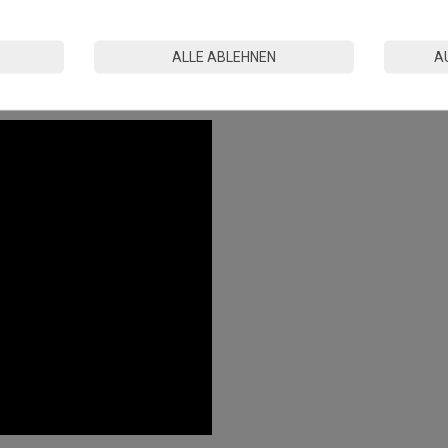
n kann es durch Wechselwirkungen mit gummibeschichteten
n.
ALLE ABLEHNEN
A
tandards in der EU hergestellt.