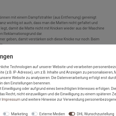
können mit einem Dampfstrahler (aus Entfernung) gereinigt
z wichtig ist auch, dass man die Matten nicht gefaltet und
legt, damit die Matte nicht mit Knicken wieder aus der Maschine
inen Reklamationsgrund dar.
ckner geben, damit verstärken sich diese Knicke nur noch. Beim
in.
+/- 5%, sowie Farbabweichungen zwischen Bildschirmfoto und
nliche Technologien auf unserer Website und verarbeiten personenbe
e (z.B. IP-Adresse), um z.B. Inhalte und Anzeigen zu personalisieren, 
unsere Website zu analysieren. Die Datenverarbeitung erfolgt erst durch
r in den Einstellungen benennen.
 Einwilligung oder aufgrund eines berechtigten Interesses erfolgen. Di
m sauberen und trockenen, festen Untergrund liegt, um eine
as Recht, nicht einzuwilligen und die Einwilligung zu einem späteren Z
er
Impressum
und weitere Hinweise zur Verwendung personenbezogene
lt die Haftkraft des Gummis und vermindert die Gefahr von
Marketing
Externe Medien
DHL Wunschzustellung
ufliegt und von offenem Feuer ferngehalten wird.