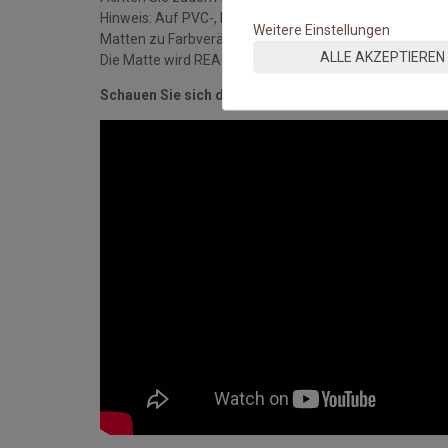
Hinweis: Auf PVC-, Linoleum-, Laminat- und Holzböde
Weitere Einstellungen
Matten zu Farbveränderungen der Oberflächen komme
ALLE AKZEPTIEREN
Die Matte wird REACH-konform und nach DIN ISO 9001-S
Schauen Sie sich das Video an: