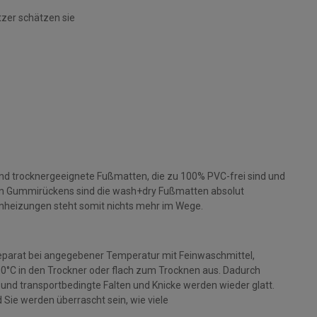
tzer schätzen sie
und trocknergeeignete Fußmatten, die zu 100% PVC-frei sind und
gen Gummirückens sind die wash+dry Fußmatten absolut
nheizungen steht somit nichts mehr im Wege.
parat bei angegebener Temperatur mit Feinwaschmittel,
 90°C in den Trockner oder flach zum Trocknen aus. Dadurch
rt und transportbedingte Falten und Knicke werden wieder glatt.
Sie werden überrascht sein, wie viele