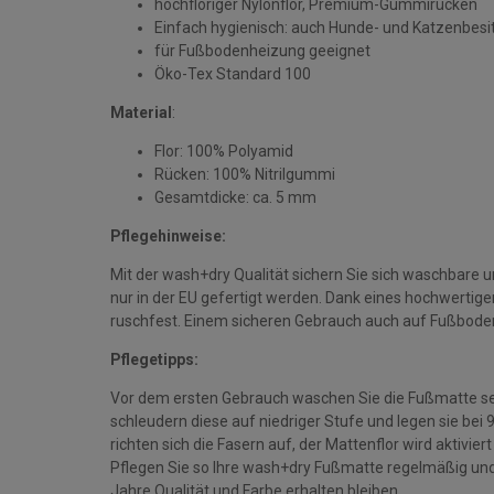
hochfloriger Nylonflor, Premium-Gummirücken
Einfach hygienisch: auch Hunde- und Katzenbesi
für Fußbodenheizung geeignet
Öko-Tex Standard 100
Material
:
Flor: 100% Polyamid
Rücken: 100% Nitrilgummi
Gesamtdicke: ca. 5 mm
Pflegehinweise:
Mit der wash+dry Qualität sichern Sie sich waschbare 
nur in der EU gefertigt werden. Dank eines hochwerti
ruschfest. Einem sicheren Gebrauch auch auf Fußbode
Pflegetipps:
Vor dem ersten Gebrauch waschen Sie die Fußmatte se
schleudern diese auf niedriger Stufe und legen sie bei
richten sich die Fasern auf, der Mattenflor wird aktivie
Pflegen Sie so Ihre wash+dry Fußmatte regelmäßig und 
Jahre Qualität und Farbe erhalten bleiben.