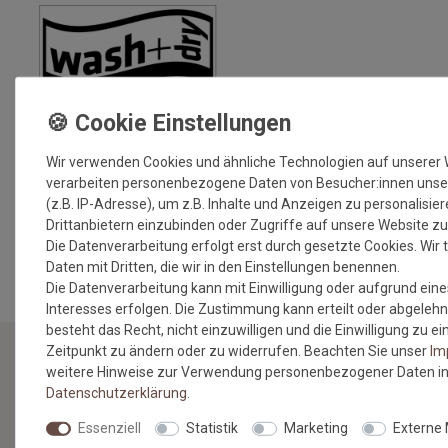
Wir verwenden Cookies und ähnliche Technologien auf unserer
verarbeiten personenbezogene Daten von Besucher:innen unse
(z.B. IP-Adresse), um z.B. Inhalte und Anzeigen zu personalisie
Drittanbietern einzubinden oder Zugriffe auf unsere Website zu
MEHR INFORMATIONEN ZUM EU VERANTWORTLICHEN »
Die Datenverarbeitung erfolgt erst durch gesetzte Cookies. Wir t
Daten mit Dritten, die wir in den Einstellungen benennen.
Die Datenverarbeitung kann mit Einwilligung oder aufgrund eine
Interesses erfolgen. Die Zustimmung kann erteilt oder abgelehn
besteht das Recht, nicht einzuwilligen und die Einwilligung zu 
Zeitpunkt zu ändern oder zu widerrufen. Beachten Sie unser
Im
weitere Hinweise zur Verwendung personenbezogener Daten in
NEWSLETTER
Daten­schutz­erklärung
.
Essenziell
Statistik
Marketing
Externe
Jetzt anmelden: Profitieren Sie von aktuellen Angeboten