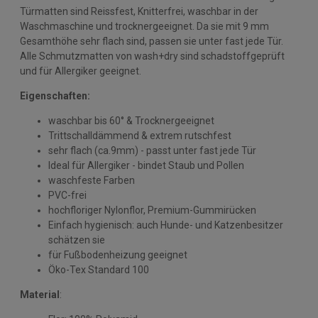
Türmatten sind Reissfest, Knitterfrei, waschbar in der
Waschmaschine und trocknergeeignet. Da sie mit 9 mm
Gesamthöhe sehr flach sind, passen sie unter fast jede Tür.
Alle Schmutzmatten von wash+dry sind schadstoffgeprüft
und für Allergiker geeignet.
Eigenschaften:
waschbar bis 60° & Trocknergeeignet
Trittschalldämmend & extrem rutschfest
sehr flach (ca.9mm) - passt unter fast jede Tür
Ideal für Allergiker - bindet Staub und Pollen
waschfeste Farben
PVC-frei
hochfloriger Nylonflor, Premium-Gummirücken
Einfach hygienisch: auch Hunde- und Katzenbesitzer
schätzen sie
für Fußbodenheizung geeignet
Öko-Tex Standard 100
Material
: