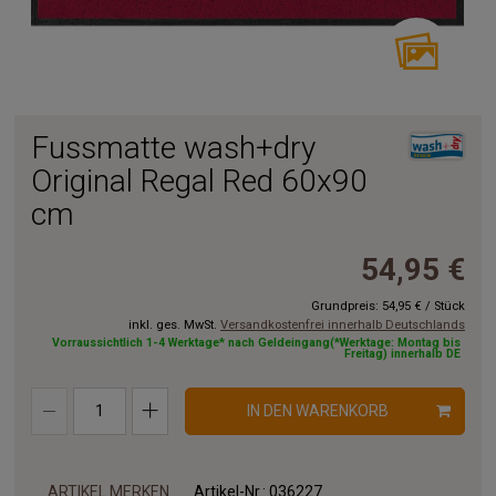
Fussmatte wash+dry
Original Regal Red 60x90
cm
54,95 €
Grundpreis:
54,95 €
/
Stück
inkl. ges. MwSt.
Versandkostenfrei innerhalb Deutschlands
Vorraussichtlich 1-4 Werktage* nach Geldeingang(*Werktage: Montag bis
Freitag) innerhalb DE
IN DEN WARENKORB
ARTIKEL MERKEN
Artikel-Nr.:
036227