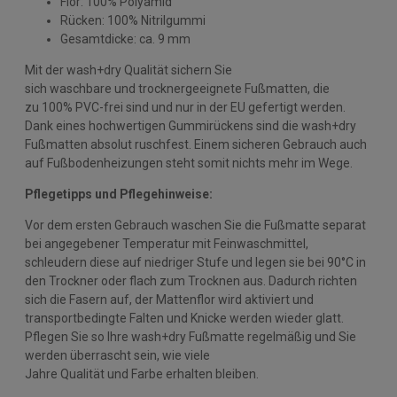
Flor: 100% Polyamid
Rücken: 100% Nitrilgummi
Gesamtdicke: ca. 9 mm
Mit der wash+dry Qualität sichern Sie
sich waschbare und trocknergeeignete Fußmatten, die
zu 100% PVC-frei sind und nur in der EU gefertigt werden.
Dank eines hochwertigen Gummirückens sind die wash+dry
Fußmatten absolut ruschfest. Einem sicheren Gebrauch auch
auf Fußbodenheizungen steht somit nichts mehr im Wege.
Pflegetipps und Pflegehinweise:
Vor dem ersten Gebrauch waschen Sie die Fußmatte separat
bei angegebener Temperatur mit Feinwaschmittel,
schleudern diese auf niedriger Stufe und legen sie bei 90°C in
den Trockner oder flach zum Trocknen aus. Dadurch richten
sich die Fasern auf, der Mattenflor wird aktiviert und
transportbedingte Falten und Knicke werden wieder glatt.
Pflegen Sie so Ihre wash+dry Fußmatte regelmäßig und Sie
werden überrascht sein, wie viele
Jahre Qualität und Farbe erhalten bleiben.