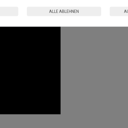
n.
tandards in der EU hergestellt.
ALLE ABLEHNEN
A