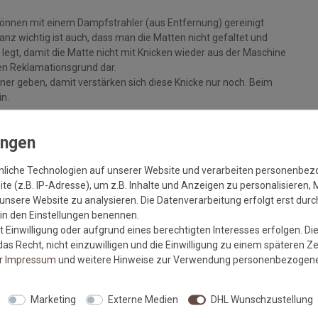
können mit einem Dampfstrahler (aus Entfernung) gereinigt
z wichtig ist auch, dass man die Matten nicht gefaltet und
legt, damit die Matte nicht mit Knicken wieder aus der Maschine
inen Reklamationsgrund dar.
ckner geben, damit verstärken sich diese Knicke nur noch. Beim
in.
+/- 5%, sowie Farbabweichungen zwischen Bildschirmfoto und
nliche Technologien auf unserer Website und verarbeiten personenbe
e (z.B. IP-Adresse), um z.B. Inhalte und Anzeigen zu personalisieren, 
unsere Website zu analysieren. Die Datenverarbeitung erfolgt erst durch
r in den Einstellungen benennen.
 Einwilligung oder aufgrund eines berechtigten Interesses erfolgen. Di
m sauberen und trockenen, festen Untergrund liegt, um eine
as Recht, nicht einzuwilligen und die Einwilligung zu einem späteren Z
er
Impressum
und weitere Hinweise zur Verwendung personenbezogene
lt die Haftkraft des Gummis und vermindert die Gefahr von
ufliegt und von offenem Feuer ferngehalten wird.
Marketing
Externe Medien
DHL Wunschzustellung
n kann es durch Wechselwirkungen mit gummibeschichteten