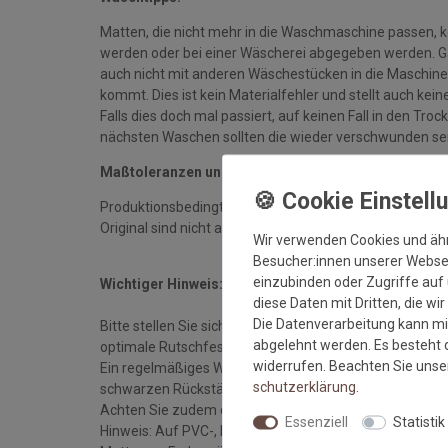
Matten, die nicht mehr in die Waschmaschine passen, 
werden oder bei einer Wäscherei abgegeben werden. Gan
auch nicht mit anderen Wäschestücken in die Maschine 
kommt. Dies ist kein Materialfehler und stellt auch ke
Falls dies doch mal passiert, auf keinen Fall in den Tro
nächsten Waschen sollten die wieder verschwunden se
Maßtoleranzen und Farbabweichungen:
Produktionsbedingte Maßtoleranzen in der Größe von 
Original sind nicht auszuschließen
Wir verwenden Cookies und äh
Besucher:innen unserer Webseit
einzubinden oder Zugriffe auf 
Wichtiger Hinweis:
diese Daten mit Dritten, die wi
Die Datenverarbeitung kann mit
Bitte stellen Sie sicher, dass die Matte stets auf eine
abgelehnt werden. Es besteht d
optimale Rutschfestigkeit zu gewährleisten.
widerrufen. Beachten Sie uns
Ein regelmäßiges Waschen (etwa 3-4 mal im Jahr) erhä
schutz­erklärung
.
schwarzen Rückständen in Ihren Elektrogeräten.
Achten Sie zudem darauf, dass die Matte stets flach a
Essenziell
Statistik
Hinweis: Auf PVC-, Linoleum-, Laminat- und Holzböde