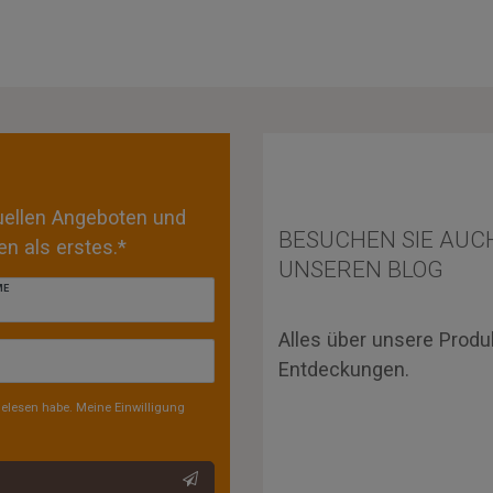
tuellen Angeboten und
BESUCHEN SIE AUC
n als erstes.*
UNSEREN BLOG
ME
Alles über unsere Produ
Entdeckungen.
elesen habe. Meine Einwilligung