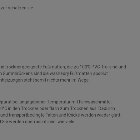
tzer schätzen sie
und trocknergeeignete Fußmatten, die zu 100% PVC-frei sind und
gen Gummirückens sind die wash+dry Fußmatten absolut
nheizungen steht somit nichts mehr im Wege.
parat bei angegebener Temperatur mit Feinwaschmittel,
 90°C in den Trockner oder flach zum Trocknen aus. Dadurch
rt und transportbedingte Falten und Knicke werden wieder glatt.
Sie werden überrascht sein, wie viele