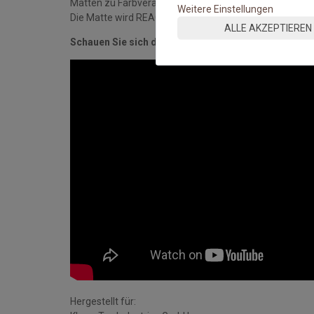
Matten zu Farbveränderungen der Oberflächen komme
Weitere Einstellungen
Die Matte wird REACH-konform und nach DIN ISO 9001-S
ALLE AKZEPTIEREN
Schauen Sie sich das Video an:
Hergestellt für: