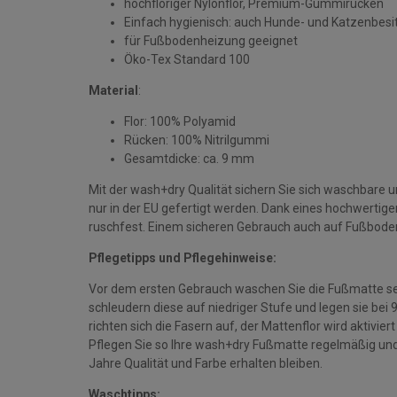
hochfloriger Nylonflor, Premium-Gummirücken
Einfach hygienisch: auch Hunde- und Katzenbesi
für Fußbodenheizung geeignet
Öko-Tex Standard 100
Material
:
Flor: 100% Polyamid
Rücken: 100% Nitrilgummi
Gesamtdicke: ca. 9 mm
Mit der wash+dry Qualität sichern Sie sich waschbare 
nur in der EU gefertigt werden. Dank eines hochwerti
ruschfest. Einem sicheren Gebrauch auch auf Fußbode
Pflegetipps und Pflegehinweise:
Vor dem ersten Gebrauch waschen Sie die Fußmatte se
schleudern diese auf niedriger Stufe und legen sie bei
richten sich die Fasern auf, der Mattenflor wird aktivie
Pflegen Sie so Ihre wash+dry Fußmatte regelmäßig und 
Jahre Qualität und Farbe erhalten bleiben.
Waschtipps: