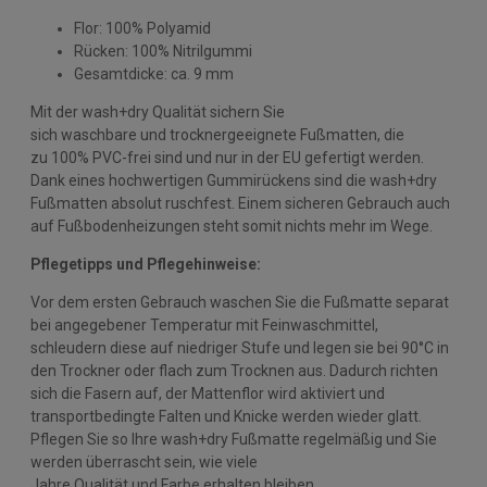
Flor: 100% Polyamid
Rücken: 100% Nitrilgummi
Gesamtdicke: ca. 9 mm
Mit der wash+dry Qualität sichern Sie
sich waschbare und trocknergeeignete Fußmatten, die
zu 100% PVC-frei sind und nur in der EU gefertigt werden.
Dank eines hochwertigen Gummirückens sind die wash+dry
Fußmatten absolut ruschfest. Einem sicheren Gebrauch auch
auf Fußbodenheizungen steht somit nichts mehr im Wege.
Pflegetipps und Pflegehinweise:
Vor dem ersten Gebrauch waschen Sie die Fußmatte separat
bei angegebener Temperatur mit Feinwaschmittel,
schleudern diese auf niedriger Stufe und legen sie bei 90°C in
den Trockner oder flach zum Trocknen aus. Dadurch richten
sich die Fasern auf, der Mattenflor wird aktiviert und
transportbedingte Falten und Knicke werden wieder glatt.
Pflegen Sie so Ihre wash+dry Fußmatte regelmäßig und Sie
werden überrascht sein, wie viele
Jahre Qualität und Farbe erhalten bleiben.