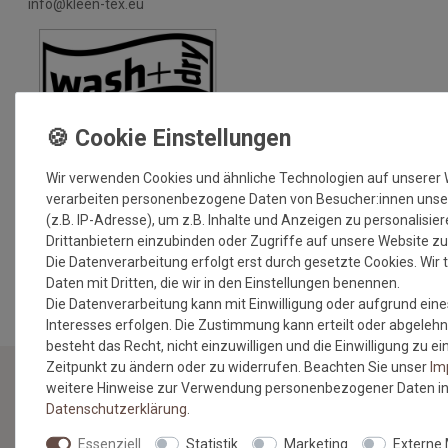
info@kleen-tex.eu
Wir verwenden Cookies und ähnliche Technologien auf unserer
verarbeiten personenbezogene Daten von Besucher:innen unse
(z.B. IP-Adresse), um z.B. Inhalte und Anzeigen zu personalisie
Drittanbietern einzubinden oder Zugriffe auf unsere Website zu
MEHR INFORMATIONEN ZUM EU VERANTWORTLICHEN »
Die Datenverarbeitung erfolgt erst durch gesetzte Cookies. Wir t
Daten mit Dritten, die wir in den Einstellungen benennen.
Die Datenverarbeitung kann mit Einwilligung oder aufgrund eine
Interesses erfolgen. Die Zustimmung kann erteilt oder abgelehn
besteht das Recht, nicht einzuwilligen und die Einwilligung zu 
Zeitpunkt zu ändern oder zu widerrufen. Beachten Sie unser
Im
weitere Hinweise zur Verwendung personenbezogener Daten in
Daten­schutz­erklärung
.
NEWSLETTER
Essenziell
Statistik
Marketing
Externe