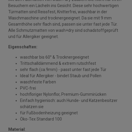
Besuchern ein Lächeln ins Gesicht. Diese sehr hochwertigen
Türmatten sind Reissfest, Knitterfrei, waschbar in der
Waschmaschine und trocknergeeignet. Da sie mit 9 mm
Gesamthöhe sehr flach sind, passen sie unter fast jede Tür.
Alle Schmutzmatten von wash+dry sind schadstoffgeprüft
und für Allergiker geeignet.
Eigenschaften:
waschbar bis 60° & Trocknergeeignet
Trittschalldämmend & extrem rutschfest
sehr flach (ca.9mm) - passt unter fast jede Tür
Ideal für Allergiker - bindet Staub und Pollen
waschfeste Farben
PVC-frei
hochfloriger Nylonflor, Premium-Gummirücken
Einfach hygienisch: auch Hunde- und Katzenbesitzer
schätzen sie
für Fußbodenheizung geeignet
Öko-Tex Standard 100
Material
: