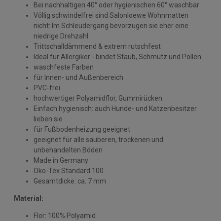
Bei nachhaltigen 40° oder hygienischen 60° waschbar
Völlig schwindelfrei sind Salonloewe Wohnmatten
nicht: Im Schleudergang bevorzugen sie eher eine
niedrige Drehzahl.
Trittschalldämmend & extrem rutschfest
Ideal für Allergiker - bindet Staub, Schmutz und Pollen
waschfeste Farben
für Innen- und Außenbereich
PVC-frei
hochwertiger Polyamidflor, Gummirücken
Einfach hygienisch: auch Hunde- und Katzenbesitzer
lieben sie
für Fußbodenheizung geeignet
geeignet für alle sauberen, trockenen und
unbehandelten Böden
Made in Germany
Öko-Tex Standard 100
Gesamtdicke: ca. 7 mm
Material:
Flor: 100% Polyamid