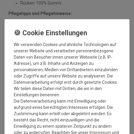
Rücken: 100% Gummi
Pflegetipps und Pflegehinweise:
Mit dieser Qualitätsmatte sichern Sie sich waschbare
Fußmatten, die zu 100% PVC-frei sind. Dank eines
hochwertigen Gummirückens sind die Fußmatten absolut
ruschfest. Einem sicheren Gebrauch auch auf
Wir verwenden Cookies und ähnliche Technologien auf
Fußbodenheizungen steht somit nichts mehr im Wege.
unserer Website und verarbeiten personenbezogene
Daten von Besucher:innen unserer Webseite (z.B. IP-
Vor dem ersten Gebrauch waschen Sie die Fußmatte separat
Adresse), um z.B. Inhalte und Anzeigen zu
bei angegebener Temperatur mit Feinwaschmittel und legen
personalisieren, Medien von Drittanbietern einzubinden
sie flach zum Trocknen aus. Dadurch richten sich die Fasern
oder Zugriffe auf unsere Website zu analysieren. Die
auf, der Mattenflor wird aktiviert und transportbedingte Falten
Datenverarbeitung erfolgt erst durch gesetzte Cookies.
und Knicke werden wieder glatt. Pflegen Sie so Ihre
Wir teilen diese Daten mit Dritten, die wir in den
Fußmatte regelmäßig und Sie werden überrascht sein, wie
Einstellungen benennen.
viele Jahre Qualität und Farbe erhalten bleiben.
Die Datenverarbeitung kann mit Einwilligung oder
aufgrund eines berechtigten Interesses erfolgen. Die
Waschtipps:
Zustimmung kann erteilt oder abgelehnt werden. Es
Matten, die nicht mehr in die Waschmaschine passen, können
besteht das Recht, nicht einzuwilligen und die
mit einem Dampfstrahler (aus Entfernung) gereinigt werden
Einwilligung zu einem späteren Zeitpunkt zu ändern
oder bei einer Wäscherei abgegeben werden. Ganz wichtig ist
oder zu widerrufen. Beachten Sie unser
Impressum
und