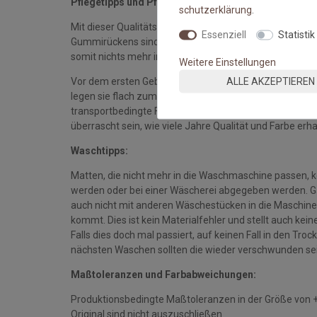
Pflegetipps und Pflegehinweise:
schutz­erklärung
.
Mit dieser Qualitätsmatte sichern Sie sich waschbare 
Essenziell
Statistik
Gummirückens sind die Fußmatten absolut ruschfest.
somit nichts mehr im Wege.
Weitere Einstellungen
ALLE AKZEPTIEREN
Vor dem ersten Gebrauch waschen Sie die Fußmatte s
legen sie flach zum Trocknen aus. Dadurch richten sich d
transportbedingte Falten und Knicke werden wieder gla
überrascht sein, wie viele Jahre Qualität und Farbe erha
Waschtipps:
Matten, die nicht mehr in die Waschmaschine passen, 
werden oder bei einer Wäscherei abgegeben werden. Gan
auch nicht mit anderen Wäschestücken in die Maschine 
kommt. Dies ist kein Materialfehler und stellt auch ke
Falls dies doch mal passiert, auf keinen Fall in den Tro
nächsten Waschen sollten die wieder verschwunden se
Maßtoleranzen und Farbabweichungen:
Produktionsbedingte Maßtoleranzen in der Größe von 
Original sind nicht auszuschließen