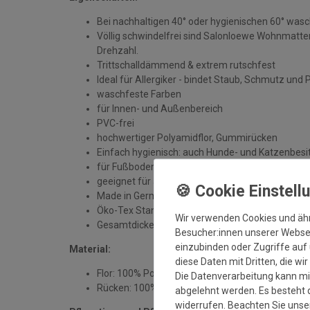
Bei nachhaltigen 40° oder hygienischen 60° was
Völlig schwindelfrei sind Salonloewe Wohnmatten
Drehzahl.
Trittschalldämmend & extrem rutschfest
Ideal für Allergiker - bindet Staub, Schmutz und 
waschfeste Farben
für Innen- und Außenbereich
PVC-frei
hochwertiger Polyamidflor, Gummirücken
Einfach hygienisch: auch Hunde- und Katzenbesit
für Fußbodenheizung geeignet
geeignet für alle sauberen, trockenen und unbe
Made in Germany
Öko-Tex Standard 100
Wir verwenden Cookies und äh
Gesamtdicke: ca. 7 mm
Besucher:innen unserer Webseit
einzubinden oder Zugriffe auf 
Material:
diese Daten mit Dritten, die wi
Flor: 100% Polyamid
Die Datenverarbeitung kann mit
Rücken: 100% Gummi
abgelehnt werden. Es besteht d
widerrufen. Beachten Sie uns