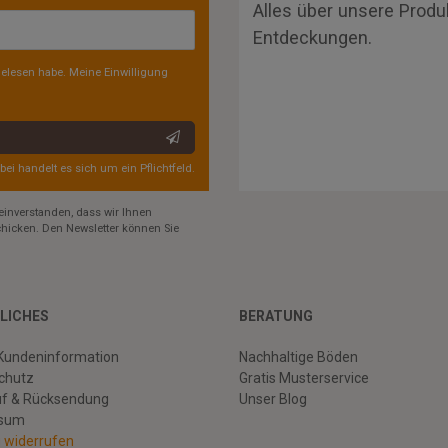
Alles über unsere Produ
Entdeckungen.
elesen habe. Meine Einwilligung
rbei handelt es sich um ein Pflichtfeld.
einverstanden, dass wir Ihnen
hicken. Den Newsletter können Sie
LICHES
BERATUNG
Kundeninformation
Nachhaltige Böden
chutz
Gratis Musterservice
uf & Rücksendung
Unser Blog
ssum
g widerrufen