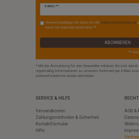
Newsletter
E-MAIL **
Honig
Hiermit bestätige ich, dass ich die
Daten­schutz­erklärung
g
kann ich jederzeit widerrufen.**
ABONNIEREN
** Hie
* Mit der Anmeldung für den Newsletter erklären Sie sich damit 
regelmäßig Informationen zu unserem Sortiment per E-Mail zusc
jederzeit kostenlos wieder abmelden.
SERVICE & HILFE
RECHT
Versandkosten
AGB & 
Zahlungsmethoden & Sicherheit
Datens
Kontaktformular
Widerr
Hilfe
Impre
Vertra