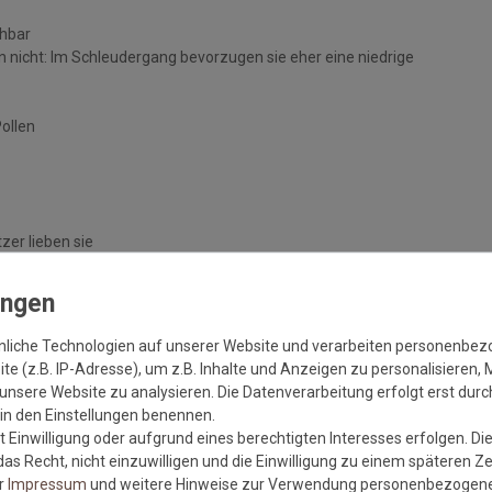
chbar
 nicht: Im Schleudergang bevorzugen sie eher eine niedrige
Pollen
zer lieben sie
handelten Böden
nliche Technologien auf unserer Website und verarbeiten personenbe
e (z.B. IP-Adresse), um z.B. Inhalte und Anzeigen zu personalisieren, 
unsere Website zu analysieren. Die Datenverarbeitung erfolgt erst durch
r in den Einstellungen benennen.
 Einwilligung oder aufgrund eines berechtigten Interesses erfolgen. Di
as Recht, nicht einzuwilligen und die Einwilligung zu einem späteren Z
er
Impressum
und weitere Hinweise zur Verwendung personenbezogene