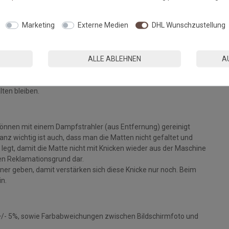
Fußmatten, die zu 100% PVC-frei sind. Dank eines hochwertigen
Marketing
Externe Medien
DHL Wunschzustellung
 Einem sicheren Gebrauch auch auf Fußbodenheizungen steht
ALLE ABLEHNEN
A
eparat bei angegebener Temperatur mit Feinwaschmittel und
ie Fasern auf, der Mattenflor wird aktiviert und
tt. Pflegen Sie so Ihre Fußmatte regelmäßig und Sie werden
lten bleiben.
können mit einem Dampfstrahler (aus Entfernung) gereinigt
z wichtig ist auch, dass man die Matten nicht gefaltet und
legt, damit die Matte nicht mit Knicken wieder aus der Maschine
inen Reklamationsgrund dar.
ckner geben, damit verstärken sich diese Knicke nur noch. Beim
in.
+/- 5%, sowie Farbabweichungen zwischen Bildschirmfoto und