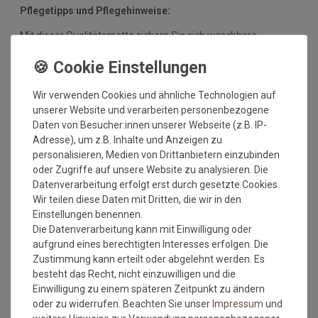
Pflegetipps und Pflegehinweise:
Mit dieser Qualitätsmatte sichern Sie sich waschbare
Fußmatten, die zu 100% PVC-frei sind. Dank eines
hochwertigen Gummirückens sind die Fußmatten absolut
ruschfest. Einem sicheren Gebrauch auch auf
Wir verwenden Cookies und ähnliche Technologien auf
Fußbodenheizungen steht somit nichts mehr im Wege.
unserer Website und verarbeiten personenbezogene
Vor dem ersten Gebrauch waschen Sie die Fußmatte separat
Daten von Besucher:innen unserer Webseite (z.B. IP-
bei angegebener Temperatur mit Feinwaschmittel und legen
Adresse), um z.B. Inhalte und Anzeigen zu
sie flach zum Trocknen aus. Dadurch richten sich die Fasern
personalisieren, Medien von Drittanbietern einzubinden
auf, der Mattenflor wird aktiviert und transportbedingte Falten
oder Zugriffe auf unsere Website zu analysieren. Die
und Knicke werden wieder glatt. Pflegen Sie so Ihre
Datenverarbeitung erfolgt erst durch gesetzte Cookies.
Fußmatte regelmäßig und Sie werden überrascht sein, wie
Wir teilen diese Daten mit Dritten, die wir in den
viele Jahre Qualität und Farbe erhalten bleiben.
Einstellungen benennen.
Die Datenverarbeitung kann mit Einwilligung oder
Waschtipps:
aufgrund eines berechtigten Interesses erfolgen. Die
Zustimmung kann erteilt oder abgelehnt werden. Es
Matten, die nicht mehr in die Waschmaschine passen, können
besteht das Recht, nicht einzuwilligen und die
mit einem Dampfstrahler (aus Entfernung) gereinigt werden
Einwilligung zu einem späteren Zeitpunkt zu ändern
oder bei einer Wäscherei abgegeben werden. Ganz wichtig ist
oder zu widerrufen. Beachten Sie unser
Impressum
und
auch, dass man die Matten nicht gefaltet und auch nicht mit