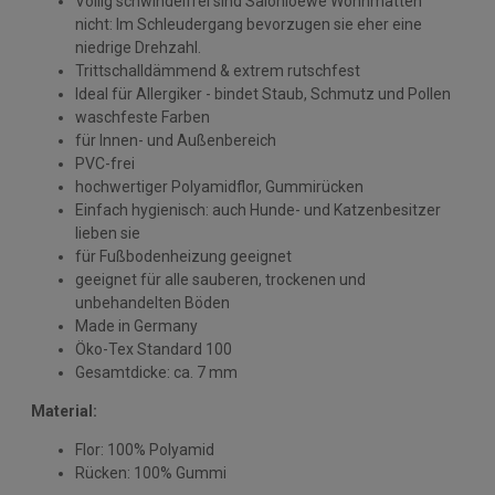
Völlig schwindelfrei sind Salonloewe Wohnmatten
nicht: Im Schleudergang bevorzugen sie eher eine
niedrige Drehzahl.
Trittschalldämmend & extrem rutschfest
Ideal für Allergiker - bindet Staub, Schmutz und Pollen
waschfeste Farben
für Innen- und Außenbereich
PVC-frei
hochwertiger Polyamidflor, Gummirücken
Einfach hygienisch: auch Hunde- und Katzenbesitzer
lieben sie
für Fußbodenheizung geeignet
geeignet für alle sauberen, trockenen und
unbehandelten Böden
Made in Germany
Öko-Tex Standard 100
Gesamtdicke: ca. 7 mm
Material:
Flor: 100% Polyamid
Rücken: 100% Gummi