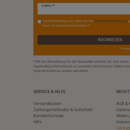
Newsletter
E-MAIL **
Honig
Hiermit bestätige ich, dass ich die
Daten­schutz­erklärung
g
kann ich jederzeit widerrufen.**
ABONNIEREN
** Hie
* Mit der Anmeldung für den Newsletter erklären Sie sich damit 
regelmäßig Informationen zu unserem Sortiment per E-Mail zusc
jederzeit kostenlos wieder abmelden.
SERVICE & HILFE
RECHT
Versandkosten
AGB & 
Zahlungsmethoden & Sicherheit
Datens
Kontaktformular
Widerr
Hilfe
Impre
Vertra