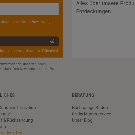
Alles über unsere Produ
Entdeckungen.
elesen habe. Meine Einwilligung
rbei handelt es sich um ein Pflichtfeld.
einverstanden, dass wir Ihnen
hicken. Den Newsletter können Sie
LICHES
BERATUNG
Kundeninformation
Nachhaltige Böden
chutz
Gratis Musterservice
uf & Rücksendung
Unser Blog
ssum
g widerrufen