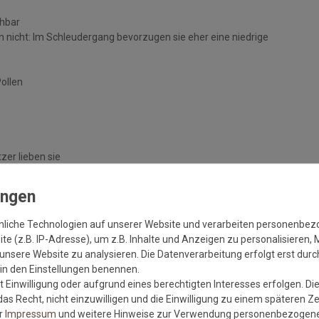
chbar
 nicht: Im Schleudergang bevorzugen sie eher eine niedrige
Pollen
zer lieben sie
handelten Böden
nliche Technologien auf unserer Website und verarbeiten personenbe
e (z.B. IP-Adresse), um z.B. Inhalte und Anzeigen zu personalisieren, 
unsere Website zu analysieren. Die Datenverarbeitung erfolgt erst durch
r in den Einstellungen benennen.
 Einwilligung oder aufgrund eines berechtigten Interesses erfolgen. Di
as Recht, nicht einzuwilligen und die Einwilligung zu einem späteren Z
er
Impressum
und weitere Hinweise zur Verwendung personenbezogene