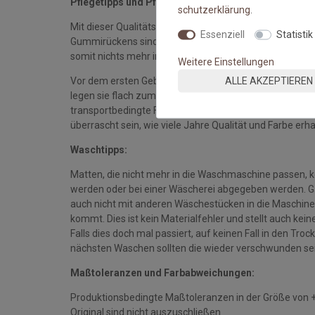
Pflegetipps und Pflegehinweise:
schutz­erklärung
.
Mit dieser Qualitätsmatte sichern Sie sich waschbare 
Essenziell
Statistik
Gummirückens sind die Fußmatten absolut ruschfest.
somit nichts mehr im Wege.
Weitere Einstellungen
ALLE AKZEPTIEREN
Vor dem ersten Gebrauch waschen Sie die Fußmatte s
legen sie flach zum Trocknen aus. Dadurch richten sich d
transportbedingte Falten und Knicke werden wieder gla
überrascht sein, wie viele Jahre Qualität und Farbe erha
Waschtipps:
Matten, die nicht mehr in die Waschmaschine passen, 
werden oder bei einer Wäscherei abgegeben werden. Gan
auch nicht mit anderen Wäschestücken in die Maschine 
kommt. Dies ist kein Materialfehler und stellt auch ke
Falls dies doch mal passiert, auf keinen Fall in den Tro
nächsten Waschen sollten die wieder verschwunden se
Maßtoleranzen und Farbabweichungen:
Produktionsbedingte Maßtoleranzen in der Größe von 
Original sind nicht auszuschließen