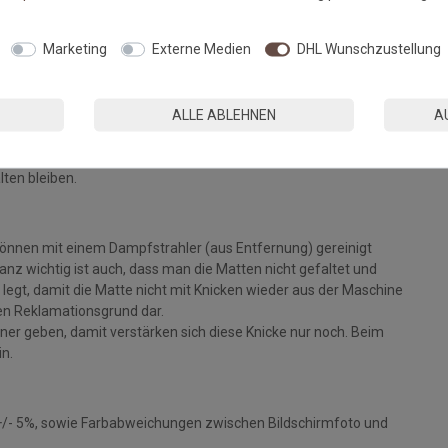
Fußmatten, die zu 100% PVC-frei sind. Dank eines hochwertigen
Marketing
Externe Medien
DHL Wunschzustellung
 Einem sicheren Gebrauch auch auf Fußbodenheizungen steht
ALLE ABLEHNEN
A
eparat bei angegebener Temperatur mit Feinwaschmittel und
ie Fasern auf, der Mattenflor wird aktiviert und
tt. Pflegen Sie so Ihre Fußmatte regelmäßig und Sie werden
lten bleiben.
können mit einem Dampfstrahler (aus Entfernung) gereinigt
z wichtig ist auch, dass man die Matten nicht gefaltet und
legt, damit die Matte nicht mit Knicken wieder aus der Maschine
inen Reklamationsgrund dar.
ckner geben, damit verstärken sich diese Knicke nur noch. Beim
in.
+/- 5%, sowie Farbabweichungen zwischen Bildschirmfoto und