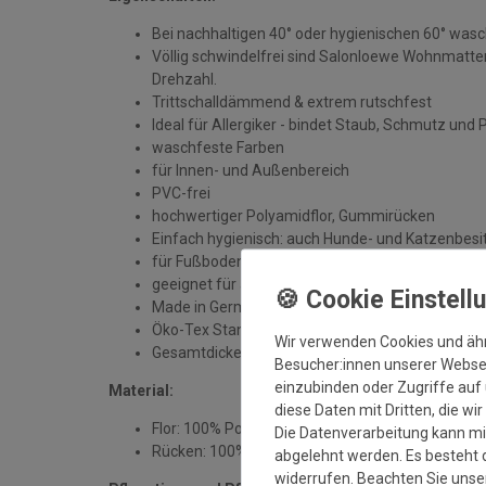
Bei nachhaltigen 40° oder hygienischen 60° was
Völlig schwindelfrei sind Salonloewe Wohnmatten
Drehzahl.
Trittschalldämmend & extrem rutschfest
Ideal für Allergiker - bindet Staub, Schmutz und 
waschfeste Farben
für Innen- und Außenbereich
PVC-frei
hochwertiger Polyamidflor, Gummirücken
Einfach hygienisch: auch Hunde- und Katzenbesit
für Fußbodenheizung geeignet
geeignet für alle sauberen, trockenen und unbe
Made in Germany
Öko-Tex Standard 100
Wir verwenden Cookies und äh
Gesamtdicke: ca. 7 mm
Besucher:innen unserer Webseit
einzubinden oder Zugriffe auf 
Material:
diese Daten mit Dritten, die wi
Flor: 100% Polyamid
Die Datenverarbeitung kann mit
Rücken: 100% Gummi
abgelehnt werden. Es besteht d
widerrufen. Beachten Sie uns