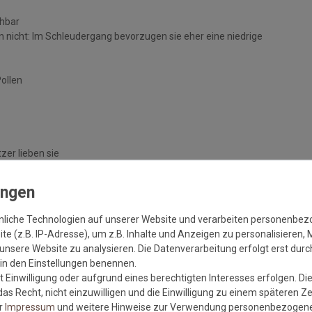
chbar
 nicht: Im Schleudergang bevorzugen sie eher eine niedrige
Pollen
zer lieben sie
handelten Böden
nliche Technologien auf unserer Website und verarbeiten personenbe
e (z.B. IP-Adresse), um z.B. Inhalte und Anzeigen zu personalisieren, 
unsere Website zu analysieren. Die Datenverarbeitung erfolgt erst durch
r in den Einstellungen benennen.
 Einwilligung oder aufgrund eines berechtigten Interesses erfolgen. Di
as Recht, nicht einzuwilligen und die Einwilligung zu einem späteren Z
er
Impressum
und weitere Hinweise zur Verwendung personenbezogene