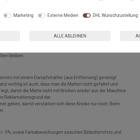
Fußmatten, die zu 100% PVC-frei sind. Dank eines hochwertigen
Marketing
Externe Medien
DHL Wunschzustellung
 Einem sicheren Gebrauch auch auf Fußbodenheizungen steht
ALLE ABLEHNEN
A
eparat bei angegebener Temperatur mit Feinwaschmittel und
ie Fasern auf, der Mattenflor wird aktiviert und
tt. Pflegen Sie so Ihre Fußmatte regelmäßig und Sie werden
lten bleiben.
können mit einem Dampfstrahler (aus Entfernung) gereinigt
z wichtig ist auch, dass man die Matten nicht gefaltet und
legt, damit die Matte nicht mit Knicken wieder aus der Maschine
inen Reklamationsgrund dar.
ckner geben, damit verstärken sich diese Knicke nur noch. Beim
in.
+/- 5%, sowie Farbabweichungen zwischen Bildschirmfoto und