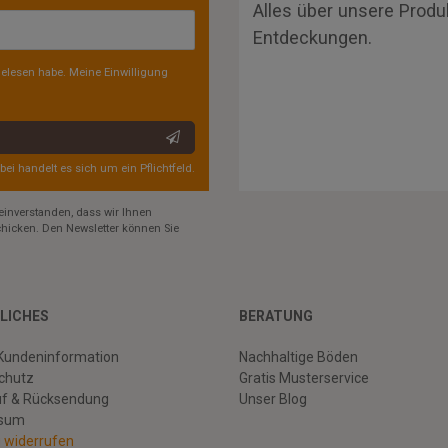
Alles über unsere Produ
Entdeckungen.
elesen habe. Meine Einwilligung
rbei handelt es sich um ein Pflichtfeld.
einverstanden, dass wir Ihnen
hicken. Den Newsletter können Sie
LICHES
BERATUNG
Kundeninformation
Nachhaltige Böden
chutz
Gratis Musterservice
uf & Rücksendung
Unser Blog
ssum
g widerrufen