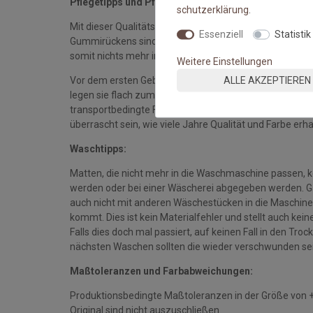
Pflegetipps und Pflegehinweise:
schutz­erklärung
.
Mit dieser Qualitätsmatte sichern Sie sich waschbare 
Essenziell
Statistik
Gummirückens sind die Fußmatten absolut ruschfest.
somit nichts mehr im Wege.
Weitere Einstellungen
ALLE AKZEPTIEREN
Vor dem ersten Gebrauch waschen Sie die Fußmatte s
legen sie flach zum Trocknen aus. Dadurch richten sich d
transportbedingte Falten und Knicke werden wieder gla
überrascht sein, wie viele Jahre Qualität und Farbe erha
Waschtipps:
Matten, die nicht mehr in die Waschmaschine passen, 
werden oder bei einer Wäscherei abgegeben werden. Gan
auch nicht mit anderen Wäschestücken in die Maschine 
kommt. Dies ist kein Materialfehler und stellt auch ke
Falls dies doch mal passiert, auf keinen Fall in den Tro
nächsten Waschen sollten die wieder verschwunden se
Maßtoleranzen und Farbabweichungen:
Produktionsbedingte Maßtoleranzen in der Größe von 
Original sind nicht auszuschließen