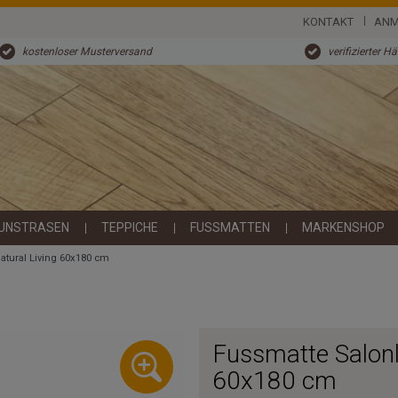
KONTAKT
ANM
kostenloser Musterversand
verifizierter H
UNSTRASEN
TEPPICHE
FUSSMATTEN
MARKENSHOP
atural Living 60x180 cm
Fussmatte Salonl
60x180 cm