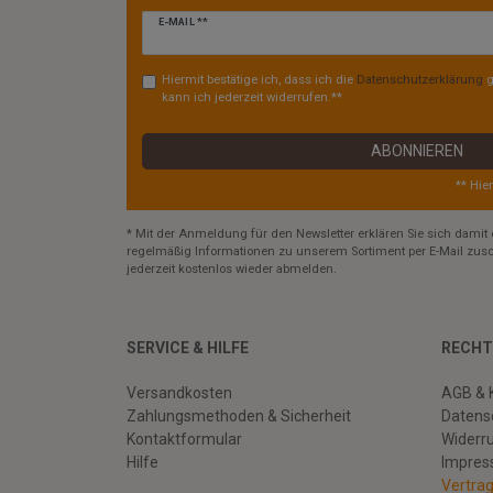
Newsletter
E-MAIL **
Honig
Hiermit bestätige ich, dass ich die
Daten­schutz­erklärung
g
kann ich jederzeit widerrufen.**
ABONNIEREN
** Hie
* Mit der Anmeldung für den Newsletter erklären Sie sich damit 
regelmäßig Informationen zu unserem Sortiment per E-Mail zusc
jederzeit kostenlos wieder abmelden.
SERVICE & HILFE
RECHT
Versandkosten
AGB & 
Zahlungsmethoden & Sicherheit
Datens
Kontaktformular
Widerr
Hilfe
Impre
Vertra