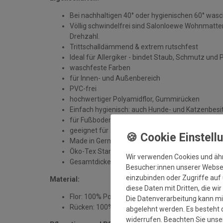
Bei nachhaltigen 40° oder hygienischen 60° was
Völlig schwindelfrei sind Salonloewe Wohnmatten
Drehzahl.
Trittschalldämmend & extrem rutschfest
Ideal für Allergiker - bindet Staub, Schmutz und 
waschfeste Farben
für Innen- und Außenbereich
PVC-frei
hochwertiger Polyamidflor, Gummirücken
Einfach hygienisch: auch Hunde- und Katzenbesit
für Fußbodenheizung geeignet
geeignet für alle sauberen, trockenen und unbe
Made in Germany
Öko-Tex Standard 100
Wir verwenden Cookies und äh
Gesamtdicke: ca. 7 mm
Besucher:innen unserer Webseit
einzubinden oder Zugriffe auf 
Material:
diese Daten mit Dritten, die wi
Flor: 100% Polyamid
Die Datenverarbeitung kann mit
Rücken: 100% Gummi
abgelehnt werden. Es besteht d
widerrufen. Beachten Sie uns