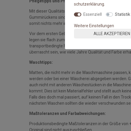
Pflegetipps und Pflegehinweise:
schutz­erklärung
.
Mit dieser Qualitätsmatte sichern Sie sich waschbare 
Essenziell
Statistik
Gummirückens sind die Fußmatten absolut ruschfest.
somit nichts mehr im Wege.
Weitere Einstellungen
ALLE AKZEPTIEREN
Vor dem ersten Gebrauch waschen Sie die Fußmatte s
legen sie flach zum Trocknen aus. Dadurch richten sich d
transportbedingte Falten und Knicke werden wieder gla
überrascht sein, wie viele Jahre Qualität und Farbe erha
Waschtipps:
Matten, die nicht mehr in die Waschmaschine passen, 
werden oder bei einer Wäscherei abgegeben werden. Gan
auch nicht mit anderen Wäschestücken in die Maschine 
kommt. Dies ist kein Materialfehler und stellt auch ke
Falls dies doch mal passiert, auf keinen Fall in den Tro
nächsten Waschen sollten die wieder verschwunden se
Maßtoleranzen und Farbabweichungen:
Produktionsbedingte Maßtoleranzen in der Größe von 
Original sind nicht auszuschließen