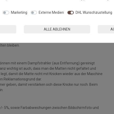
Fußmatten, die zu 100% PVC-frei sind. Dank eines hochwertigen
Marketing
Externe Medien
DHL Wunschzustellung
 Einem sicheren Gebrauch auch auf Fußbodenheizungen steht
ALLE ABLEHNEN
A
eparat bei angegebener Temperatur mit Feinwaschmittel und
ie Fasern auf, der Mattenflor wird aktiviert und
tt. Pflegen Sie so Ihre Fußmatte regelmäßig und Sie werden
lten bleiben.
können mit einem Dampfstrahler (aus Entfernung) gereinigt
z wichtig ist auch, dass man die Matten nicht gefaltet und
legt, damit die Matte nicht mit Knicken wieder aus der Maschine
inen Reklamationsgrund dar.
ckner geben, damit verstärken sich diese Knicke nur noch. Beim
in.
+/- 5%, sowie Farbabweichungen zwischen Bildschirmfoto und