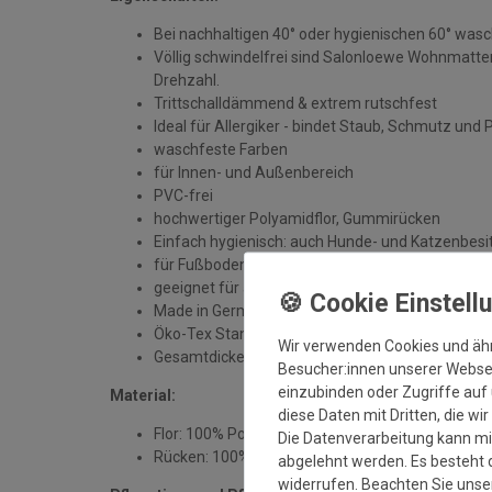
Bei nachhaltigen 40° oder hygienischen 60° was
Völlig schwindelfrei sind Salonloewe Wohnmatten
Drehzahl.
Trittschalldämmend & extrem rutschfest
Ideal für Allergiker - bindet Staub, Schmutz und 
waschfeste Farben
für Innen- und Außenbereich
PVC-frei
hochwertiger Polyamidflor, Gummirücken
Einfach hygienisch: auch Hunde- und Katzenbesit
für Fußbodenheizung geeignet
geeignet für alle sauberen, trockenen und unbe
Made in Germany
Öko-Tex Standard 100
Wir verwenden Cookies und äh
Gesamtdicke: ca. 7 mm
Besucher:innen unserer Webseit
einzubinden oder Zugriffe auf 
Material:
diese Daten mit Dritten, die wi
Flor: 100% Polyamid
Die Datenverarbeitung kann mit
Rücken: 100% Gummi
abgelehnt werden. Es besteht d
widerrufen. Beachten Sie uns