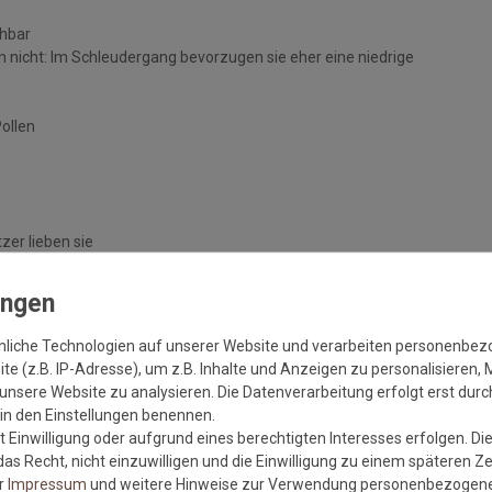
chbar
 nicht: Im Schleudergang bevorzugen sie eher eine niedrige
Pollen
zer lieben sie
handelten Böden
nliche Technologien auf unserer Website und verarbeiten personenbe
e (z.B. IP-Adresse), um z.B. Inhalte und Anzeigen zu personalisieren, 
unsere Website zu analysieren. Die Datenverarbeitung erfolgt erst durch
r in den Einstellungen benennen.
 Einwilligung oder aufgrund eines berechtigten Interesses erfolgen. Di
as Recht, nicht einzuwilligen und die Einwilligung zu einem späteren Z
er
Impressum
und weitere Hinweise zur Verwendung personenbezogene