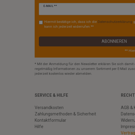
Newsletter
E-MAIL **
Honig
Hiermit bestätige ich, dass ich die
Daten­schutz­erklärung
g
kann ich jederzeit widerrufen.**
ABONNIEREN
** Hie
* Mit der Anmeldung für den Newsletter erklären Sie sich damit 
regelmäßig Informationen zu unserem Sortiment per E-Mail zusc
jederzeit kostenlos wieder abmelden.
SERVICE & HILFE
RECHT
Versandkosten
AGB & 
Zahlungsmethoden & Sicherheit
Datens
Kontaktformular
Widerr
Hilfe
Impre
Vertra