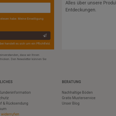
Alles über unsere Produ
Entdeckungen.
elesen habe. Meine Einwilligung
rbei handelt es sich um ein Pflichtfeld.
einverstanden, dass wir Ihnen
hicken. Den Newsletter können Sie
LICHES
BERATUNG
Kundeninformation
Nachhaltige Böden
chutz
Gratis Musterservice
uf & Rücksendung
Unser Blog
ssum
g widerrufen