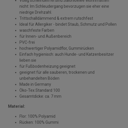
Völlig schwindelfrei sind Salonloewe Wohnmatten
nicht: Im Schleudergang bevorzugen sie eher eine
niedrige Drehzahl.
Trittschalldämmend & extrem rutschfest
Ideal für Allergiker - bindet Staub, Schmutz und Pollen
waschfeste Farben
für Innen- und Außenbereich
PVC-frei
hochwertiger Polyamidflor, Gummirücken
Einfach hygienisch: auch Hunde- und Katzenbesitzer
lieben sie
für Fußbodenheizung geeignet
geeignet für alle sauberen, trockenen und
unbehandelten Böden
Made in Germany
Öko-Tex Standard 100
Gesamtdicke: ca. 7 mm
Material:
Flor: 100% Polyamid
Rücken: 100% Gummi