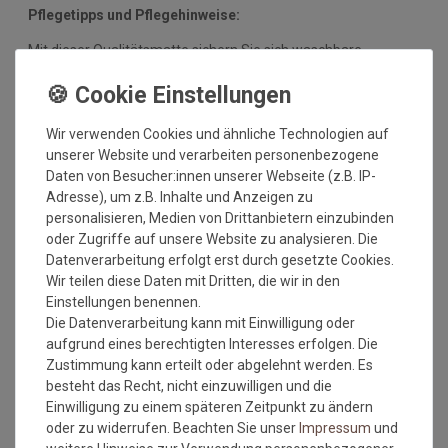
Pflegetipps und Pflegehinweise:
Mit dieser Qualitätsmatte sichern Sie sich waschbare
Fußmatten, die zu 100% PVC-frei sind. Dank eines
hochwertigen Gummirückens sind die Fußmatten absolut
ruschfest. Einem sicheren Gebrauch auch auf
Wir verwenden Cookies und ähnliche Technologien auf
Fußbodenheizungen steht somit nichts mehr im Wege.
unserer Website und verarbeiten personenbezogene
Vor dem ersten Gebrauch waschen Sie die Fußmatte separat
Daten von Besucher:innen unserer Webseite (z.B. IP-
bei angegebener Temperatur mit Feinwaschmittel und legen
Adresse), um z.B. Inhalte und Anzeigen zu
sie flach zum Trocknen aus. Dadurch richten sich die Fasern
personalisieren, Medien von Drittanbietern einzubinden
auf, der Mattenflor wird aktiviert und transportbedingte Falten
oder Zugriffe auf unsere Website zu analysieren. Die
und Knicke werden wieder glatt. Pflegen Sie so Ihre
Datenverarbeitung erfolgt erst durch gesetzte Cookies.
Fußmatte regelmäßig und Sie werden überrascht sein, wie
Wir teilen diese Daten mit Dritten, die wir in den
viele Jahre Qualität und Farbe erhalten bleiben.
Einstellungen benennen.
Die Datenverarbeitung kann mit Einwilligung oder
Waschtipps:
aufgrund eines berechtigten Interesses erfolgen. Die
Zustimmung kann erteilt oder abgelehnt werden. Es
Matten, die nicht mehr in die Waschmaschine passen, können
besteht das Recht, nicht einzuwilligen und die
mit einem Dampfstrahler (aus Entfernung) gereinigt werden
Einwilligung zu einem späteren Zeitpunkt zu ändern
oder bei einer Wäscherei abgegeben werden. Ganz wichtig ist
oder zu widerrufen. Beachten Sie unser
Impressum
und
auch, dass man die Matten nicht gefaltet und auch nicht mit