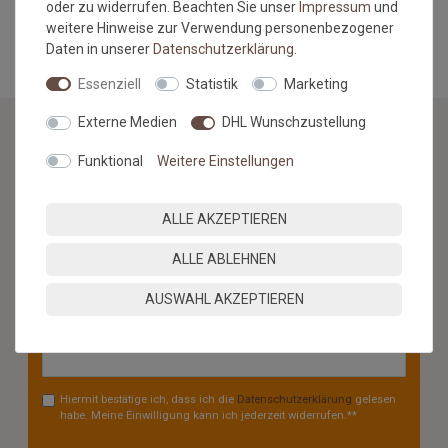
oder zu widerrufen. Beachten Sie unser
Impressum
und
MEHR INFORMATIONEN ZUM EU VERANTWORTLICHEN »
weitere Hinweise zur Verwendung personenbezogener
Daten in unserer
Daten­schutz­erklärung
.
Essenziell
Statistik
Marketing
Externe Medien
DHL Wunschzustellung
Funktional
Weitere Einstellungen
NEWSLETTER
Jetzt anmelden: Profitieren Sie von aktuellen Angeboten
ALLE AKZEPTIEREN
und erfahren Sie von den neuesten Produkten als
erstes.*
ALLE ABLEHNEN
VORNAME
NACHNAME
AUSWAHL AKZEPTIEREN
Newsletter
E-MAIL **
Honig
Hiermit bestätige ich, dass ich die
Daten­schutz­erklärung
gelesen
habe. Meine Einwilligung kann ich jederzeit widerrufen.**