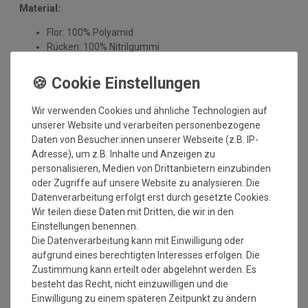
Material:
Flor: 100% Polyamid
Rücken: 100% Nitrilgummi
Pflegehinweise:
Mit dieser Qualitätsmatte sichern Sie sich waschbare
Fußmatten, die zu 100% PVC-frei sind. Dank eines
Wir verwenden Cookies und ähnliche Technologien auf
hochwertigen Gummirückens sind die Fußmatten absolut
unserer Website und verarbeiten personenbezogene
ruschfest. Einem sicheren Gebrauch auch auf
Daten von Besucher:innen unserer Webseite (z.B. IP-
Fußbodenheizungen steht somit nichts mehr im Wege.
Adresse), um z.B. Inhalte und Anzeigen zu
personalisieren, Medien von Drittanbietern einzubinden
Pflegetips:
oder Zugriffe auf unsere Website zu analysieren. Die
Datenverarbeitung erfolgt erst durch gesetzte Cookies.
Vor dem ersten Gebrauch waschen Sie die Fußmatte separat
Wir teilen diese Daten mit Dritten, die wir in den
bei angegebener Temperatur mit Feinwaschmittel und legen
Einstellungen benennen.
sie flach zum Trocknen aus. Dadurch richten sich die Fasern
Die Datenverarbeitung kann mit Einwilligung oder
auf, der Mattenflor wird aktiviert und transportbedingte Falten
aufgrund eines berechtigten Interesses erfolgen. Die
und Knicke werden wieder glatt. Pflegen Sie so Ihre
Zustimmung kann erteilt oder abgelehnt werden. Es
Fußmatte regelmäßig und Sie werden überrascht sein, wie
besteht das Recht, nicht einzuwilligen und die
viele Jahre Qualität und Farbe erhalten bleiben.
Einwilligung zu einem späteren Zeitpunkt zu ändern