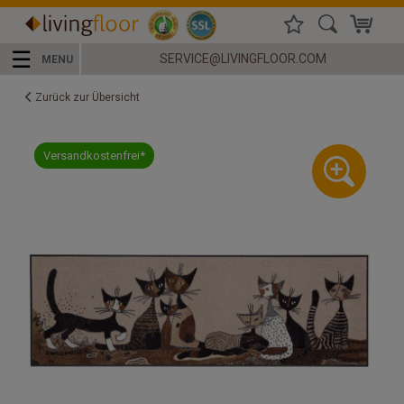
☰
SERVICE@LIVINGFLOOR.COM
MENU
Zurück zur Übersicht
Versandkostenfrei*